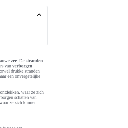
blauwe
zee
. De
stranden
ers van
verborgen
 zowel drukke stranden
naar een onvergetelijke
ontdekken, waar ze zich
rborgen schatten van
 waar ze zich kunnen