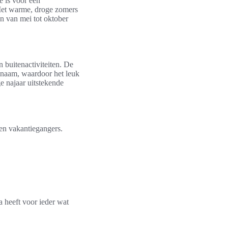
e is voor een
 Met warme, droge zomers
n van mei tot oktober
 buitenactiviteiten. De
enaam, waardoor het leuk
ge najaar uitstekende
nen vakantiegangers.
a heeft voor ieder wat