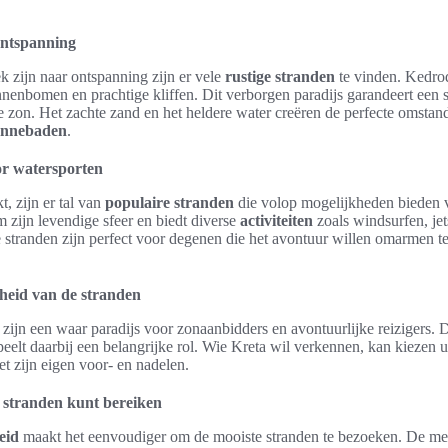
ontspanning
 zijn naar ontspanning zijn er vele
rustige stranden
te vinden. Kedrod
enbomen en prachtige kliffen. Dit verborgen paradijs garandeert een se
e zon. Het zachte zand en het heldere water creëren de perfecte omsta
onnebaden
.
or watersporten
, zijn er tal van
populaire stranden
die volop mogelijkheden bieden 
 zijn levendige sfeer en biedt diverse
activiteiten
zoals windsurfen, jet
stranden zijn perfect voor degenen die het avontuur willen omarmen te
heid van de stranden
zijn een waar paradijs voor zonaanbidders en avontuurlijke reizigers.
peelt daarbij een belangrijke rol. Wie Kreta wil verkennen, kan kiezen u
t zijn eigen voor- en nadelen.
e stranden kunt bereiken
eid
maakt het eenvoudiger om de mooiste stranden te bezoeken. De mee