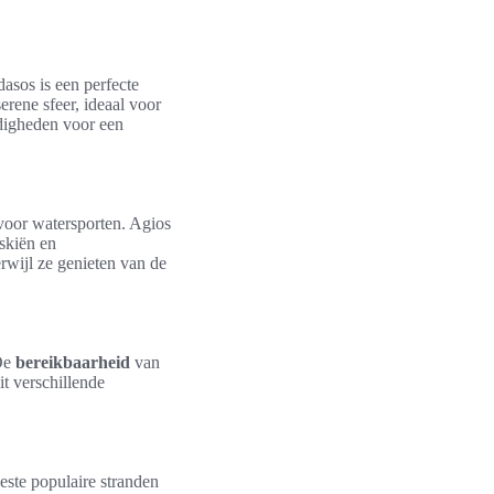
asos is een perfecte
rene sfeer, ideaal voor
ndigheden voor een
voor watersporten. Agios
skiën en
rwijl ze genieten van de
 De
bereikbaarheid
van
it verschillende
ste populaire stranden