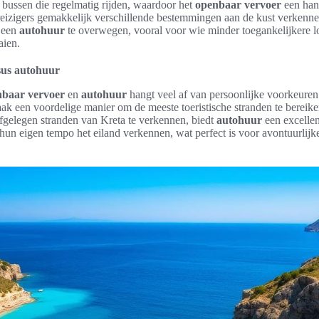
 bussen die regelmatig rijden, waardoor het
openbaar vervoer
een hand
reizigers gemakkelijk verschillende bestemmingen aan de kust verkenne
f een
autohuur
te overwegen, vooral voor wie minder toegankelijkere l
aien.
sus autohuur
nbaar vervoer
en
autohuur
hangt veel af van persoonlijke voorkeuren 
aak een voordelige manier om de meeste toeristische stranden te bereiken
fgelegen stranden van Kreta te verkennen, biedt
autohuur
een excellen
 hun eigen tempo het eiland verkennen, wat perfect is voor avontuurlijk