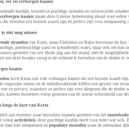
n, zee en verborgen baaien
emende kustlijn, boordevol prachtige stranden en onverwachte schatte
verborgen baaien
maakt deze Griekse bestemming ideaal voor iedere v
es die absoluut een bezoek waard zijn en perfect zijn voor ontspanning 
 je niet mag missen
emde stranden
van Kreta, staan Elafonissi en Balos bovenaan de lijst. 
chtige, poederachtige zand en kristalhelder water, maar ook om hun un
unnen genieten van een ideale dag aan het strand, met de mogelijkhe
den om deze locaties vroeg in de ochtend te bezoeken om de drukte te v
rgen baaien
anden
heeft Kreta ook vele verborgen baaien die een bezoek waard zijn
 de ongerepte natuur en de indrukwekkende kliffen een gevoel van avo
rust en privacy, waardoor ze perfect zijn voor diegenen die de drukte 
izen, kunnen bezoekers volop genieten van de serene schoonheid van dez
 langs de kust van Kreta
riëteit aan stranden waar bezoekers kunnen genieten van het
zonnebade
et volop
activiteiten
, deze prachtige kustlijn heeft voor ieder wat wils
waar men kan ontspannen en
populaire stranden
waar de adrenaline tij