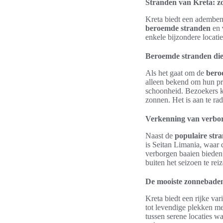
Stranden van Kreta: zo
Kreta biedt een ademben
beroemde stranden
en
enkele bijzondere locati
Beroemde stranden die
Als het gaat om de
bero
alleen bekend om hun pra
schoonheid. Bezoekers k
zonnen. Het is aan te ra
Verkenning van verbo
Naast de
populaire str
is Seitan Limania, waar
verborgen baaien bieden 
buiten het seizoen te re
De mooiste zonnebaden
Kreta biedt een rijke va
tot levendige plekken m
tussen serene locaties 