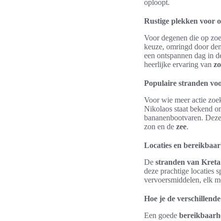
oploopt.
Rustige plekken voor 
Voor degenen die op zoek
keuze, omringd door denn
een ontspannen dag in d
heerlijke ervaring van
z
Populaire stranden vo
Voor wie meer actie zoekt
Nikolaos staat bekend om
bananenbootvaren. Deze 
zon en de
zee
.
Locaties en bereikbaar
De
stranden van Kreta
deze prachtige locaties s
vervoersmiddelen, elk me
Hoe je de verschillend
Een goede
bereikbaarh