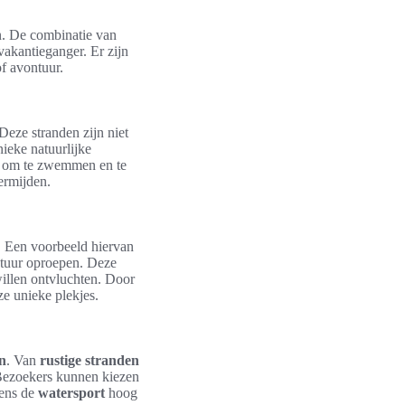
n. De combinatie van
akantieganger. Er zijn
of avontuur.
Deze stranden zijn niet
ieke natuurlijke
id om te zwemmen en te
ermijden.
. Een voorbeeld hiervan
ntuur oproepen. Deze
willen ontvluchten. Door
e unieke plekjes.
n
. Van
rustige stranden
. Bezoekers kunnen kiezen
dens de
watersport
hoog