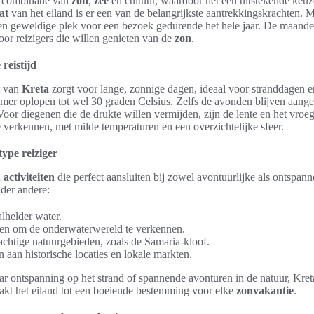
e combinatie van
zon
,
zee
en cultuur, waardoor het een uitstekende keuz
at
van het eiland is er een van de belangrijkste aantrekkingskrachten.
een geweldige plek voor een bezoek gedurende het hele jaar. De maande
oor reizigers die willen genieten van de
zon
.
reistijd
van
Kreta
zorgt voor lange, zonnige dagen, ideaal voor stranddagen en
omer oplopen tot wel 30 graden Celsius. Zelfs de avonden blijven aang
Voor diegenen die de drukte willen vermijden, zijn de lente en het vroe
e verkennen, met milde temperaturen en een overzichtelijke sfeer.
type reiziger
n
activiteiten
die perfect aansluiten bij zowel avontuurlijke als ontspan
der andere:
lhelder water.
en om de onderwaterwereld te verkennen.
chtige natuurgebieden, zoals de Samaria-kloof.
 aan historische locaties en lokale markten.
r ontspanning op het strand of spannende avonturen in de natuur, Kret
aakt het eiland tot een boeiende bestemming voor elke
zonvakantie
.