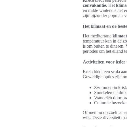
Kreta
biedt een perfect
zonvakantie
. Het
klima
en milde winters is het 
zijn bijzonder populair v
Het klimaat en de beste 
Het mediterrane
klimaat
temperatuur kan in de z
is om buiten te dineren. 
periodes om het eiland t
Activiteiten voor ieder 
Kreta biedt een scala aa
Geweldige opties zijn on
Zwimmen in krista
Snorkelen en duik
Wandelen door pra
Culturele bezoeken
Of men nu op zoek is naa
wils. Deze diversiteit m