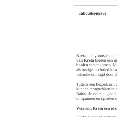
Inhoudsopgave
Kreta
, het grootste eil
van Kreta
bieden een un
baaien
samenkomen. Met 
als rustige, secluded loc
vakantie omringd door d
Tijdens een bezoek aan d
kunnen terugtrekken in 
Balos, de veelzijdigheid
ontspannen en opladen 
Waarom Kreta een idea