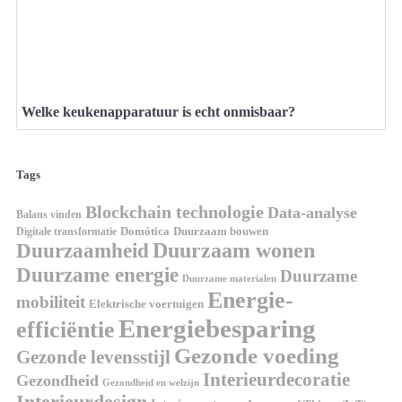
Welke keukenapparatuur is echt onmisbaar?
Tags
Blockchain technologie
Data-analyse
Balans vinden
Digitale transformatie
Domótica
Duurzaam bouwen
Duurzaam wonen
Duurzaamheid
Duurzame energie
Duurzame
Duurzame materialen
Energie-
mobiliteit
Elektrische voertuigen
Energiebesparing
efficiëntie
Gezonde voeding
Gezonde levensstijl
Interieurdecoratie
Gezondheid
Gezondheid en welzijn
Interieurdesign