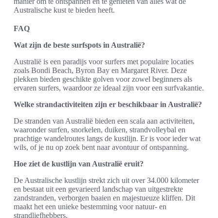
manier om te ontspannen en te genieten van alles wat de
Australische kust te bieden heeft.
FAQ
Wat zijn de beste surfspots in Australië?
Australië is een paradijs voor surfers met populaire locaties
zoals Bondi Beach, Byron Bay en Margaret River. Deze
plekken bieden geschikte golven voor zowel beginners als
ervaren surfers, waardoor ze ideaal zijn voor een surfvakantie.
Welke strandactiviteiten zijn er beschikbaar in Australië?
De stranden van Australië bieden een scala aan activiteiten,
waaronder surfen, snorkelen, duiken, strandvolleybal en
prachtige wandelroutes langs de kustlijn. Er is voor ieder wat
wils, of je nu op zoek bent naar avontuur of ontspanning.
Hoe ziet de kustlijn van Australië eruit?
De Australische kustlijn strekt zich uit over 34.000 kilometer
en bestaat uit een gevarieerd landschap van uitgestrekte
zandstranden, verborgen baaien en majestueuze kliffen. Dit
maakt het een unieke bestemming voor natuur- en
strandliefhebbers.