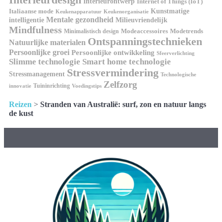
Interieurontwerp
Internet of Things (IoT)
Italiaanse mode
Kunstmatige
Keukenapparatuur
Keukenorganisatie
Mentale gezondheid
intelligentie
Milieuvriendelijk
Mindfulness
Modeaccessoires
Modetrends
Minimalistisch design
Ontspanningstechnieken
Natuurlijke materialen
Persoonlijke groei
Persoonlijke ontwikkeling
Sfeerverlichting
Slimme technologie
Smart home technologie
Stressvermindering
Stressmanagement
Technologische
Zelfzorg
Tuininrichting
innovatie
Voedingstips
Reizen
>
Stranden van Australië: surf, zon en natuur langs
de kust