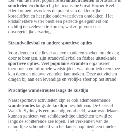
Een van de meest populaire
strandactiviteiten
in Australië is
snorkelen
en
duiken
bij het iconische Great Barrier Reef.
Hier kunnen bezoekers de pracht van de kleurrijke
koraalriffen en het rijke onderwaterleven ontdekken. Het
kristalheldere water biedt een perfecte gelegenheid om
dichtbij de zeeleven te komen, wat zorgt voor een
onvergetelijke ervaring.
Strandvolleybal en andere sportieve opties
Voor degenen die liever actieve manieren zoeken om de dag
door te brengen, zijn strandvolleybal en frisbee uitstekende
sportieve opties
. Veel
populaire stranden
organiseren
toernooien en informele wedstrijden, waardoor iedereen mee
kan doen en nieuwe vrienden kan maken. Deze activiteiten
dragen bij aan een levendige en vrolijke sfeer op het strand.
Prachtige wandelroutes langs de kustlijn
Naast sportieve activiteiten zijn er ook adembenemende
wandelroutes
langs de
kustlijn
beschikbaar. De Coastal
Walk in Sydney is een prachtig voorbeeld, waar wandelaars
kunnen genieten van schilderachtige uitzichten terwijl ze
langs de schitterende zee lopen. Het verkennen van de
natuurlijke schoonheid van het landschap biedt een unieke