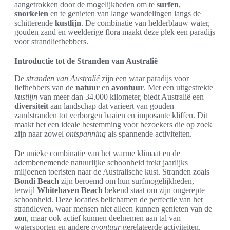
aangetrokken door de mogelijkheden om te
surfen
,
snorkelen
en te genieten van lange wandelingen langs de
schitterende
kustlijn
. De combinatie van helderblauw water,
gouden zand en weelderige flora maakt deze plek een paradijs
voor strandliefhebbers.
Introductie tot de Stranden van Australië
De
stranden van Australië
zijn een waar paradijs voor
liefhebbers van de
natuur
en
avontuur
. Met een uitgestrekte
kustlijn
van meer dan 34.000 kilometer, biedt Australië een
diversiteit
aan landschap dat varieert van gouden
zandstranden tot verborgen baaien en imposante kliffen. Dit
maakt het een ideale bestemming voor bezoekers die op zoek
zijn naar zowel
ontspanning
als spannende activiteiten.
De unieke combinatie van het warme klimaat en de
adembenemende natuurlijke schoonheid trekt jaarlijks
miljoenen toeristen naar de Australische kust. Stranden zoals
Bondi Beach
zijn beroemd om hun surfmogelijkheden,
terwijl
Whitehaven Beach
bekend staat om zijn ongerepte
schoonheid. Deze locaties belichamen de perfectie van het
strandleven, waar mensen niet alleen kunnen genieten van de
zon
, maar ook actief kunnen deelnemen aan tal van
watersporten en andere
avontuur
gerelateerde activiteiten.