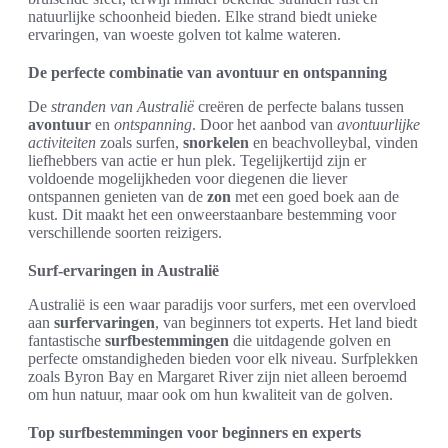
natuurlijke schoonheid bieden. Elke strand biedt unieke
ervaringen, van woeste golven tot kalme wateren.
De perfecte combinatie van avontuur en ontspanning
De
stranden van Australië
creëren de perfecte balans tussen
avontuur
en
ontspanning
. Door het aanbod van
avontuurlijke
activiteiten
zoals surfen,
snorkelen
en beachvolleybal, vinden
liefhebbers van actie er hun plek. Tegelijkertijd zijn er
voldoende mogelijkheden voor diegenen die liever
ontspannen genieten van de
zon
met een goed boek aan de
kust. Dit maakt het een onweerstaanbare bestemming voor
verschillende soorten reizigers.
Surf-ervaringen in Australië
Australië is een waar paradijs voor surfers, met een overvloed
aan
surfervaringen
, van beginners tot experts. Het land biedt
fantastische
surfbestemmingen
die uitdagende golven en
perfecte omstandigheden bieden voor elk niveau. Surfplekken
zoals Byron Bay en Margaret River zijn niet alleen beroemd
om hun natuur, maar ook om hun kwaliteit van de golven.
Top surfbestemmingen voor beginners en experts