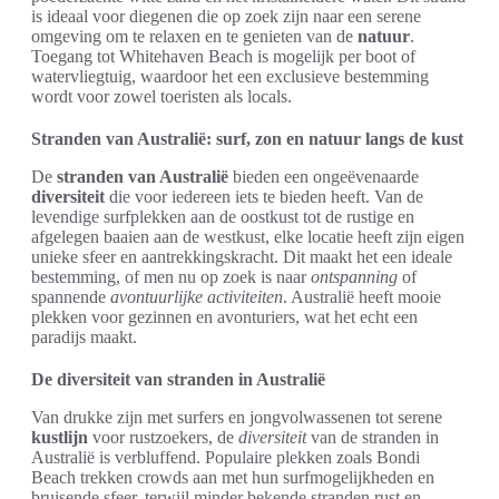
is ideaal voor diegenen die op zoek zijn naar een serene
omgeving om te relaxen en te genieten van de
natuur
.
Toegang tot Whitehaven Beach is mogelijk per boot of
watervliegtuig, waardoor het een exclusieve bestemming
wordt voor zowel toeristen als locals.
Stranden van Australië: surf, zon en natuur langs de kust
De
stranden van Australië
bieden een ongeëvenaarde
diversiteit
die voor iedereen iets te bieden heeft. Van de
levendige surfplekken aan de oostkust tot de rustige en
afgelegen baaien aan de westkust, elke locatie heeft zijn eigen
unieke sfeer en aantrekkingskracht. Dit maakt het een ideale
bestemming, of men nu op zoek is naar
ontspanning
of
spannende
avontuurlijke activiteiten
. Australië heeft mooie
plekken voor gezinnen en avonturiers, wat het echt een
paradijs maakt.
De diversiteit van stranden in Australië
Van drukke zijn met surfers en jongvolwassenen tot serene
kustlijn
voor rustzoekers, de
diversiteit
van de stranden in
Australië is verbluffend. Populaire plekken zoals Bondi
Beach trekken crowds aan met hun surfmogelijkheden en
bruisende sfeer, terwijl minder bekende stranden rust en