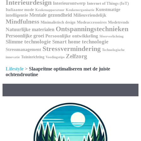
Interieurdesign
Interieurontwerp
Internet of Things (IoT)
Italiaanse mode
Kunstmatige
Keukenapparatuur
Keukenorganisatie
Mentale gezondheid
intelligentie
Milieuvriendelijk
Mindfulness
Modeaccessoires
Modetrends
Minimalistisch design
Ontspanningstechnieken
Natuurlijke materialen
Persoonlijke groei
Persoonlijke ontwikkeling
Sfeerverlichting
Slimme technologie
Smart home technologie
Stressvermindering
Stressmanagement
Technologische
Zelfzorg
Tuininrichting
innovatie
Voedingstips
Lifestyle
>
Slaapritme optimaliseren met de juiste
ochtendroutine