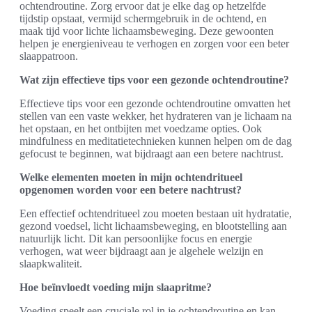
ochtendroutine. Zorg ervoor dat je elke dag op hetzelfde
tijdstip opstaat, vermijd schermgebruik in de ochtend, en
maak tijd voor lichte lichaamsbeweging. Deze gewoonten
helpen je energieniveau te verhogen en zorgen voor een beter
slaappatroon.
Wat zijn effectieve tips voor een gezonde ochtendroutine?
Effectieve tips voor een gezonde ochtendroutine omvatten het
stellen van een vaste wekker, het hydrateren van je lichaam na
het opstaan, en het ontbijten met voedzame opties. Ook
mindfulness en meditatietechnieken kunnen helpen om de dag
gefocust te beginnen, wat bijdraagt aan een betere nachtrust.
Welke elementen moeten in mijn ochtendritueel
opgenomen worden voor een betere nachtrust?
Een effectief ochtendritueel zou moeten bestaan uit hydratatie,
gezond voedsel, licht lichaamsbeweging, en blootstelling aan
natuurlijk licht. Dit kan persoonlijke focus en energie
verhogen, wat weer bijdraagt aan je algehele welzijn en
slaapkwaliteit.
Hoe beïnvloedt voeding mijn slaapritme?
Voeding speelt een cruciale rol in je ochtendroutine en kan