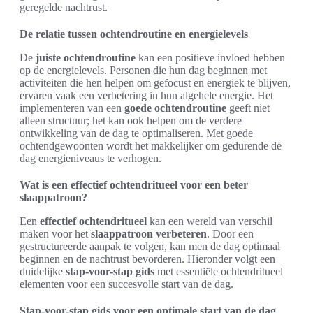
geregelde nachtrust.
De relatie tussen ochtendroutine en energielevels
De
juiste ochtendroutine
kan een positieve invloed hebben
op de energielevels. Personen die hun dag beginnen met
activiteiten die hen helpen om gefocust en energiek te blijven,
ervaren vaak een verbetering in hun algehele energie. Het
implementeren van een
goede ochtendroutine
geeft niet
alleen structuur; het kan ook helpen om de verdere
ontwikkeling van de dag te optimaliseren. Met goede
ochtendgewoonten wordt het makkelijker om gedurende de
dag energieniveaus te verhogen.
Wat is een effectief ochtendritueel voor een beter
slaappatroon?
Een
effectief ochtendritueel
kan een wereld van verschil
maken voor het
slaappatroon verbeteren
. Door een
gestructureerde aanpak te volgen, kan men de dag optimaal
beginnen en de nachtrust bevorderen. Hieronder volgt een
duidelijke
stap-voor-stap gids
met essentiële ochtendritueel
elementen voor een succesvolle start van de dag.
Stap-voor-stap gids voor een optimale start van de dag