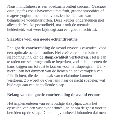
Naast mindfulness is een voedzaam ontbijt cruciaal.
Gezonde
ontbijtopties
zoals havermout met fruit, groene smoothies of
magere yoghurt met noten voorzien het lichaam van
belangrijke voedingsstoffen. Deze keuzes ondersteunen niet
alleen de fysieke gezondheid, maar ook de mentale
helderheid, wat weer bijdraagt aan een goede nachtrust.
Slaaptips voor een goede ochtendroutine
Een
goede voorbereiding
de avond ervoor is essentieel voor
een optimale ochtendroutine. Het creëren van een kalme
slaapomgeving kan de
slaapkwaliteit verbeteren.
Het is aan
te raden om schermgebruik te beperken, zodat de hersenen de
kans krijgen om tot rust te komen voor het slapengaan. Denk
hierbij aan het dimmen van de lichten en het vermijden van
felle lichten, die de aanmaak van melatonine kunnen
verstoren. Zo wordt de overgang naar de nacht soepeler, wat
bijdraagt aan een herstellende slaap.
Belang van een goede voorbereiding de avond ervoor
Het implementeren van eenvoudige
slaaptips
, zoals het
opstellen van een vast avondritueel, helpt om de geest voor te
bereiden op de slaap. Dit kan bijvoorbeeld inhouden dat men