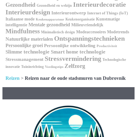
Interieurdecoratie
Gezondheid
Gezondheid en welzijn
Interieurdesign
Interieurontwerp
Internet of Things (IoT)
Kunstmatige
Italiaanse mode
Keukenorganisatie
Keukenapparatuur
Mentale gezondheid
intelligentie
Milieuvriendelijk
Mindfulness
Modeaccessoires
Modetrends
Minimalistisch design
Ontspanningstechnieken
Natuurlijke materialen
Persoonlijke groei
Persoonlijke ontwikkeling
Productiviteit
Slimme technologie
Smart home technologie
Stressvermindering
Stressmanagement
Technologische
Zelfzorg
innovatie
Tuininrichting
Voedingstips
Reizen
>
Reizen naar de oude stadsmuren van Dubrovnik