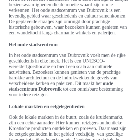
bezienswaardigheden die de moeite waard zijn om te
verkennen. Het oude stadscentrum van Dubrovnik is een
levendig gebied waar geschiedenis en cultuur samenkomen.
De geplaveide straatjes zijn omringd door prachtige
historische gebouwen, waar bezoekers kunnen genieten van
een wandeltocht langs charmante winkels en galerijen.
Het oude stadscentrum
In het oude stadscentrum van Dubrovnik voelt men de rijke
geschiedenis in elke hoek. Het is een UNESCO-
werelderfgoedlocatie en biedt een scala aan culturele
activiteiten. Bezoekers kunnen genieten van de prachtige
barokke architectuur en de indrukwekkende gevels van
verscheidene kerken en paleizen. Dit maakt het
oude
stadscentrum Dubrovnik
tot een onmisbare bestemming
voor iedere reiziger.
Lokale markten en eetgelegenheden
Ook de lokale markten in de buurt, zoals de kruidenmarkt,
zijn een echte aanrader. Hier kunnen reizigers authentieke
Kroatische producten ontdekken en proeven. Daarnaast zijn
de eetgelegenheden in het gebied veelzijdig, van gezellige
tavernes tot stijlvolle restaurants. Genieten van de lokale