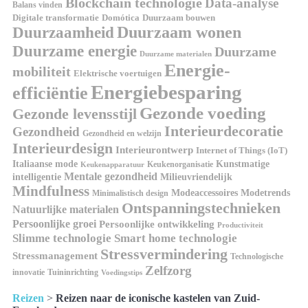
Blockchain technologie
Data-analyse
Balans vinden
Domótica
Duurzaam bouwen
Digitale transformatie
Duurzaamheid
Duurzaam wonen
Duurzame energie
Duurzame
Duurzame materialen
Energie-
mobiliteit
Elektrische voertuigen
Energiebesparing
efficiëntie
Gezonde voeding
Gezonde levensstijl
Interieurdecoratie
Gezondheid
Gezondheid en welzijn
Interieurdesign
Interieurontwerp
Internet of Things (IoT)
Kunstmatige
Italiaanse mode
Keukenorganisatie
Keukenapparatuur
Mentale gezondheid
intelligentie
Milieuvriendelijk
Mindfulness
Modeaccessoires
Modetrends
Minimalistisch design
Ontspanningstechnieken
Natuurlijke materialen
Persoonlijke groei
Persoonlijke ontwikkeling
Productiviteit
Slimme technologie
Smart home technologie
Stressvermindering
Stressmanagement
Technologische
Zelfzorg
innovatie
Tuininrichting
Voedingstips
Reizen
>
Reizen naar de iconische kastelen van Zuid-