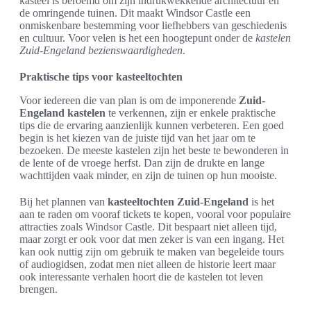
kasteel is beroemd om zijn indrukwekkende architectuur en
de omringende tuinen. Dit maakt Windsor Castle een
onmiskenbare bestemming voor liefhebbers van geschiedenis
en cultuur. Voor velen is het een hoogtepunt onder de
kastelen
Zuid-Engeland bezienswaardigheden
.
Praktische tips voor kasteeltochten
Voor iedereen die van plan is om de imponerende
Zuid-
Engeland kastelen
te verkennen, zijn er enkele praktische
tips die de ervaring aanzienlijk kunnen verbeteren. Een goed
begin is het kiezen van de juiste tijd van het jaar om te
bezoeken. De meeste kastelen zijn het beste te bewonderen in
de lente of de vroege herfst. Dan zijn de drukte en lange
wachttijden vaak minder, en zijn de tuinen op hun mooiste.
Bij het plannen van
kasteeltochten Zuid-Engeland
is het
aan te raden om vooraf tickets te kopen, vooral voor populaire
attracties zoals Windsor Castle. Dit bespaart niet alleen tijd,
maar zorgt er ook voor dat men zeker is van een ingang. Het
kan ook nuttig zijn om gebruik te maken van begeleide tours
of audiogidsen, zodat men niet alleen de historie leert maar
ook interessante verhalen hoort die de kastelen tot leven
brengen.