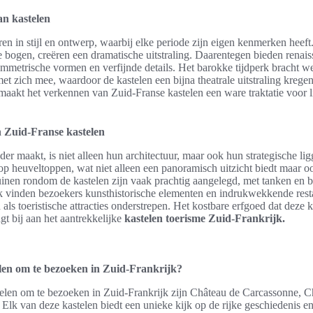
an kastelen
ren in stijl en ontwerp, waarbij elke periode zijn eigen kenmerken heeft
e bogen, creëren een dramatische uitstraling. Daarentegen bieden renai
ymmetrische vormen en verfijnde details. Het barokke tijdperk bracht 
t zich mee, waardoor de kastelen een bijna theatrale uitstraling kregen
it maakt het verkennen van Zuid-Franse kastelen een ware traktatie voor 
 Zuid-Franse kastelen
der maakt, is niet alleen hun architectuur, maar ook hun strategische li
op heuveltoppen, wat niet alleen een panoramisch uitzicht biedt maar o
tuinen rondom de kastelen zijn vaak prachtig aangelegd, met tanken en
k vinden bezoekers kunsthistorische elementen en indrukwekkende resta
als toeristische attracties onderstrepen. Het kostbare erfgoed dat deze k
t bij aan het aantrekkelijke
kastelen toerisme Zuid-Frankrijk.
elen om te bezoeken in Zuid-Frankrijk?
telen om te bezoeken in Zuid-Frankrijk zijn Château de Carcassonne, 
Elk van deze kastelen biedt een unieke kijk op de rijke geschiedenis en