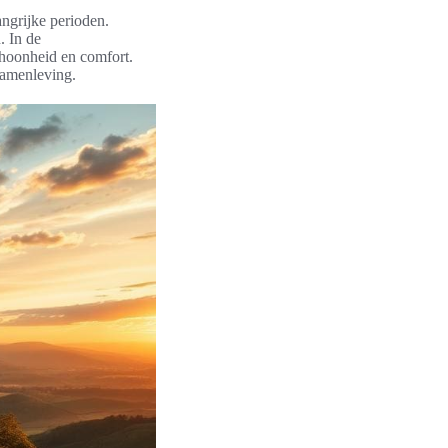
angrijke perioden.
. In de
choonheid en comfort.
samenleving.