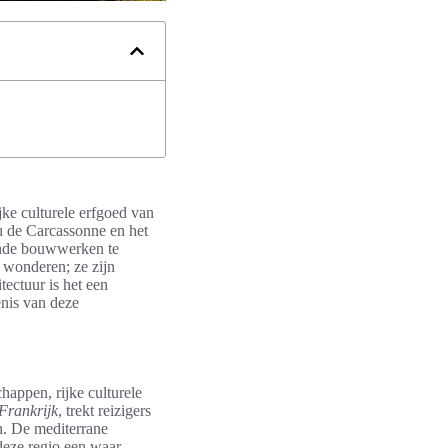
jke culturele erfgoed van
au de Carcassonne en het
ende bouwwerken te
e wonderen; ze zijn
tectuur is het een
enis van deze
appen, rijke culturele
Frankrijk
, trekt reizigers
n. De mediterrane
deze regio een waar