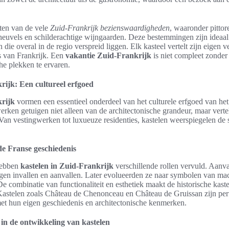
ten van de vele
Zuid-Frankrijk bezienswaardigheden
, waaronder pittor
 heuvels en schilderachtige wijngaarden. Deze bestemmingen zijn ideaa
ie overal in de regio verspreid liggen. Elk kasteel vertelt zijn eigen v
s van Frankrijk. Een
vakantie Zuid-Frankrijk
is niet compleet zonder
he plekken te ervaren.
rijk: Een cultureel erfgoed
krijk
vormen een essentieel onderdeel van het culturele erfgoed van he
en getuigen niet alleen van de architectonische grandeur, maar vertel
Van vestingwerken tot luxueuze residenties, kastelen weerspiegelen de s
de Franse geschiedenis
hebben
kastelen in Zuid-Frankrijk
verschillende rollen vervuld. Aanva
gen invallen en aanvallen. Later evolueerden ze naar symbolen van ma
 De combinatie van functionaliteit en esthetiek maakt de historische kast
 Kastelen zoals Château de Chenonceau en Château de Gruissan zijn pe
met hun eigen geschiedenis en architectonische kenmerken.
 in de ontwikkeling van kastelen