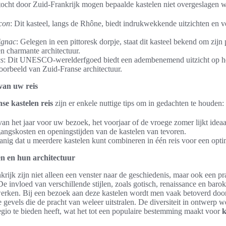
tocht door Zuid-Frankrijk mogen bepaalde kastelen niet overgeslagen 
con
: Dit kasteel, langs de Rhône, biedt indrukwekkende uitzichten en ve
ignac
: Gelegen in een pittoresk dorpje, staat dit kasteel bekend om zijn 
n charmante architectuur.
s
: Dit UNESCO-werelderfgoed biedt een adembenemend uitzicht op h
voorbeeld van Zuid-Franse architectuur.
van uw reis
se kastelen reis
zijn er enkele nuttige tips om in gedachten te houden:
 van het jaar voor uw bezoek, het voorjaar of de vroege zomer lijkt ideaa
gangskosten en openingstijden van de kastelen van tevoren.
nig dat u meerdere kastelen kunt combineren in één reis voor een optim
en en hun architectuur
krijk zijn niet alleen een venster naar de geschiedenis, maar ook een p
 De invloed van verschillende stijlen, zoals gotisch, renaissance en barok,
en. Bij een bezoek aan deze kastelen wordt men vaak betoverd door 
 gevels die de pracht van weleer uitstralen. De diversiteit in ontwerp we
 regio te bieden heeft, wat het tot een populaire bestemming maakt voor
k