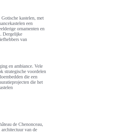
. Gotische kastelen, met
ssancekastelen een
weelderige ornamenten en
. Dergelijke
liefhebbers van
gging en ambiance. Vele
ok strategische voordelen
 bloembedden die een
uratieprojecten die het
astelen
Château de Chenonceau,
 architectuur van de