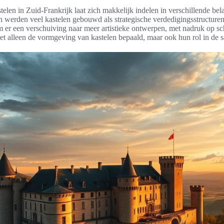
elen in Zuid-Frankrijk laat zich makkelijk indelen in verschillende bel
 werden veel kastelen gebouwd als strategische verdedigingsstructuren
 er een verschuiving naar meer artistieke ontwerpen, met nadruk op s
et alleen de vormgeving van kastelen bepaald, maar ook hun rol in de 