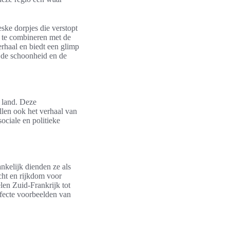
eske dorpjes die verstopt
l te combineren met de
erhaal en biedt een glimp
 de schoonheid en de
t land. Deze
len ook het verhaal van
ociale en politieke
nkelijk dienden ze als
cht en rijkdom voor
elen Zuid-Frankrijk tot
rfecte voorbeelden van