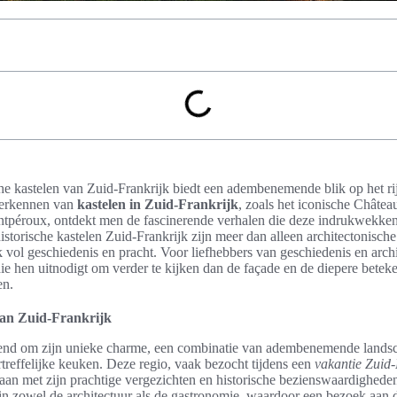
che kastelen van Zuid-Frankrijk biedt een adembenemende blik op het ri
 verkennen van
kastelen in Zuid-Frankrijk
, zoals het iconische Châte
ntpéroux, ontdekt men de fascinerende verhalen die deze indrukwekk
istorische kastelen Zuid-Frankrijk zijn meer dan alleen architectonisch
k vol geschiedenis en pracht. Voor liefhebbers van geschiedenis en archi
die hen uitnodigt om verder te kijken dan de façade en de diepere betek
en.
van Zuid-Frankrijk
kend om zijn unieke charme, een combinatie van adembenemende landsch
treffelijke keuken. Deze regio, vaak bezocht tijdens een
vakantie Zuid-
aan met zijn prachtige vergezichten en historische bezienswaardighede
 in zowel de architectuur als de gastronomie, waardoor een bezoek aan 