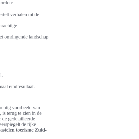
worden:
rtelt verhalen uit de
prachtige
et omringende landschap
l.
aal eindresultaat.
rachtig voorbeeld van
 is terug te zien in de
de gedetailleerde
erspiegelt de rijke
astelen toerisme Zuid-