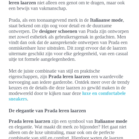
leren laarzen
niet alleen een genot om te dragen, maar ook
een bewijs van vakmanschap.
Prada, als een toonaangevend merk in de
Italiaanse mode
,
staat bekend om zijn oog voor detail en de duurzame
ontwerpen. De
designer schoenen
van Prada zijn ontworpen
met zowel esthetiek als gebruikersgemak in gedachten. Men
vindt dan ook dat de aansprekende ontwerpen van Prada een
onmiskenbare luxe uitstralen. Dit zorgt ervoor dat de laarzen
uitermate geschikt zijn voor elke gelegenheid, van een casual
uitje tot formele aangelegenheden.
Met de juiste combinatie van stijl en praktische
eigenschappen, zijn
Prada leren laarzen
een waardevolle
toevoeging aan iedere garderobe. Ontdek meer over de trendy
keuzes en de details die deze laarzen zo gewild maken in de
modewereld door te kijken naar deze
luxe en comfortabele
sneakers
.
De elegantie van Prada leren laarzen
Prada leren laarzen
zijn een symbool van
Italiaanse mode
en elegantie. Wat maakt dit merk zo bijzonder? Het gaat niet
alleen om de luxe uitstraling, maar ook om de perfecte
combinatie van stijl en comfort. Hierdoor weten de laarzen