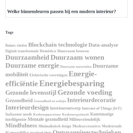
Welke binnendeuren passen bij een modern interieur?
Tags
Blockchain technologie
Data-analyse
Balans vinden
Digitale transformatie
Domótica
Duurzaam bouwen
Duurzaam wonen
Duurzaamheid
Duurzame energie
Duurzame
Duurzame materialen
Energie-
mobiliteit
Elektrische voertuigen
Energiebesparing
efficiëntie
Gezonde voeding
Gezonde levensstijl
Interieurdecoratie
Gezondheid
Gezondheid en welzijn
Interieurdesign
Interieurontwerp
Internet of Things (IoT)
Italiaanse mode
Kunstmatige
Keukenapparatuur
Keukenorganisatie
Mentale gezondheid
intelligentie
Milieuvriendelijk
Mindfulness
Modeaccessoires
Modetrends
Minimalistisch design
Ontspanningstechnieken
Natuurlijke materialen