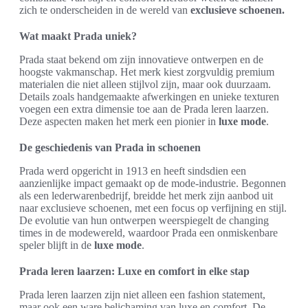
zich te onderscheiden in de wereld van
exclusieve schoenen.
Wat maakt Prada uniek?
Prada staat bekend om zijn innovatieve ontwerpen en de
hoogste vakmanschap. Het merk kiest zorgvuldig premium
materialen die niet alleen stijlvol zijn, maar ook duurzaam.
Details zoals handgemaakte afwerkingen en unieke texturen
voegen een extra dimensie toe aan de Prada leren laarzen.
Deze aspecten maken het merk een pionier in
luxe mode
.
De geschiedenis van Prada in schoenen
Prada werd opgericht in 1913 en heeft sindsdien een
aanzienlijke impact gemaakt op de mode-industrie. Begonnen
als een lederwarenbedrijf, breidde het merk zijn aanbod uit
naar exclusieve schoenen, met een focus op verfijning en stijl.
De evolutie van hun ontwerpen weerspiegelt de changing
times in de modewereld, waardoor Prada een onmiskenbare
speler blijft in de
luxe mode
.
Prada leren laarzen: Luxe en comfort in elke stap
Prada leren laarzen zijn niet alleen een fashion statement,
maar ook een ware belichaming van luxe en comfort. De