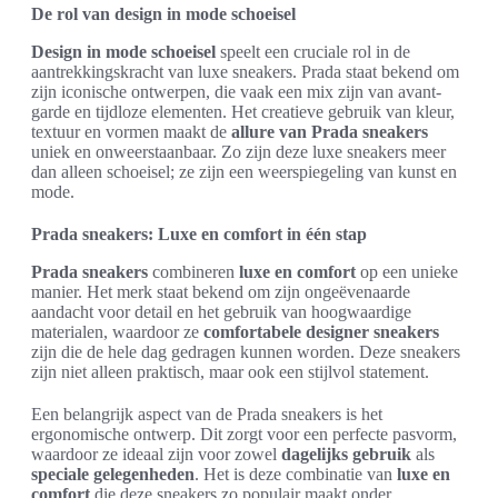
De rol van design in mode schoeisel
Design in mode schoeisel
speelt een cruciale rol in de
aantrekkingskracht van luxe sneakers. Prada staat bekend om
zijn iconische ontwerpen, die vaak een mix zijn van avant-
garde en tijdloze elementen. Het creatieve gebruik van kleur,
textuur en vormen maakt de
allure van Prada sneakers
uniek en onweerstaanbaar. Zo zijn deze luxe sneakers meer
dan alleen schoeisel; ze zijn een weerspiegeling van kunst en
mode.
Prada sneakers: Luxe en comfort in één stap
Prada sneakers
combineren
luxe en comfort
op een unieke
manier. Het merk staat bekend om zijn ongeëvenaarde
aandacht voor detail en het gebruik van hoogwaardige
materialen, waardoor ze
comfortabele designer sneakers
zijn die de hele dag gedragen kunnen worden. Deze sneakers
zijn niet alleen praktisch, maar ook een stijlvol statement.
Een belangrijk aspect van de Prada sneakers is het
ergonomische ontwerp. Dit zorgt voor een perfecte pasvorm,
waardoor ze ideaal zijn voor zowel
dagelijks gebruik
als
speciale gelegenheden
. Het is deze combinatie van
luxe en
comfort
die deze sneakers zo populair maakt onder