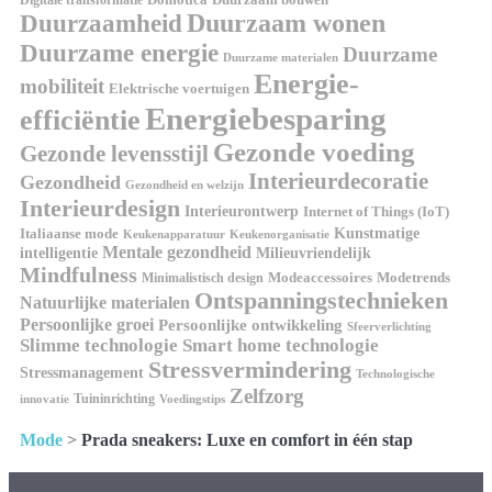
Duurzaam wonen
Duurzaamheid
Duurzame energie
Duurzame
Duurzame materialen
Energie-
mobiliteit
Elektrische voertuigen
Energiebesparing
efficiëntie
Gezonde voeding
Gezonde levensstijl
Interieurdecoratie
Gezondheid
Gezondheid en welzijn
Interieurdesign
Interieurontwerp
Internet of Things (IoT)
Italiaanse mode
Kunstmatige
Keukenapparatuur
Keukenorganisatie
Mentale gezondheid
intelligentie
Milieuvriendelijk
Mindfulness
Modeaccessoires
Modetrends
Minimalistisch design
Ontspanningstechnieken
Natuurlijke materialen
Persoonlijke groei
Persoonlijke ontwikkeling
Sfeerverlichting
Slimme technologie
Smart home technologie
Stressvermindering
Stressmanagement
Technologische
Zelfzorg
Tuininrichting
innovatie
Voedingstips
Mode
>
Prada sneakers: Luxe en comfort in één stap