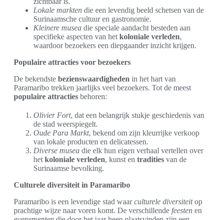
zichtbaar is.
Lokale markten
die een levendig beeld schetsen van de
Surinaamsche cultuur en gastronomie.
Kleinere musea
die speciale aandacht besteden aan
specifieke aspecten van het
koloniale verleden
,
waardoor bezoekers een diepgaander inzicht krijgen.
Populaire attracties voor bezoekers
De bekendste
bezienswaardigheden
in het hart van
Paramaribo trekken jaarlijks veel bezoekers. Tot de meest
populaire attracties
behoren:
Olivier Fort
, dat een belangrijk stukje geschiedenis van
de stad weerspiegelt.
Oude Para Markt
, bekend om zijn kleurrijke verkoop
van lokale producten en delicatessen.
Diverse musea
die elk hun eigen verhaal vertellen over
het
koloniale verleden
, kunst en
tradities
van de
Surinaamse bevolking.
Culturele diversiteit in Paramaribo
Paramaribo is een levendige stad waar
culturele diversiteit
op
prachtige wijze naar voren komt. De verschillende
feesten
en
evenementen
die door het jaar heen plaatsvinden zijn een