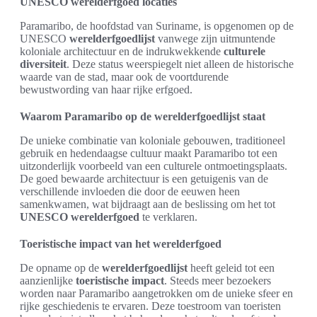
UNESCO werelderfgoed locaties
Paramaribo, de hoofdstad van Suriname, is opgenomen op de
UNESCO
werelderfgoedlijst
vanwege zijn uitmuntende
koloniale architectuur en de indrukwekkende
culturele
diversiteit
. Deze status weerspiegelt niet alleen de historische
waarde van de stad, maar ook de voortdurende
bewustwording van haar rijke erfgoed.
Waarom Paramaribo op de werelderfgoedlijst staat
De unieke combinatie van koloniale gebouwen, traditioneel
gebruik en hedendaagse cultuur maakt Paramaribo tot een
uitzonderlijk voorbeeld van een culturele ontmoetingsplaats.
De goed bewaarde architectuur is een getuigenis van de
verschillende invloeden die door de eeuwen heen
samenkwamen, wat bijdraagt aan de beslissing om het tot
UNESCO werelderfgoed
te verklaren.
Toeristische impact van het werelderfgoed
De opname op de
werelderfgoedlijst
heeft geleid tot een
aanzienlijke
toeristische impact
. Steeds meer bezoekers
worden naar Paramaribo aangetrokken om de unieke sfeer en
rijke geschiedenis te ervaren. Deze toestroom van toeristen