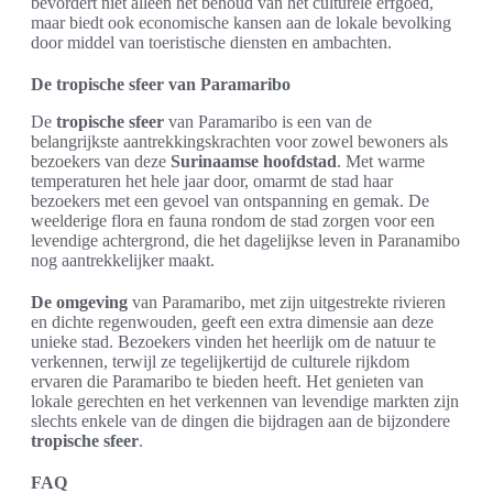
bevordert niet alleen het behoud van het culturele erfgoed,
maar biedt ook economische kansen aan de lokale bevolking
door middel van toeristische diensten en ambachten.
De tropische sfeer van Paramaribo
De
tropische sfeer
van Paramaribo is een van de
belangrijkste aantrekkingskrachten voor zowel bewoners als
bezoekers van deze
Surinaamse hoofdstad
. Met warme
temperaturen het hele jaar door, omarmt de stad haar
bezoekers met een gevoel van ontspanning en gemak. De
weelderige flora en fauna rondom de stad zorgen voor een
levendige achtergrond, die het dagelijkse leven in Paranamibo
nog aantrekkelijker maakt.
De omgeving
van Paramaribo, met zijn uitgestrekte rivieren
en dichte regenwouden, geeft een extra dimensie aan deze
unieke stad. Bezoekers vinden het heerlijk om de natuur te
verkennen, terwijl ze tegelijkertijd de culturele rijkdom
ervaren die Paramaribo te bieden heeft. Het genieten van
lokale gerechten en het verkennen van levendige markten zijn
slechts enkele van de dingen die bijdragen aan de bijzondere
tropische sfeer
.
FAQ