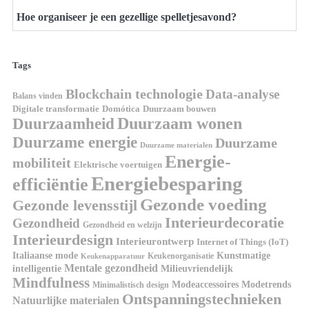
Hoe organiseer je een gezellige spelletjesavond?
Tags
Blockchain technologie
Data-analyse
Balans vinden
Domótica
Duurzaam bouwen
Digitale transformatie
Duurzaamheid
Duurzaam wonen
Duurzame energie
Duurzame
Duurzame materialen
Energie-
mobiliteit
Elektrische voertuigen
Energiebesparing
efficiëntie
Gezonde voeding
Gezonde levensstijl
Interieurdecoratie
Gezondheid
Gezondheid en welzijn
Interieurdesign
Interieurontwerp
Internet of Things (IoT)
Kunstmatige
Italiaanse mode
Keukenorganisatie
Keukenapparatuur
Mentale gezondheid
intelligentie
Milieuvriendelijk
Mindfulness
Modeaccessoires
Modetrends
Minimalistisch design
Ontspanningstechnieken
Natuurlijke materialen