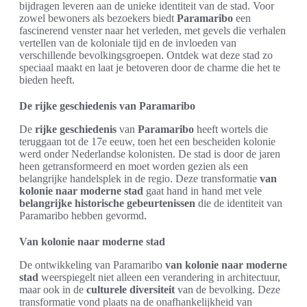
bijdragen leveren aan de unieke identiteit van de stad. Voor
zowel bewoners als bezoekers biedt
Paramaribo
een
fascinerend venster naar het verleden, met gevels die verhalen
vertellen van de koloniale tijd en de invloeden van
verschillende bevolkingsgroepen. Ontdek wat deze stad zo
speciaal maakt en laat je betoveren door de charme die het te
bieden heeft.
De rijke geschiedenis van Paramaribo
De
rijke geschiedenis
van
Paramaribo
heeft wortels die
teruggaan tot de 17e eeuw, toen het een bescheiden kolonie
werd onder Nederlandse kolonisten. De stad is door de jaren
heen getransformeerd en moet worden gezien als een
belangrijke handelsplek in de regio. Deze transformatie
van
kolonie naar moderne stad
gaat hand in hand met vele
belangrijke historische gebeurtenissen
die de identiteit van
Paramaribo hebben gevormd.
Van kolonie naar moderne stad
De ontwikkeling van Paramaribo
van kolonie naar moderne
stad
weerspiegelt niet alleen een verandering in architectuur,
maar ook in de
culturele diversiteit
van de bevolking. Deze
transformatie vond plaats na de onafhankelijkheid van