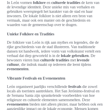
In León vormen
folklore
en
culturele tradities
de kern van
de levendige identiteit. Deze unieke mix van verhalen en
gebruiken weerspiegelt het karakter van de stad en haar
inwoners. De lokale folklore is niet alleen een bron van
vermaak, maar ook een manier om de geschiedenis en
waarden van de gemeenschap over te dragen.
Unieke Folklore en Tradities
De folklore van León is rijk aan mythes en legendes, die de
rijke geschiedenis van de stad illustreren. Van traditionele
dansen tot handwerk, iedere vorm van volkskunst vertelt een
verhaal dat diep geworteld is in de
lokale gebruiken
. De
bewoners vieren hun
culturele tradities
met
levende
cultuur
, die indruk maakt op iedereen die leent tijdens
evenementen
.
Vibrante Festivals en Evenementen
León organiseert jaarlijks verschillende
festivals
die zowel
locals als toeristen aantrekken. Het San Jerónimo-festival en
de Semana Santa zijn sprankelende voorbeelden van hoe
religieuze en culturele elementen samensmelten. Deze
evenementen
bieden niet alleen plezier, maar hebben ook een
aanzienlijke impact op de lokale economie. Mensen komen