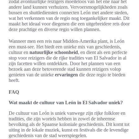
zodat avontuurlijke reizigers moeiteloos van het ene naar het
andere land kunnen verhuizen. Vervoersmogelijkheden zoals
bussen en shuttlediensten connecten León met andere steden,
wat het verkennen van de regio nog toegankelijker maakt. Dit
maakt het ideaal voor diegenen die een uitgebreidere reis door
deze prachtige en diverse regio willen plannen.
Wanneer men een reis naar Midden-Amerika plant, is León
een must-see. Het biedt een unieke mix van geschiedenis,
cultuur en
natuurlijke schoonheid
, en dient als een perfecte
stop voor reizigers die de rijke tradities van El Salvador in al
zijn facetten willen ontdekken. Door het plannen van een
bezoek aan deze betoverende stad kunnen reizigers volop
genieten van de unieke
ervaringen
die deze regio te bieden
heeft.
FAQ
Wat maakt de cultuur van León in El Salvador uniek?
De cultuur van León is uniek vanwege zijn rijke folklore en
tradities, die zijn wortels hebben in zowel de inheemse
bevolking als de Spaanse koloniale geschiedenis. Dit komt tot
uiting in de lokale muziek, kunst en festivals die de levendige
geschiedenis van de stad weerspiegelen.