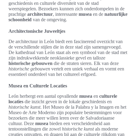
geschiedenis en culturele diversiteit van de stad
weerspiegelen. Bezoekers kunnen zich onderdompelen in de
prachtige
architectuur
, interessante
musea
en de
natuurlijke
schoonheid
van de omgeving.
Architectonische Juweeltjes
De architectuur in León biedt een fascinerend overzicht van
de verschillende stijlen die in deze stad zijn samengevoegd.
De kathedraal van León staat als een symbool van de stad met
zijn indrukwekkende neoklassieke gevel en talloze
historische gebouwen
die de straten sieren. Elk van deze
historische gebouwen
vertelt een uniek verhaal en vormt een
essentieel onderdeel van het cultureel erfgoed.
Musea en Culturele Locaties
León herbergt een aantal opvallende
musea
en
culturele
locaties
die inzicht geven in de lokale geschiedenis en
historische kunst
. Het Museo de la Palabra y la Imagen en het
Museo de Arte Moderno zijn populaire bestemmingen voor
bezoekers die meer willen leren over de Salvadoriaanse
cultuur. Deze
musea
bieden een verscheidenheid aan
tentoonstellingen die zowel
historische kunst
als moderne
creaties omvatten, en dragen bij aan de culturele rijkdom van