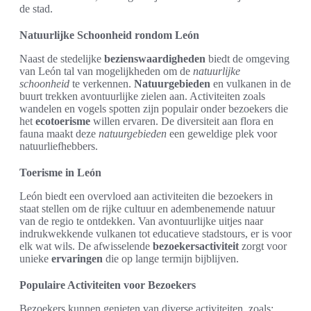
de stad.
Natuurlijke Schoonheid rondom León
Naast de stedelijke
bezienswaardigheden
biedt de omgeving
van León tal van mogelijkheden om de
natuurlijke
schoonheid
te verkennen.
Natuurgebieden
en vulkanen in de
buurt trekken avontuurlijke zielen aan. Activiteiten zoals
wandelen en vogels spotten zijn populair onder bezoekers die
het
ecotoerisme
willen ervaren. De diversiteit aan flora en
fauna maakt deze
natuurgebieden
een geweldige plek voor
natuurliefhebbers.
Toerisme in León
León biedt een overvloed aan activiteiten die bezoekers in
staat stellen om de rijke cultuur en adembenemende natuur
van de regio te ontdekken. Van avontuurlijke uitjes naar
indrukwekkende vulkanen tot educatieve stadstours, er is voor
elk wat wils. De afwisselende
bezoekersactiviteit
zorgt voor
unieke
ervaringen
die op lange termijn bijblijven.
Populaire Activiteiten voor Bezoekers
Bezoekers kunnen genieten van diverse activiteiten, zoals: