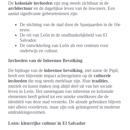
De
koloniale invloeden
zijn nog steeds zichtbaar in de
architectuur
en de dagelijkse leven van de inwoners. Een
aantal significante gebeurtenissen zijn:
De stichting van de stad door de Spanjaarden in de 16e
eeuw.
De rol van León in de onafhankelijkheid van El
Salvador.
De ontwikkeling van León als een centrum voor
onderwijs en cultuur.
Invloeden van de Inheemse Bevolking
De bijdrage van de
inheemse bevolking
, met name de Pipil,
heeft een blijvende impact achtergelaten op de
culturele
invloeden
die nog steeds merkbaar zijn. Hun
tradities
,
muziek en kunst maken nog altijd deel uit van het sociale
leven in León. Het samengaan van inheemse en koloniale
elementen heeft geleid tot een unieke smeltkroes die de
identiteit van deze stad versterkt. De aloude gebruiken blijven
niet alleen voortleven, maar zijn ook geïntegreerd in moderne
uitdrukkingsvormen.
León: kleurrijke cultuur in El Salvador