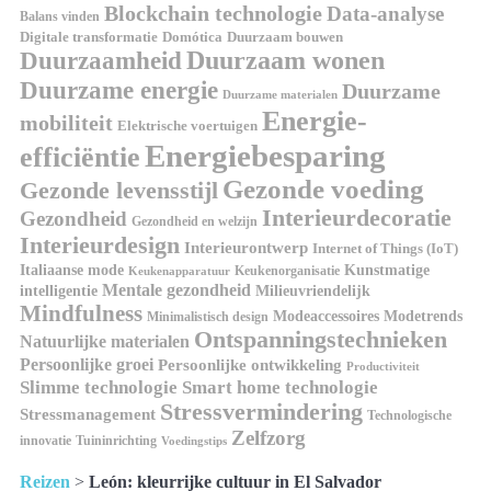
Blockchain technologie
Data-analyse
Balans vinden
Domótica
Duurzaam bouwen
Digitale transformatie
Duurzaamheid
Duurzaam wonen
Duurzame energie
Duurzame
Duurzame materialen
Energie-
mobiliteit
Elektrische voertuigen
Energiebesparing
efficiëntie
Gezonde voeding
Gezonde levensstijl
Interieurdecoratie
Gezondheid
Gezondheid en welzijn
Interieurdesign
Interieurontwerp
Internet of Things (IoT)
Kunstmatige
Italiaanse mode
Keukenorganisatie
Keukenapparatuur
Mentale gezondheid
intelligentie
Milieuvriendelijk
Mindfulness
Modeaccessoires
Modetrends
Minimalistisch design
Ontspanningstechnieken
Natuurlijke materialen
Persoonlijke groei
Persoonlijke ontwikkeling
Productiviteit
Slimme technologie
Smart home technologie
Stressvermindering
Stressmanagement
Technologische
Zelfzorg
innovatie
Tuininrichting
Voedingstips
Reizen
>
León: kleurrijke cultuur in El Salvador