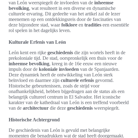
van León weerspiegelt de invloeden van de
inheemse
bevolking
, wat resulteert in een diverse en dynamische
culturele ervaring. Dit gedeelte van het artikel zal de lezer
meenemen op een ontdekkingsreis door de fascinaties van
deze bijzondere stad, waar
folklore
en
tradities
een essentiële
rol spelen in het dagelijks leven.
Kulturale Erfenis van León
León kent een rijke
geschiedenis
die zijn wortels heeft in de
prekoloniale tijd. De stad, oorspronkelijk een thuis voor de
inheemse bevolking
, kreeg in de 16e eeuw een nieuwe
impuls door de
koloniale invloeden
van de Spanjaarden.
Deze dynamiek heeft de ontwikkeling van León sterk
beïnvloed en daarmee zijn
culturele erfenis
gevormd.
Historische gebeurtenissen, zoals de strijd voor
onafhankelijkheid, hebben bijgedragen aan de status als een
belangrijk cultureel centrum in El Salvador. Het iconische
karakter van de kathedraal van León is een treffend voorbeeld
van de
architectuur
die deze
geschiedenis
weerspiegelt.
Historische Achtergrond
De geschiedenis van León is gevuld met belangrijke
momenten die benadrukken wat de stad heeft doorgemaakt.