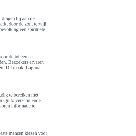
 dragen bij aan de
erkt door de zon, terwijl
bevolking een spirituele
 voor de inheemse
rden. Bezoekers ervaren
en. Dit maakt Laguna
udig te bereiken met
n Quito verschillende
oren informatie te
eeste mensen kiezen voor