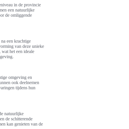
niveau in de provincie
amen een natuurlijke
oor de omliggende
 na een krachtige
 vorming van deze unieke
 wat het een ideale
mgeving.
chtige omgeving en
kunnen ook deelnemen
varingen tijdens hun
e natuurlijke
en de schitterende
men kan genieten van de