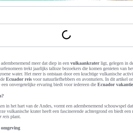
n adembenemend meer dat diep in een
vulkaankrater
ligt, gelegen in 
urfenomeen trekt jaarlijks talloze bezoekers die komen genieten van het 
oene water. Het meer is ontstaan door een krachtige vulkanische activi
n de
Ecuador reis
voor natuurliefhebbers en avonturiers. In dit artikel o
e een onvergetelijke ervaring biedt voor iedereen die
Ecuador vakanti
a?
gen in het hart van de Andes, vormt een adembenemend schouwspel dat re
e vulkanische krater heeft een fascinerende achtergrond en biedt een r
 reis
plant.
n omgeving