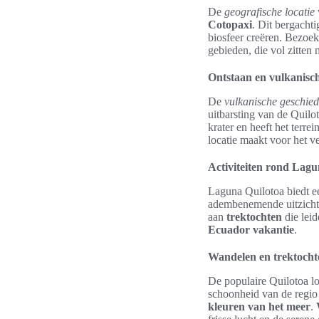
De
geografische locatie
Cotopaxi
. Dit bergachti
biosfeer creëren. Bezoe
gebieden, die vol zitten
Ontstaan en vulkanisch
De
vulkanische geschied
uitbarsting van de Quilo
krater en heeft het terr
locatie maakt voor het 
Activiteiten rond Lagu
Laguna Quilotoa biedt ee
adembenemende uitzicht
aan
trektochten
die leid
Ecuador vakantie
.
Wandelen en trektocht
De populaire Quilotoa lo
schoonheid van de regio 
kleuren van het meer
.