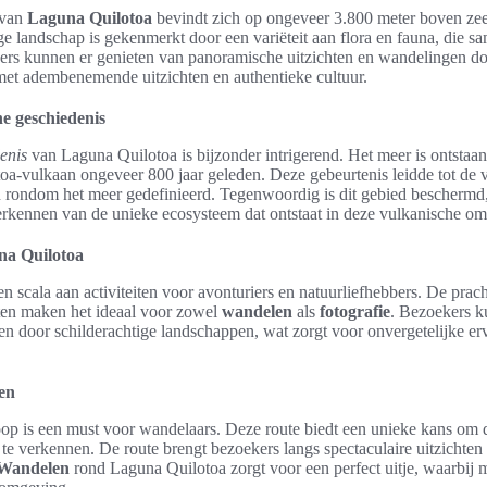
van
Laguna Quilotoa
bevindt zich op ongeveer 3.800 meter boven zee
ge landschap is gekenmerkt door een variëteit aan flora en fauna, die s
kers kunnen er genieten van panoramische uitzichten en wandelingen d
 met adembenemende uitzichten en authentieke cultuur.
e geschiedenis
enis
van Laguna Quilotoa is bijzonder intrigerend. Het meer is ontstaan
toa-vulkaan ongeveer 800 jaar geleden. Deze gebeurtenis leidde tot de
ein rondom het meer gedefinieerd. Tegenwoordig is dit gebied beschermd,
verkennen van de unieke ecosysteem dat ontstaat in deze vulkanische o
na Quilotoa
n scala aan activiteiten voor avonturiers en natuurliefhebbers. De pra
en maken het ideaal voor zowel
wandelen
als
fotografie
. Bezoekers 
en door schilderachtige landschappen, wat zorgt voor onvergetelijke er
en
op is een must voor wandelaars. Deze route biedt een unieke kans om d
te verkennen. De route brengt bezoekers langs spectaculaire uitzichten 
Wandelen
rond Laguna Quilotoa zorgt voor een perfect uitje, waarbij 