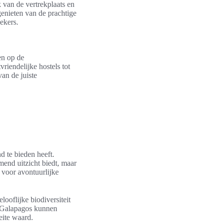
k van de vertrekplaats en
enieten van de prachtige
ekers.
en op de
riendelijke hostels tot
an de juiste
d te bieden heeft.
end uitzicht biedt, maar
 voor avontuurlijke
ooflijke biodiversiteit
de Galapagos kunnen
eite waard.