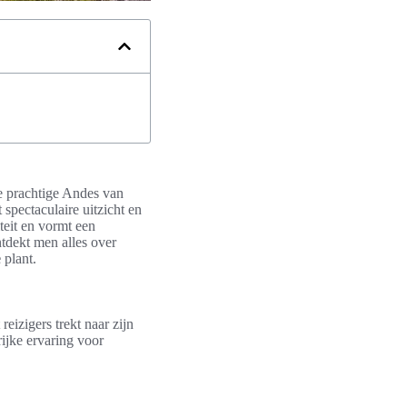
de prachtige Andes van
spectaculaire uitzicht en
teit en vormt een
ntdekt men alles over
e
plant.
izigers trekt naar zijn
ijke ervaring voor