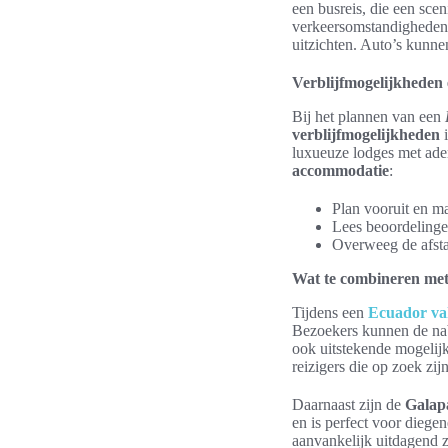
een busreis, die een scen
verkeersomstandigheden.
uitzichten. Auto’s kunne
Verblijfmogelijkheden 
Bij het plannen van een
verblijfmogelijkheden
i
luxueuze lodges met adem
accommodatie
:
Plan vooruit en ma
Lees beoordelinge
Overweeg de afsta
Wat te combineren met
Tijdens een
Ecuador va
Bezoekers kunnen de na
ook uitstekende mogelij
reizigers die op zoek zij
Daarnaast zijn de
Galap
en is perfect voor diege
aanvankelijk uitdagend z