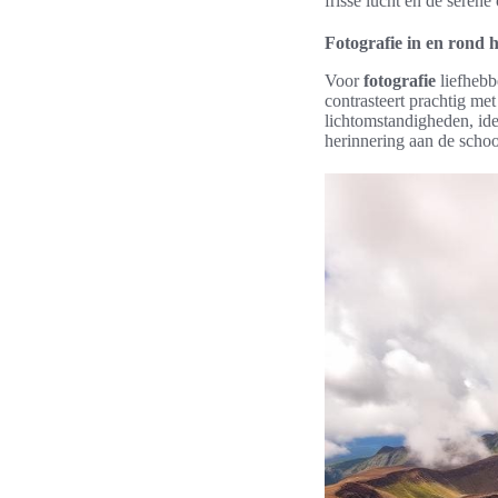
frisse lucht en de seren
Fotografie in en rond 
Voor
fotografie
liefhebb
contrasteert prachtig m
lichtomstandigheden, id
herinnering aan de scho