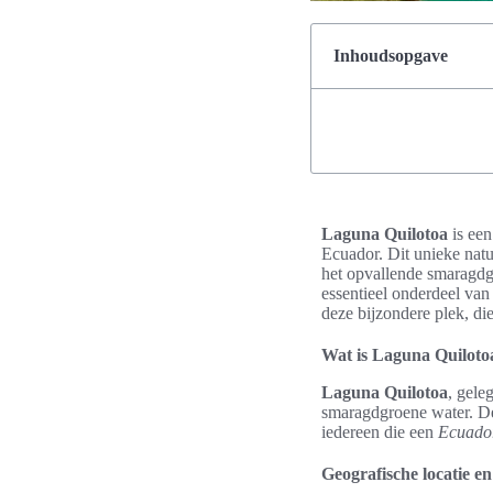
Inhoudsopgave
Laguna Quilotoa
is ee
Ecuador. Dit unieke natu
het opvallende smaragdgr
essentieel onderdeel va
deze bijzondere plek, di
Wat is Laguna Quiloto
Laguna Quilotoa
, gele
smaragdgroene water. Dez
iedereen die een
Ecuador
Geografische locatie e