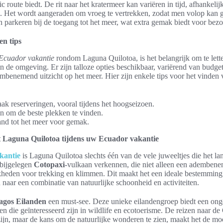
ic route biedt. De rit naar het kratermeer kan variëren in tijd, afhankelij
 Het wordt aangeraden om vroeg te vertrekken, zodat men volop kan g
n parkeren bij de toegang tot het meer, wat extra gemak biedt voor bezo
en tips
Ecuador vakantie
rondom Laguna Quilotoa, is het belangrijk om te lett
n de omgeving. Er zijn talloze opties beschikbaar, variërend van budgetv
benemend uitzicht op het meer. Hier zijn enkele tips voor het vinden v
ak reserveringen, vooral tijdens het hoogseizoen.
n om de beste plekken te vinden.
nd tot het meer voor gemak.
 Laguna Quilotoa tijdens uw Ecuador vakantie
kantie
is Laguna Quilotoa slechts één van de vele juweeltjes die het lan
bijgelegen
Cotopaxi
-vulkaan verkennen, die niet alleen een adembenem
kheden voor trekking en klimmen. Dit maakt het een ideale bestemming
n naar een combinatie van natuurlijke schoonheid en activiteiten.
agos Eilanden
een must-see. Deze unieke eilandengroep biedt een ongel
nen die geïnteresseerd zijn in wildlife en ecotoerisme. De reizen naar 
ijn, maar de kans om de natuurlijke wonderen te zien, maakt het de mo