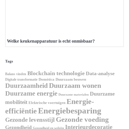
Welke keukenapparatuur is echt onmisbaar?
Tags
Blockchain technologie
Data-analyse
Balans vinden
Digitale transformatie
Domótica
Duurzaam bouwen
Duurzaam wonen
Duurzaamheid
Duurzame energie
Duurzame
Duurzame materialen
Energie-
mobiliteit
Elektrische voertuigen
Energiebesparing
efficiëntie
Gezonde voeding
Gezonde levensstijl
Interieurdecoratie
Gezondheid
Gezondheid en welzijn