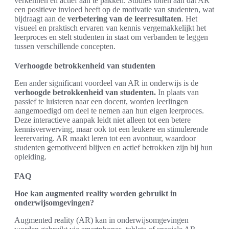
verkennen en actief aan te pakken. Studies tonen aan dat AR
een positieve invloed heeft op de motivatie van studenten, wat
bijdraagt aan de
verbetering van de leerresultaten
. Het
visueel en praktisch ervaren van kennis vergemakkelijkt het
leerproces en stelt studenten in staat om verbanden te leggen
tussen verschillende concepten.
Verhoogde betrokkenheid van studenten
Een ander significant voordeel van AR in onderwijs is de
verhoogde betrokkenheid van studenten.
In plaats van
passief te luisteren naar een docent, worden leerlingen
aangemoedigd om deel te nemen aan hun eigen leerproces.
Deze interactieve aanpak leidt niet alleen tot een betere
kennisverwerving, maar ook tot een leukere en stimulerende
leerervaring. AR maakt leren tot een avontuur, waardoor
studenten gemotiveerd blijven en actief betrokken zijn bij hun
opleiding.
FAQ
Hoe kan augmented reality worden gebruikt in
onderwijsomgevingen?
Augmented reality (AR) kan in onderwijsomgevingen