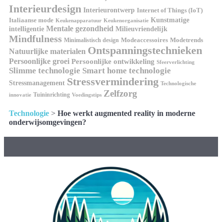
Interieurdesign
Interieurontwerp
Internet of Things (IoT)
Italiaanse mode
Kunstmatige
Keukenapparatuur
Keukenorganisatie
Mentale gezondheid
intelligentie
Milieuvriendelijk
Mindfulness
Modeaccessoires
Modetrends
Minimalistisch design
Ontspanningstechnieken
Natuurlijke materialen
Persoonlijke groei
Persoonlijke ontwikkeling
Sfeerverlichting
Slimme technologie
Smart home technologie
Stressvermindering
Stressmanagement
Technologische
Zelfzorg
Tuininrichting
innovatie
Voedingstips
Technologie
>
Hoe werkt augmented reality in moderne
onderwijsomgevingen?