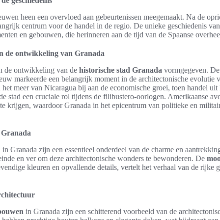
 de geschiedenis
euwen heen een overvloed aan gebeurtenissen meegemaakt. Na de opric
angrijk centrum voor de handel in de regio. De unieke geschiedenis va
menten en gebouwen, die herinneren aan de tijd van de Spaanse overhee
 in de ontwikkeling van Granada
n de ontwikkeling van de
historische stad Granada
vormgegeven. De 
euw markeerde een belangrijk moment in de architectonische evolutie v
het meer van Nicaragua bij aan de economische groei, toen handel uit 
de stad een cruciale rol tijdens de filibustero-oorlogen. Amerikaanse av
te krijgen, waardoor Granada in het epicentrum van politieke en militai
n Granada
n
in Granada zijn een essentieel onderdeel van de charme en aantrekking
inde en ver om deze architectonische wonders te bewonderen. De
moo
levendige kleuren en opvallende details, vertelt het verhaal van de rijke
rchitectuur
ebouwen
in Granada zijn een schitterend voorbeeld van de architectonisch