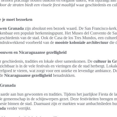
hebben prachtige houten balkons en elegante daken, wat bijdraagt aan 
or de straten biedt een visuele feest maaltijd
waar geschiedenis en cul
e je moet bezoeken
uwen Granada
zijn absoluut een bezoek waard. De San Francisco-kerk,
skenbaar een populair herkenningspunt. Het Museo del Convento de San
geschiedenis van de stad. Ook de Casa de los Tres Mundos, een culture
n indrukwekkend voorbeeld van de
mooiste koloniale architectuur
die d
bouwen en Nicaraguaanse gezelligheid
r geschiedenis, tradities en lokale sfeer samenkomen. De
cultuur in G
 zichtbaar is in de vele festivals en vieringen die de stad herbergt. Lo
rfgoed te vieren, wat zorgt voor een unieke en levendige ambiance. Do
 de
Nicaraguaanse gezelligheid
benadrukken.
n Granada
aarde aan hun gewoonten en tradities. Tijdens het jaarlijkse Fiesta de 
e gemeenschap in de schijnwerpers gezet. Deze festiviteiten brengen m
hesie binnen de stad. Daarnaast zijn er markten waar ambachtslieden h
ada
verder verrijkt.