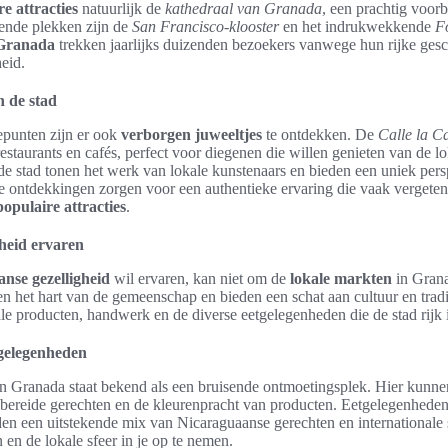
e attracties
natuurlijk de
kathedraal van Granada
, een prachtig voor
kende plekken zijn de
San Francisco-klooster
en het indrukwekkende
F
 Granada
trekken jaarlijks duizenden bezoekers vanwege hun rijke gesc
eid.
n de stad
punten zijn er ook
verborgen juweeltjes
te ontdekken. De
Calle la C
 restaurants en cafés, perfect voor diegenen die willen genieten van de 
e stad tonen het werk van lokale kunstenaars en bieden een uniek perspe
 ontdekkingen zorgen voor een authentieke ervaring die vaak vergeten 
populaire attracties
.
heid ervaren
nse gezelligheid
wil ervaren, kan niet om de
lokale markten
in Gran
n het hart van de gemeenschap en bieden een schat aan cultuur en trad
e producten, handwerk en de diverse eetgelegenheden die de stad rijk i
gelegenheden
 Granada staat bekend als een bruisende ontmoetingsplek. Hier kunne
bereide gerechten en de kleurenpracht van producten. Eetgelegenheden 
eden een uitstekende mix van Nicaraguaanse gerechten en international
n en de lokale sfeer in je op te nemen.