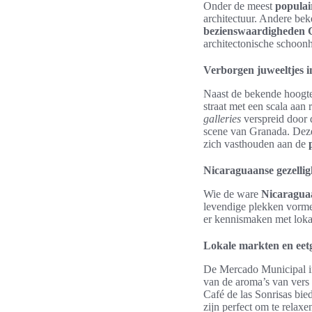
Onder de meest
populair
architectuur. Andere be
bezienswaardigheden
architectonische schoonh
Verborgen juweeltjes i
Naast de bekende hoogte
straat met een scala aan
galleries
verspreid door d
scene van Granada. Deze
zich vasthouden aan de
Nicaraguaanse gezellig
Wie de ware
Nicaraguaa
levendige plekken vorme
er kennismaken met lokal
Lokale markten en eet
De Mercado Municipal in
van de aroma’s van vers 
Café de las Sonrisas bi
zijn perfect om te relaxe