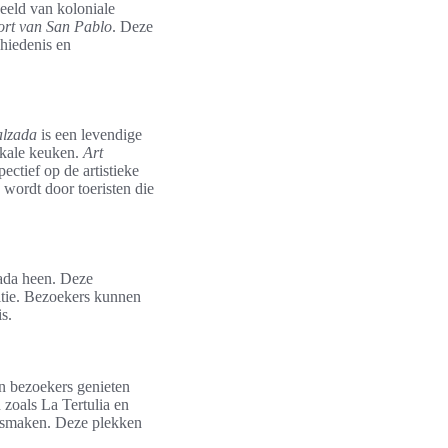
beeld van koloniale
ort van San Pablo
. Deze
hiedenis en
alzada
is een levendige
lokale keuken.
Art
ctief op de artistieke
wordt door toeristen die
ada heen. Deze
itie. Bezoekers kunnen
s.
n bezoekers genieten
zoals La Tertulia en
e smaken. Deze plekken