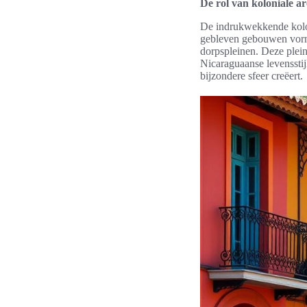
De rol van koloniale arc
De indrukwekkende koloni
gebleven gebouwen vorm
dorpspleinen. Deze plein
Nicaraguaanse levensstij
bijzondere sfeer creëert.