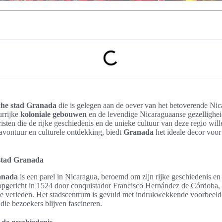
sche stad Granada
die is gelegen aan de oever van het betoverende Ni
rrijke
koloniale gebouwen
en de levendige
Nicaraguaanse gezellighe
sten die de rijke geschiedenis en de unieke cultuur van deze regio will
avontuur en culturele ontdekking, biedt
Granada
het ideale decor voor
 stad Granada
ranada
is een parel in Nicaragua, beroemd om zijn rijke geschiedenis en
 opgericht in 1524 door conquistador Francisco Hernández de Córdoba, 
uze verleden. Het stadscentrum is gevuld met indrukwekkende voorbeel
 die bezoekers blijven fascineren.