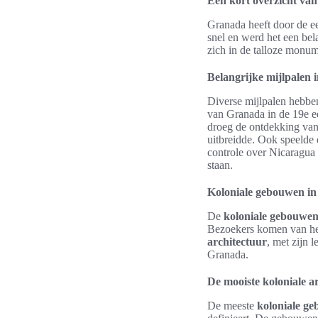
Een kort overzicht van
Granada heeft door de e
snel en werd het een bel
zich in de talloze monu
Belangrijke mijlpalen
Diverse mijlpalen hebbe
van Granada in de 19e e
droeg de ontdekking van 
uitbreidde. Ook speelde 
controle over Nicaragua 
staan.
Koloniale gebouwen i
De
koloniale gebouwe
Bezoekers komen van he
architectuur
, met zijn 
Granada.
De mooiste koloniale a
De meeste
koloniale g