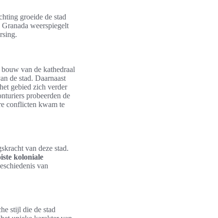
hting groeide de stad
n Granada weerspiegelt
rsing.
bouw van de kathedraal
an de stad. Daarnaast
het gebied zich verder
onturiers probeerden de
re conflicten kwam te
skracht van deze stad.
iste koloniale
 geschiedenis van
e stijl die de stad