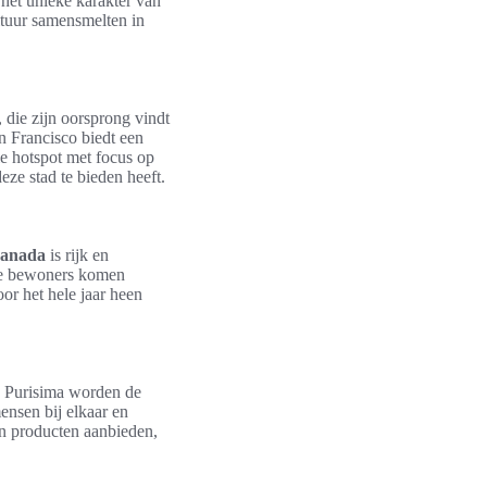
het unieke karakter van
tuur samensmelten in
 die zijn oorsprong vindt
 Francisco biedt een
le hotspot met focus op
eze stad te bieden heeft.
ranada
is rijk en
kale bewoners komen
or het hele jaar heen
la Purisima worden de
ensen bij elkaar en
un producten aanbieden,