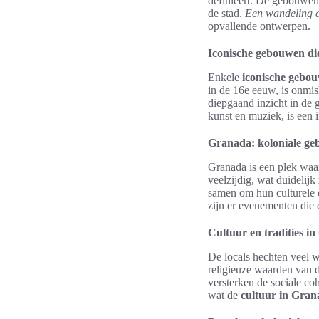
definieert. De gebouwen 
de stad.
Een wandeling do
opvallende ontwerpen.
Iconische gebouwen di
Enkele
iconische gebo
in de 16e eeuw, is onmi
diepgaand inzicht in de 
kunst en muziek, is ee
Granada: koloniale ge
Granada is een plek waa
veelzijdig, wat duidelijk
samen om hun culturele e
zijn er evenementen die
Cultuur en tradities i
De locals hechten veel w
religieuze waarden van d
versterken de sociale co
wat de
cultuur in Gran