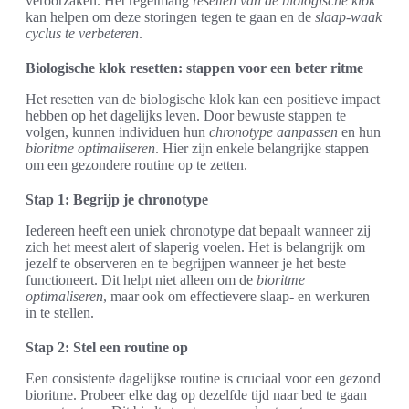
veroorzaken. Het regelmatig
resetten van de biologische klok
kan helpen om deze storingen tegen te gaan en de
slaap-waak
cyclus te verbeteren
.
Biologische klok resetten: stappen voor een beter ritme
Het resetten van de biologische klok kan een positieve impact
hebben op het dagelijks leven. Door bewuste stappen te
volgen, kunnen individuen hun
chronotype aanpassen
en hun
bioritme optimaliseren
. Hier zijn enkele belangrijke stappen
om een gezondere routine op te zetten.
Stap 1: Begrijp je chronotype
Iedereen heeft een uniek chronotype dat bepaalt wanneer zij
zich het meest alert of slaperig voelen. Het is belangrijk om
jezelf te observeren en te begrijpen wanneer je het beste
functioneert. Dit helpt niet alleen om de
bioritme
optimaliseren
, maar ook om effectievere slaap- en werkuren
in te stellen.
Stap 2: Stel een routine op
Een consistente dagelijkse routine is cruciaal voor een gezond
bioritme. Probeer elke dag op dezelfde tijd naar bed te gaan