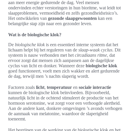
aan meer energie gedurende de dag. Veel mensen
ondervinden echter verstoringen in hun bioritme, wat leidt tot
slaapproblemen, vermoeidheid en zelfs gezondheidsrisico’s.
Het ontwikkelen van
gezonde slaapgewoonten
kan een
belangrijke stap zijn naar een gezonder leven.
Wat is de biologische klok?
De
biologische klok
is een essentieel interne systeem dat het
lichaam helpt bij het reguleren van de
slaap-waak cyclus
. Dit
systeem is nauw verbonden met het
circadiaans ritme
, dat
ervoor zorgt dat mensen zich aanpassen aan de dagelijkse
cyclus van licht en donker. Wanneer deze
biologische klok
goed functioneert, voelt men zich wakker en alert gedurende
de dag, terwijl men ’s nachts slaperig wordt.
Factoren zoals
licht
,
temperatuur
en
sociale interactie
kunnen de biologische klok beïnvloeden. Bijvoorbeeld,
natuurlijk licht in de ochtend stimuleert de productie van het
hormoon serotonine, wat zorgt voor een verhoogde alertheid.
Aan de andere kant, donkere omgevingen ’s avonds verhogen
de aanmaak van melatonine, waardoor de slaperigheid
toeneemt.
Het begrijpen van de werking van de biologische klok en het