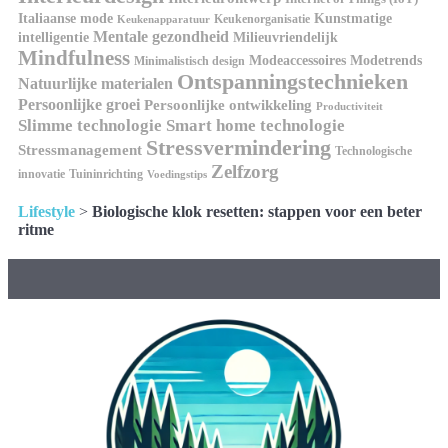
Kunstmatige
Italiaanse mode
Keukenorganisatie
Keukenapparatuur
Mentale gezondheid
intelligentie
Milieuvriendelijk
Mindfulness
Modeaccessoires
Modetrends
Minimalistisch design
Ontspanningstechnieken
Natuurlijke materialen
Persoonlijke groei
Persoonlijke ontwikkeling
Productiviteit
Slimme technologie
Smart home technologie
Stressvermindering
Stressmanagement
Technologische
Zelfzorg
innovatie
Tuininrichting
Voedingstips
Lifestyle
>
Biologische klok resetten: stappen voor een beter
ritme