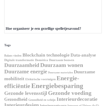
Hoe organiseer je een gezellige spelletjesavond?
Tags
Blockchain technologie
Data-analyse
Balans vinden
Domótica
Duurzaam bouwen
Digitale transformatie
Duurzaamheid
Duurzaam wonen
Duurzame energie
Duurzame
Duurzame materialen
Energie-
mobiliteit
Elektrische voertuigen
Energiebesparing
efficiëntie
Gezonde voeding
Gezonde levensstijl
Interieurdecoratie
Gezondheid
Gezondheid en welzijn
Interieurdesign
Interieurontwerp
Internet of Things (IoT)