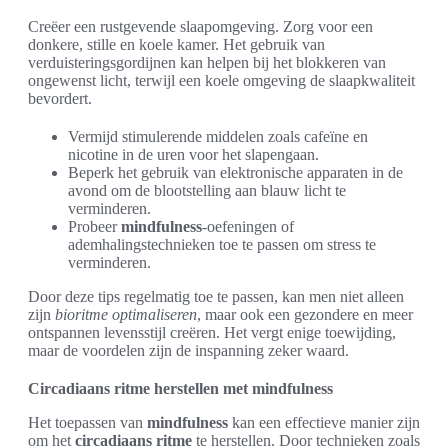
Creëer een rustgevende slaapomgeving. Zorg voor een
donkere, stille en koele kamer. Het gebruik van
verduisteringsgordijnen kan helpen bij het blokkeren van
ongewenst licht, terwijl een koele omgeving de slaapkwaliteit
bevordert.
Vermijd stimulerende middelen zoals cafeïne en
nicotine in de uren voor het slapengaan.
Beperk het gebruik van elektronische apparaten in de
avond om de blootstelling aan blauw licht te
verminderen.
Probeer
mindfulness
-oefeningen of
ademhalingstechnieken toe te passen om stress te
verminderen.
Door deze tips regelmatig toe te passen, kan men niet alleen
zijn
bioritme optimaliseren
, maar ook een gezondere en meer
ontspannen levensstijl creëren. Het vergt enige toewijding,
maar de voordelen zijn de inspanning zeker waard.
Circadiaans ritme herstellen met mindfulness
Het toepassen van
mindfulness
kan een effectieve manier zijn
om het
circadiaans ritme
te herstellen. Door technieken zoals