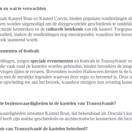
n en wat te verwachten
zoals Kasteel Bran en Kasteel Corvin, bieden populaire rondleidingen di
kers worden uitgenodigd om de diepgewortelde geschiedenis te ontdekk
ecturale kenmerken en de
culturele betekenis
van elk kasteel. Toegepast
realiteit, maken de rondleidingen nog meeslepender, waardoor het bezoe
 ook spannend wordt.
ementen of festivals
eidingen, zorgen
speciale evenementen
en festivals in Transsylvanië v
ie vaak rond de kastelen worden gehouden, bieden bezoekers de moge
rvlogen tijden te ervaren. Bovendien worden Halloween-feesten in de k
zijn met de mystieke legenden waarvan deze regio zo beroemd is. Deze 
n opwinding toe aan het bezoek, waardoor reizigers hun ervaring kunne
ste bezienswaardigheden in de kastelen van Transsylvanië?
swaardigheden omvatten Kasteel Bran, dat bekendstaat als Dracula’s ka
el heeft zijn unieke geschiedenis en architectonische kenmerken die bez
nis van Transsylvanië de kastelen beïnvloed?