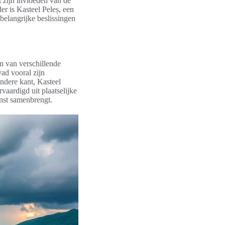
 zijn invloeden van de
er is Kasteel Peleș, een
belangrijke beslissingen
en van verschillende
ad vooral zijn
ndere kant, Kasteel
vaardigd uit plaatselijke
unst samenbrengt.