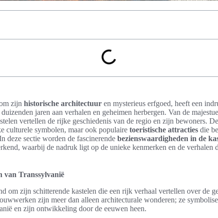
 om zijn
historische architectuur
en mysterieus erfgoed, heeft een in
e duizenden jaren aan verhalen en geheimen herbergen. Van de majestue
telen vertellen de rijke geschiedenis van de regio en zijn bewoners. De
ijke culturele symbolen, maar ook populaire
toeristische attracties
die be
 In deze sectie worden de fascinerende
bezienswaardigheden in de kas
rkend, waarbij de nadruk ligt op de unieke kenmerken en de verhalen
en van Transsylvanië
d om zijn schitterende kastelen die een rijk verhaal vertellen over de g
uwwerken zijn meer dan alleen architecturale wonderen; ze symbolis
anië en zijn ontwikkeling door de eeuwen heen.