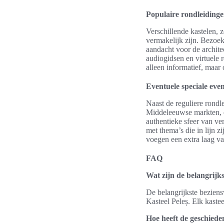
Populaire rondleidinge
Verschillende kastelen, 
vermakelijk zijn. Bezoe
aandacht voor de archit
audiogidsen en virtuele 
alleen informatief, maar
Eventuele speciale even
Naast de reguliere rondl
Middeleeuwse markten, d
authentieke sfeer van ve
met thema’s die in lijn 
voegen een extra laag va
FAQ
Wat zijn de belangrijk
De belangrijkste bezien
Kasteel Peleș. Elk kaste
Hoe heeft de geschiede