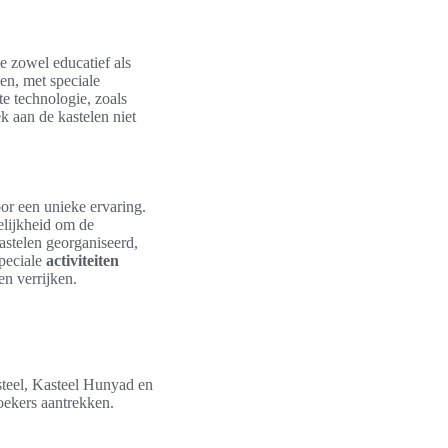
e zowel educatief als
en, met speciale
e technologie, zoals
k aan de kastelen niet
oor een unieke ervaring.
lijkheid om de
astelen georganiseerd,
speciale
activiteiten
n verrijken.
steel, Kasteel Hunyad en
oekers aantrekken.