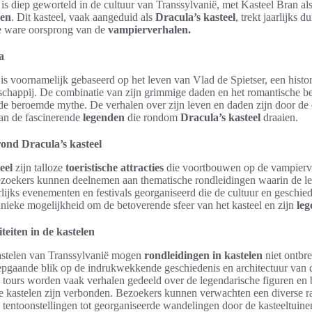
is diep geworteld in de cultuur van Transsylvanië, met Kasteel Bran al
den
. Dit kasteel, vaak aangeduid als
Dracula’s kasteel
, trekt jaarlijks 
de ware oorsprong van de
vampierverhalen.
a
s voornamelijk gebaseerd op het leven van Vlad de Spietser, een histo
rschappij. De combinatie van zijn grimmige daden en het romantische b
n de beroemde mythe. De verhalen over zijn leven en daden zijn door d
an de fascinerende
legenden
die rondom
Dracula’s kasteel
draaien.
 rond Dracula’s kasteel
eel
zijn talloze
toeristische attracties
die voortbouwen op de vampierve
Bezoekers kunnen deelnemen aan thematische rondleidingen waarin de l
lijks evenementen en festivals georganiseerd die de cultuur en geschie
nieke mogelijkheid om de betoverende sfeer van het kasteel en zijn
le
teiten in de kastelen
astelen van Transsylvanië mogen
rondleidingen in kastelen
niet ontbr
epgaande blik op de indrukwekkende geschiedenis en architectuur van 
tours worden vaak verhalen gedeeld over de legendarische figuren en 
de kastelen zijn verbonden. Bezoekers kunnen verwachten een diverse 
e tentoonstellingen tot georganiseerde wandelingen door de kasteeltuine