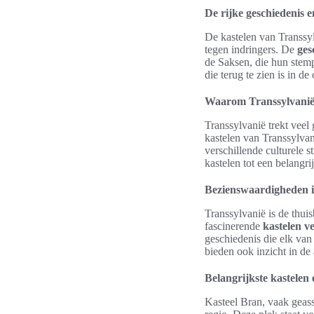
De rijke geschiedenis e
De kastelen van Transsy
tegen indringers. De
ges
de Saksen, die hun stempe
die terug te zien is in d
Waarom Transsylvanië 
Transsylvanië trekt veel 
kastelen van Transsylvan
verschillende culturele
kastelen tot een belangri
Bezienswaardigheden i
Transsylvanië is de thui
fascinerende
kastelen v
geschiedenis die elk va
bieden ook inzicht in de
Belangrijkste kastelen
Kasteel Bran, vaak geass