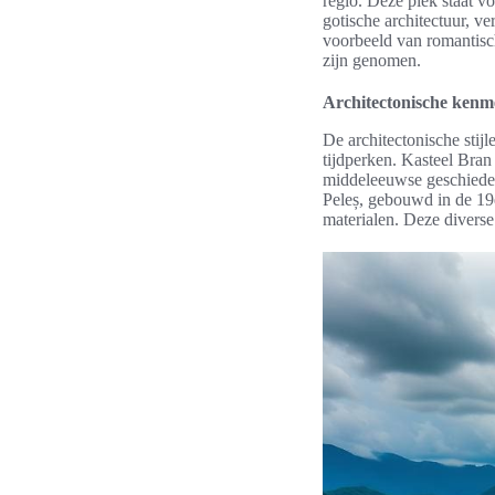
regio. Deze plek staat v
gotische architectuur, ve
voorbeeld van romantisch
zijn genomen.
Architectonische kenm
De architectonische stij
tijdperken. Kasteel Bran
middeleeuwse geschieden
Peleș, gebouwd in de 19e
materialen. Deze diverse