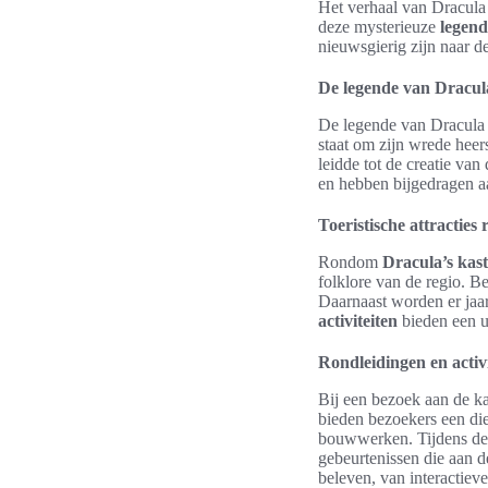
Het verhaal van Dracula 
deze mysterieuze
legen
nieuwsgierig zijn naar 
De legende van Dracul
De legende van Dracula i
staat om zijn wrede hee
leidde tot de creatie va
en hebben bijgedragen a
Toeristische attracties
Rondom
Dracula’s kast
folklore van de regio. 
Daarnaast worden er jaar
activiteiten
bieden een u
Rondleidingen en activi
Bij een bezoek aan de k
bieden bezoekers een di
bouwwerken. Tijdens de 
gebeurtenissen die aan 
beleven, van interactiev