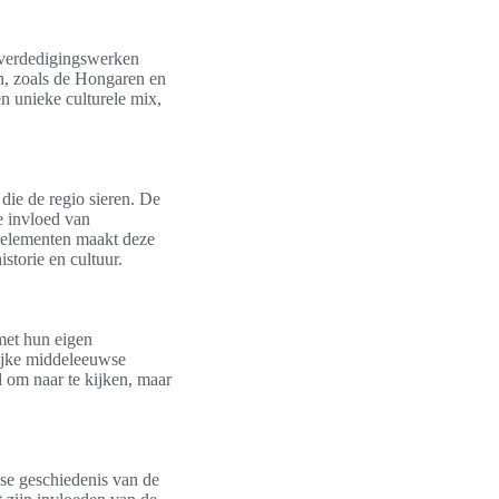
 verdedigingswerken
n, zoals de Hongaren en
en unieke culturele mix,
 die de regio sieren. De
e invloed van
e elementen maakt deze
storie en cultuur.
met hun eigen
rijke middeleeuwse
 om naar te kijken, maar
wse geschiedenis van de