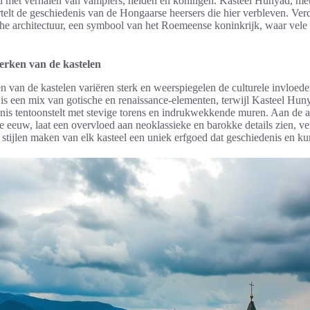
ol met verhalen van vampiers, helden en koningen. Kasteel Hunyad, met
rtelt de geschiedenis van de Hongaarse heersers die hier verbleven. Verd
e architectuur, een symbool van het Roemeense koninkrijk, waar vele 
erken van de kastelen
len van de kastelen variëren sterk en weerspiegelen de culturele invloed
 is een mix van gotische en renaissance-elementen, terwijl Kasteel Huny
is tentoonstelt met stevige torens en indrukwekkende muren. Aan de a
 eeuw, laat een overvloed aan neoklassieke en barokke details zien, ver
 stijlen maken van elk kasteel een uniek erfgoed dat geschiedenis en k