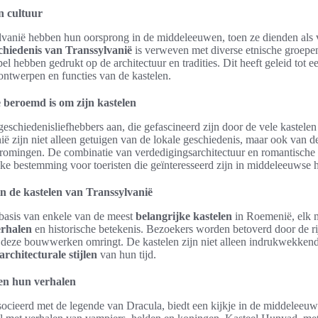
n cultuur
lvanië hebben hun oorsprong in de middeleeuwen, toen ze dienden als
chiedenis van Transsylvanië
is verweven met diverse etnische groepe
l hebben gedrukt op de architectuur en tradities. Dit heeft geleid tot e
e ontwerpen en functies van de kastelen.
beroemd is om zijn kastelen
geschiedenisliefhebbers aan, die gefascineerd zijn door de vele kastelen
ië zijn niet alleen getuigen van de lokale geschiedenis, maar ook van d
 stromingen. De combinatie van verdedigingsarchitectuur en romantisch
jke bestemming voor toeristen die geïnteresseerd zijn in middeleeuwse hi
n de kastelen van Transsylvanië
sbasis van enkele van de meest
belangrijke kastelen
in Roemenië, elk 
erhalen
en historische betekenis. Bezoekers worden betoverd door de 
n deze bouwwerken omringt. De kastelen zijn niet alleen indrukwekkend
architecturale stijlen
van hun tijd.
 en hun verhalen
ocieerd met de legende van Dracula, biedt een kijkje in de middeleeu