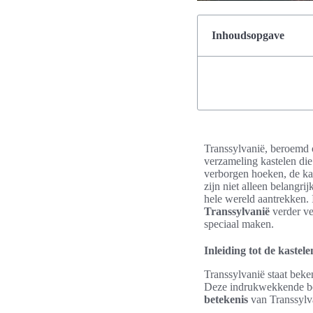
Inhoudsopgave
Transsylvanië, beroemd
verzameling kastelen di
verborgen hoeken, de kas
zijn niet alleen belangr
hele wereld aantrekken.
Transsylvanië
verder ve
speciaal maken.
Inleiding tot de kastel
Transsylvanië staat beken
Deze indrukwekkende bo
betekenis
van Transsylv