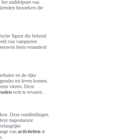
s het middelpunt van
duizenden bezoekers die
rische figuur die bekend
eeld van vampieren
e eeuwen heen veranderd
rhalen en de rijke
egendes tot leven komen.
denis vieren. Deze
genden
echt te ervaren.
eken. Deze rondleidingen
deze majestueuze
belangrijke
range van
activiteiten
te
n.