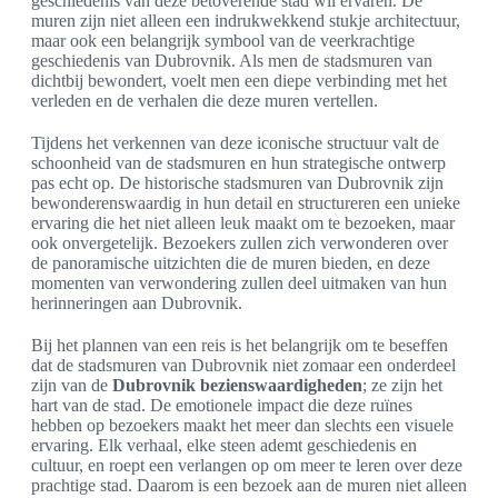
geschiedenis van deze betoverende stad wil ervaren. De
muren zijn niet alleen een indrukwekkend stukje architectuur,
maar ook een belangrijk symbool van de veerkrachtige
geschiedenis van Dubrovnik. Als men de stadsmuren van
dichtbij bewondert, voelt men een diepe verbinding met het
verleden en de verhalen die deze muren vertellen.
Tijdens het verkennen van deze iconische structuur valt de
schoonheid van de stadsmuren en hun strategische ontwerp
pas echt op. De historische stadsmuren van Dubrovnik zijn
bewonderenswaardig in hun detail en structureren een unieke
ervaring die het niet alleen leuk maakt om te bezoeken, maar
ook onvergetelijk. Bezoekers zullen zich verwonderen over
de panoramische uitzichten die de muren bieden, en deze
momenten van verwondering zullen deel uitmaken van hun
herinneringen aan Dubrovnik.
Bij het plannen van een reis is het belangrijk om te beseffen
dat de stadsmuren van Dubrovnik niet zomaar een onderdeel
zijn van de
Dubrovnik bezienswaardigheden
; ze zijn het
hart van de stad. De emotionele impact die deze ruïnes
hebben op bezoekers maakt het meer dan slechts een visuele
ervaring. Elk verhaal, elke steen ademt geschiedenis en
cultuur, en roept een verlangen op om meer te leren over deze
prachtige stad. Daarom is een bezoek aan de muren niet alleen