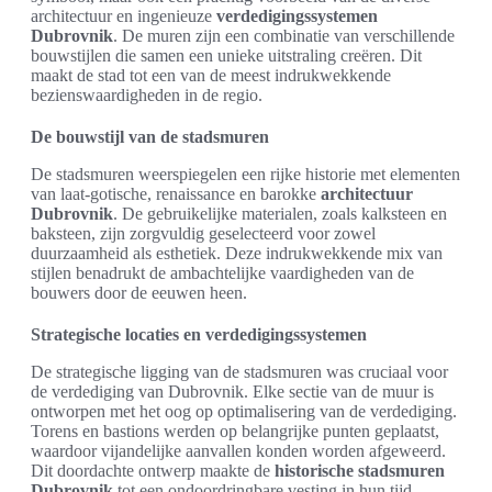
architectuur en ingenieuze
verdedigingssystemen
Dubrovnik
. De muren zijn een combinatie van verschillende
bouwstijlen die samen een unieke uitstraling creëren. Dit
maakt de stad tot een van de meest indrukwekkende
bezienswaardigheden in de regio.
De bouwstijl van de stadsmuren
De stadsmuren weerspiegelen een rijke historie met elementen
van laat-gotische, renaissance en barokke
architectuur
Dubrovnik
. De gebruikelijke materialen, zoals kalksteen en
baksteen, zijn zorgvuldig geselecteerd voor zowel
duurzaamheid als esthetiek. Deze indrukwekkende mix van
stijlen benadrukt de ambachtelijke vaardigheden van de
bouwers door de eeuwen heen.
Strategische locaties en verdedigingssystemen
De strategische ligging van de stadsmuren was cruciaal voor
de verdediging van Dubrovnik. Elke sectie van de muur is
ontworpen met het oog op optimalisering van de verdediging.
Torens en bastions werden op belangrijke punten geplaatst,
waardoor vijandelijke aanvallen konden worden afgeweerd.
Dit doordachte ontwerp maakte de
historische stadsmuren
Dubrovnik
tot een ondoordringbare vesting in hun tijd.