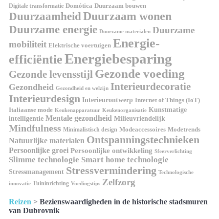
Digitale transformatie
Domótica
Duurzaam bouwen
Duurzaam wonen
Duurzaamheid
Duurzame energie
Duurzame
Duurzame materialen
Energie-
mobiliteit
Elektrische voertuigen
Energiebesparing
efficiëntie
Gezonde voeding
Gezonde levensstijl
Interieurdecoratie
Gezondheid
Gezondheid en welzijn
Interieurdesign
Interieurontwerp
Internet of Things (IoT)
Italiaanse mode
Kunstmatige
Keukenapparatuur
Keukenorganisatie
Mentale gezondheid
intelligentie
Milieuvriendelijk
Mindfulness
Modeaccessoires
Modetrends
Minimalistisch design
Ontspanningstechnieken
Natuurlijke materialen
Persoonlijke groei
Persoonlijke ontwikkeling
Sfeerverlichting
Slimme technologie
Smart home technologie
Stressvermindering
Stressmanagement
Technologische
Zelfzorg
Tuininrichting
innovatie
Voedingstips
Reizen
>
Bezienswaardigheden in de historische stadsmuren
van Dubrovnik