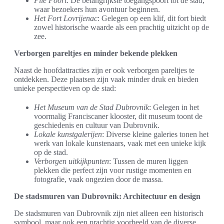
Pile Poort
: De belangrijkste toegangspoort tot de stad,
waar bezoekers hun avontuur beginnen.
Het Fort Lovrijenac
: Gelegen op een klif, dit fort biedt
zowel historische waarde als een prachtig uitzicht op de
zee.
Verborgen pareltjes en minder bekende plekken
Naast de hoofdattracties zijn er ook verborgen pareltjes te
ontdekken. Deze plaatsen zijn vaak minder druk en bieden
unieke perspectieven op de stad:
Het Museum van de Stad Dubrovnik
: Gelegen in het
voormalig Franciscaner klooster, dit museum toont de
geschiedenis en cultuur van Dubrovnik.
Lokale kunstgalerijen
: Diverse kleine galeries tonen het
werk van lokale kunstenaars, vaak met een unieke kijk
op de stad.
Verborgen uitkijkpunten
: Tussen de muren liggen
plekken die perfect zijn voor rustige momenten en
fotografie, vaak ongezien door de massa.
De stadsmuren van Dubrovnik: Architectuur en design
De stadsmuren van Dubrovnik zijn niet alleen een historisch
symbool, maar ook een prachtig voorbeeld van de diverse