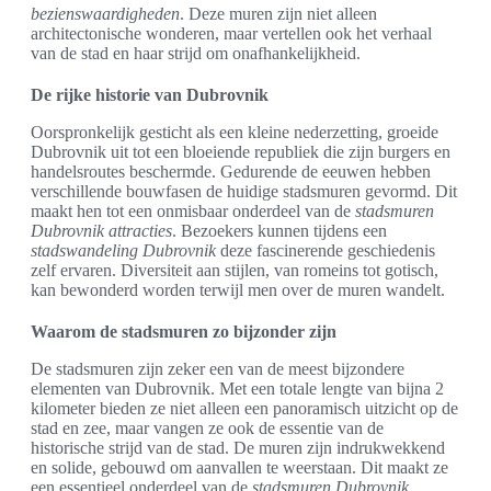
bezienswaardigheden
. Deze muren zijn niet alleen
architectonische wonderen, maar vertellen ook het verhaal
van de stad en haar strijd om onafhankelijkheid.
De rijke historie van Dubrovnik
Oorspronkelijk gesticht als een kleine nederzetting, groeide
Dubrovnik uit tot een bloeiende republiek die zijn burgers en
handelsroutes beschermde. Gedurende de eeuwen hebben
verschillende bouwfasen de huidige stadsmuren gevormd. Dit
maakt hen tot een onmisbaar onderdeel van de
stadsmuren
Dubrovnik attracties
. Bezoekers kunnen tijdens een
stadswandeling Dubrovnik
deze fascinerende geschiedenis
zelf ervaren. Diversiteit aan stijlen, van romeins tot gotisch,
kan bewonderd worden terwijl men over de muren wandelt.
Waarom de stadsmuren zo bijzonder zijn
De stadsmuren zijn zeker een van de meest bijzondere
elementen van Dubrovnik. Met een totale lengte van bijna 2
kilometer bieden ze niet alleen een panoramisch uitzicht op de
stad en zee, maar vangen ze ook de essentie van de
historische strijd van de stad. De muren zijn indrukwekkend
en solide, gebouwd om aanvallen te weerstaan. Dit maakt ze
een essentieel onderdeel van de
stadsmuren Dubrovnik