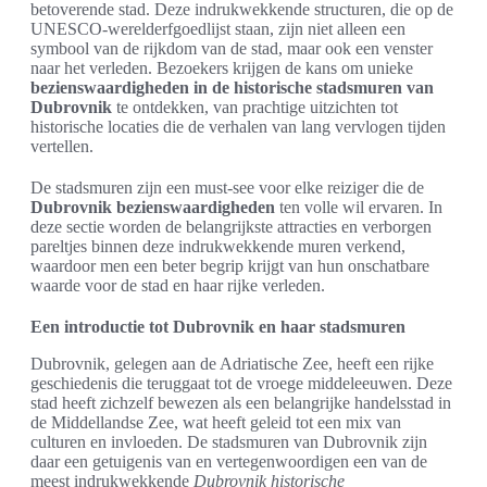
betoverende stad. Deze indrukwekkende structuren, die op de
UNESCO-werelderfgoedlijst staan, zijn niet alleen een
symbool van de rijkdom van de stad, maar ook een venster
naar het verleden. Bezoekers krijgen de kans om unieke
bezienswaardigheden in de historische stadsmuren van
Dubrovnik
te ontdekken, van prachtige uitzichten tot
historische locaties die de verhalen van lang vervlogen tijden
vertellen.
De stadsmuren zijn een must-see voor elke reiziger die de
Dubrovnik bezienswaardigheden
ten volle wil ervaren. In
deze sectie worden de belangrijkste attracties en verborgen
pareltjes binnen deze indrukwekkende muren verkend,
waardoor men een beter begrip krijgt van hun onschatbare
waarde voor de stad en haar rijke verleden.
Een introductie tot Dubrovnik en haar stadsmuren
Dubrovnik, gelegen aan de Adriatische Zee, heeft een rijke
geschiedenis die teruggaat tot de vroege middeleeuwen. Deze
stad heeft zichzelf bewezen als een belangrijke handelsstad in
de Middellandse Zee, wat heeft geleid tot een mix van
culturen en invloeden. De stadsmuren van Dubrovnik zijn
daar een getuigenis van en vertegenwoordigen een van de
meest indrukwekkende
Dubrovnik historische