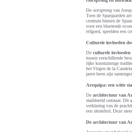
Oorsprong en ontwikk
De
oorsprong
van Arequi
Toen de Spanjaarden arri
centrum binnen de Spaan
voor een bloeiende eco
erfgoed, speelden een cru
Culturele invloeden do
De
culturele invloeden
tussen verschillende bes
rijke kunstzinnige tradi
het Virgen de la Candel
jaren heen zijn samenges
Arequipa: een witte st
De
architectuur van A
stadsbeeld ontstaat. Dit
verklaring van de pracht
een sleutelrol. Deze stee
De architectuur van A