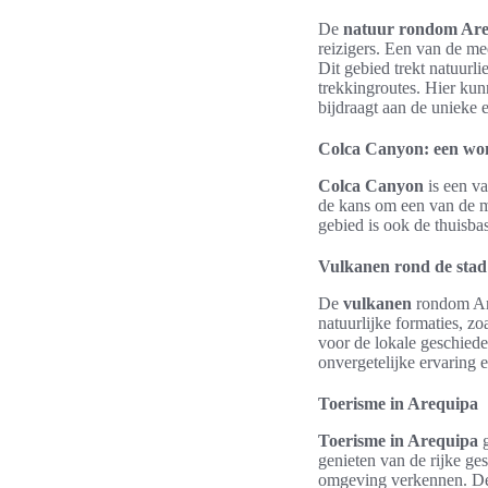
De
natuur rondom Ar
reizigers. Een van de m
Dit gebied trekt natuurl
trekkingroutes. Hier kun
bijdraagt aan de unieke 
Colca Canyon: een wo
Colca Canyon
is een va
de kans om een van de mo
gebied is ook de thuisba
Vulkanen rond de stad
De
vulkanen
rondom Are
natuurlijke formaties, zo
voor de lokale geschiede
onvergetelijke ervaring 
Toerisme in Arequipa
Toerisme in Arequipa
g
genieten van de rijke ge
omgeving verkennen. De 