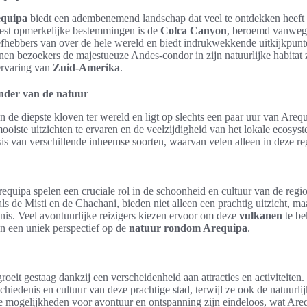
equipa
biedt een adembenemend landschap dat veel te ontdekken heeft 
eest opmerkelijke bestemmingen is de
Colca Canyon
, beroemd vanwege
iefhebbers van over de hele wereld en biedt indrukwekkende uitkijkpunt
nen bezoekers de majestueuze Andes-condor in zijn natuurlijke habitat 
ervaring van
Zuid-Amerika
.
nder van de natuur
n de diepste kloven ter wereld en ligt op slechts een paar uur van Areq
oiste uitzichten te ervaren en de veelzijdigheid van het lokale ecosys
sis van verschillende inheemse soorten, waarvan velen alleen in deze reg
quipa spelen een cruciale rol in de schoonheid en cultuur van de reg
als de Misti en de Chachani, bieden niet alleen een prachtig uitzicht, ma
nis. Veel avontuurlijke reizigers kiezen ervoor om deze
vulkanen
te be
en een uniek perspectief op de
natuur rondom Arequipa
.
roeit gestaag dankzij een verscheidenheid aan attracties en activiteite
schiedenis en cultuur van deze prachtige stad, terwijl ze ook de natuurl
mogelijkheden voor avontuur en ontspanning zijn eindeloos, wat Areq