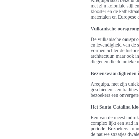
Arequipa staat bekend o
met zijn koloniale stijl
klooster en de kathedraa
materialen en Europese 
Vulkanische oorsprong
De vulkanische
oorspr
en levendigheid van de
vormen achter de histori
architectuur, maar ook in
diegenen die de unieke m
Bezienswaardigheden 
Arequipa, met zijn uniek
geschiedenis en traditie
bezoekers een onvergetel
Het Santa Catalina klo
Een van de meest indr
complex lijkt een stad in 
periode. Bezoekers kunne
de nauwe straatjes dwale