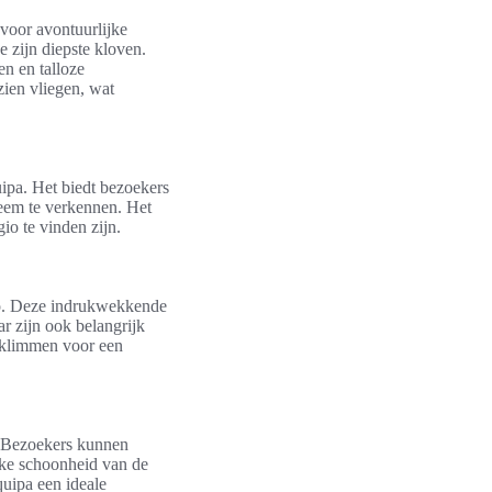
voor avontuurlijke
 zijn diepste kloven.
en en talloze
zien vliegen, wat
uipa. Het biedt bezoekers
teem te verkennen. Het
io te vinden zijn.
io. Deze indrukwekkende
ar zijn ook belangrijk
klimmen voor een
n. Bezoekers kunnen
ijke schoonheid van de
uipa een ideale