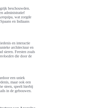
angrijk beschouwden.
en administratief
Arequipa, wat zorgde
Spaans en Indiaans
iedenis en interactie
 unieke architectuur en
ad sieren. Feesten zoals
 invloeden
die door de
ardoor een uniek
iedenis, maar ook een
e steen, speelt hierbij
etails in de gebouwen.