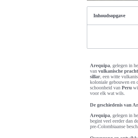
Inhoudsopgave
Arequipa
, gelegen in h
van
vulkanische pracht
sillar
, een witte vulkani
koloniale gebouwen en d
schoonheid van
Peru
wil
voor elk wat wils.
De geschiedenis van A
Arequipa
, gelegen in h
begint veel eerder dan d
pre-Colombiaanse bescha