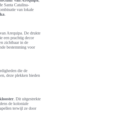
itectuur van Arequipa
,
de Santa Catalina-
combinatie van lokale
ika
.
g van Arequipa. De drukte
ie een prachtig decor
n zichtbaar in de
erende bestemming voor
ardigheden die de
inen, deze plekken bieden
klooster
. Dit uitgestrekte
ijdens de koloniale
pellen terwijl ze door