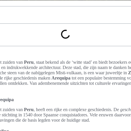
et zuiden van
Peru
, staat bekend als de ‘witte stad’ en biedt bezoekers
en indrukwekkende architectuur. Deze stad, die zijn naam te danken he
sche steen van de nabijgelegen Misti-vulkaan, is een waar juweeltje in
Z
e rijke geschiedenis maken
Arequipa
tot een populaire bestemming voo
len ontdekken. Van adembenemende uitzichten tot culturele ervaringe
requipa
et zuiden van
Peru
, heeft een rijke en complexe geschiedenis. De
gesch
e stichting in 1540 door Spaanse conquistadores. Vele eeuwen daarvoor 
vingen die de basis legden voor de huidige stad.