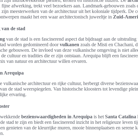
m zijn indrukwekkende pleinen, kerken en historische huizen. De
arch
 en fijne afwerking, trekt veel bezoekers aan. Landmark-gebouwen zoals 
l zijn meesterwerken van de architectuur uit het koloniale tijdperk. De 
ontwerpen maakt het een waar architectonisch juweeltje in
Zuid-Amer
 van de stad
ong
van de stad is een fascinerend aspect dat bijdraagt aan de uitstralin
 stad worden gedomineerd door
vulkanen
zoals de Misti en Chachani, d
sche gebouwen. De invloed van deze vulkanische omgeving is niet allee
 de cultuur en tradities die er zijn ontstaan. Arequipa blijft een fascin
ix van natuur en architectuur willen ervaren.
in Arequipa
e vulkanische architectuur en rijke cultuur, herbergt diverse bezienswa
s van de stad weerspiegelen. Van historische kloosters tot levendige ple
ijke ervaring.
oster
ukwekkende
bezienswaardigheden in Arequipa
is het
Santa Catalina 
de stad te zijn en biedt een fascinerend inzicht in het religieuze leven t
n genieten van de kleurrijke muren, mooie binnenplaatsen en serene ka
n.