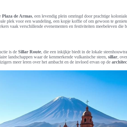
de
Plaza de Armas
, een levendig plein omringd door prachtige kolonia
ideale plek voor een wandeling, een kopje koffie of om gewoon te geniete
kers vaak verschillende evenementen en festiviteiten meebeleven die be
actie is de
Sillar Route
, die een inkijkje biedt in de lokale steenhouwtra
laire landschappen waar de kenmerkende vulkanische steen,
sillar
, ove
zigers meer leren over het ambacht en de invloed ervan op de
archite