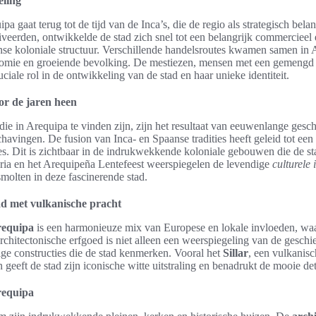
eling
pa gaat terug tot de tijd van de Inca’s, die de regio als strategisch bel
veerden, ontwikkelde de stad zich snel tot een belangrijk commercieel 
se koloniale structuur. Verschillende handelsroutes kwamen samen in 
nomie en groeiende bevolking. De mestiezen, mensen met een gemengd 
ciale rol in de ontwikkeling van de stad en haar unieke identiteit.
or de jaren heen
die in Arequipa te vinden zijn, zijn het resultaat van eeuwenlange gesch
chavingen. De fusion van Inca- en Spaanse tradities heeft geleid tot een
ties. Dit is zichtbaar in de indrukwekkende koloniale gebouwen die de st
aria en het Arequipeña Lentefeest weerspiegelen de levendige
culturele
molten in deze fascinerende stad.
ad met vulkanische pracht
requipa
is een harmonieuze mix van Europese en lokale invloeden, wa
 architectonische erfgoed is niet alleen een weerspiegeling van de gesch
ige constructies die de stad kenmerken. Vooral het
Sillar
, een vulkanisch
n geeft de stad zijn iconische witte uitstraling en benadrukt de mooie d
requipa