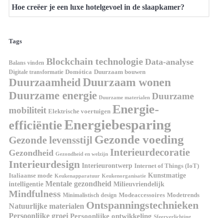
Hoe creëer je een luxe hotelgevoel in de slaapkamer?
Tags
Blockchain technologie
Data-analyse
Balans vinden
Digitale transformatie
Domótica
Duurzaam bouwen
Duurzaam wonen
Duurzaamheid
Duurzame energie
Duurzame
Duurzame materialen
Energie-
mobiliteit
Elektrische voertuigen
Energiebesparing
efficiëntie
Gezonde voeding
Gezonde levensstijl
Interieurdecoratie
Gezondheid
Gezondheid en welzijn
Interieurdesign
Interieurontwerp
Internet of Things (IoT)
Italiaanse mode
Kunstmatige
Keukenapparatuur
Keukenorganisatie
Mentale gezondheid
intelligentie
Milieuvriendelijk
Mindfulness
Modeaccessoires
Modetrends
Minimalistisch design
Ontspanningstechnieken
Natuurlijke materialen
Persoonlijke groei
Persoonlijke ontwikkeling
Sfeerverlichting