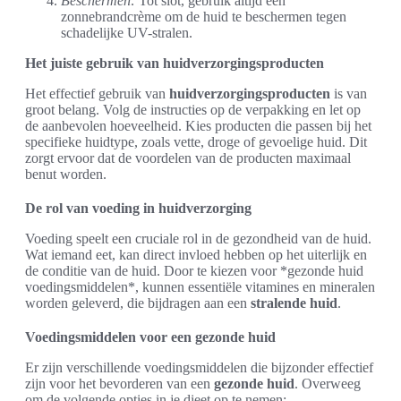
Beschermen:
Tot slot, gebruik altijd een
zonnebrandcrème om de huid te beschermen tegen
schadelijke UV-stralen.
Het juiste gebruik van huidverzorgingsproducten
Het effectief gebruik van
huidverzorgingsproducten
is van
groot belang. Volg de instructies op de verpakking en let op
de aanbevolen hoeveelheid. Kies producten die passen bij het
specifieke huidtype, zoals vette, droge of gevoelige huid. Dit
zorgt ervoor dat de voordelen van de producten maximaal
benut worden.
De rol van voeding in huidverzorging
Voeding speelt een cruciale rol in de gezondheid van de huid.
Wat iemand eet, kan direct invloed hebben op het uiterlijk en
de conditie van de huid. Door te kiezen voor *gezonde huid
voedingsmiddelen*, kunnen essentiële vitamines en mineralen
worden geleverd, die bijdragen aan een
stralende huid
.
Voedingsmiddelen voor een gezonde huid
Er zijn verschillende voedingsmiddelen die bijzonder effectief
zijn voor het bevorderen van een
gezonde huid
. Overweeg
om de volgende opties in je dieet op te nemen: