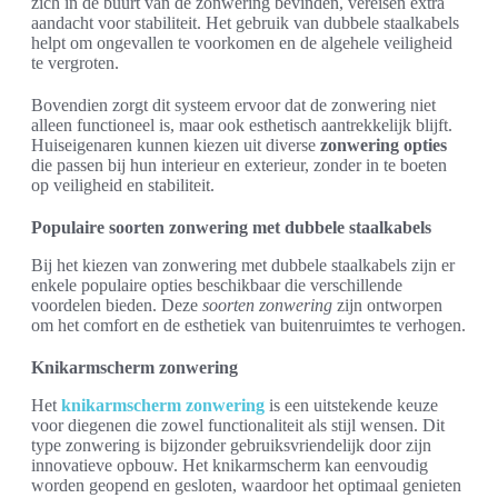
zich in de buurt van de zonwering bevinden, vereisen extra
aandacht voor stabiliteit. Het gebruik van dubbele staalkabels
helpt om ongevallen te voorkomen en de algehele veiligheid
te vergroten.
Bovendien zorgt dit systeem ervoor dat de zonwering niet
alleen functioneel is, maar ook esthetisch aantrekkelijk blijft.
Huiseigenaren kunnen kiezen uit diverse
zonwering opties
die passen bij hun interieur en exterieur, zonder in te boeten
op veiligheid en stabiliteit.
Populaire soorten zonwering met dubbele staalkabels
Bij het kiezen van zonwering met dubbele staalkabels zijn er
enkele populaire opties beschikbaar die verschillende
voordelen bieden. Deze
soorten zonwering
zijn ontworpen
om het comfort en de esthetiek van buitenruimtes te verhogen.
Knikarmscherm zonwering
Het
knikarmscherm zonwering
is een uitstekende keuze
voor diegenen die zowel functionaliteit als stijl wensen. Dit
type zonwering is bijzonder gebruiksvriendelijk door zijn
innovatieve opbouw. Het knikarmscherm kan eenvoudig
worden geopend en gesloten, waardoor het optimaal genieten