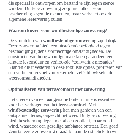
die speciaal is ontworpen om bestand te zijn tegen sterke
winden. Dit type zonwering zorgt niet alleen voor
bescherming tegen de elementen, maar verbetert ook de
algemene leefervaring buiten.
Waarom kiezen voor windbestendige zonwering?
De voordelen van
windbestendige zonwering
zijn talrijk.
Deze zonwering biedt een uitstekende
veiligheid
tegen
beschadiging tijdens stormachtige omstandigheden. De
constructie van hoogwaardige materialen garandeert een
langere levensduur en verhoogde *zonwering prestaties*.
Klanten die investeren in deze robuuste opties, profiteren van
een verbeterd gevoel van zekerheid, zelfs bij wisselende
weersomstandigheden.
Optimaliseren van terrascomfort met zonwering
Het creëren van een aangename buitenruimte is essentieel
voor het verhogen van het
terrascomfort
. Met
windbestendige zonwering
kan men genieten van een
ontspannen terras, ongeacht het weer. Dit type zonwering
biedt bescherming tegen niet alleen zonlicht, maar ook bij
wind, waardoor een gezellige ambiance ontstaat. Een goed
geïnstalleerde zonwering draagt bij aan de esthetiek, terwijl