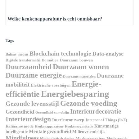
Welke keukenapparatuur is echt onmisbaar?
Tags
Blockchain technologie
Data-analyse
Balans vinden
Digitale transformatie
Domótica
Duurzaam bouwen
Duurzaam wonen
Duurzaamheid
Duurzame energie
Duurzame
Duurzame materialen
Energie-
mobiliteit
Elektrische voertuigen
Energiebesparing
efficiëntie
Gezonde voeding
Gezonde levensstijl
Interieurdecoratie
Gezondheid
Gezondheid en welzijn
Interieurdesign
Interieurontwerp
Internet of Things (IoT)
Italiaanse mode
Kunstmatige
Keukenapparatuur
Keukenorganisatie
Mentale gezondheid
intelligentie
Milieuvriendelijk
Mindfulness
Modeaccessoires
Modetrends
Minimalistisch design