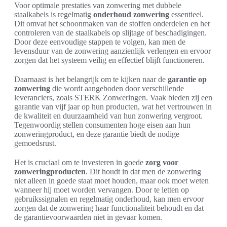
Voor optimale prestaties van zonwering met dubbele
staalkabels is regelmatig
onderhoud zonwering
essentieel.
Dit omvat het schoonmaken van de stoffen onderdelen en het
controleren van de staalkabels op slijtage of beschadigingen.
Door deze eenvoudige stappen te volgen, kan men de
levensduur van de zonwering aanzienlijk verlengen en ervoor
zorgen dat het systeem veilig en effectief blijft functioneren.
Daarnaast is het belangrijk om te kijken naar de
garantie op
zonwering
die wordt aangeboden door verschillende
leveranciers, zoals STERK Zonweringen. Vaak bieden zij een
garantie van vijf jaar op hun producten, wat het vertrouwen in
de kwaliteit en duurzaamheid van hun zonwering vergroot.
Tegenwoordig stellen consumenten hoge eisen aan hun
zonweringproduct, en deze garantie biedt de nodige
gemoedsrust.
Het is cruciaal om te investeren in goede
zorg voor
zonweringproducten
. Dit houdt in dat men de zonwering
niet alleen in goede staat moet houden, maar ook moet weten
wanneer hij moet worden vervangen. Door te letten op
gebruikssignalen en regelmatig onderhoud, kan men ervoor
zorgen dat de zonwering haar functionaliteit behoudt en dat
de garantievoorwaarden niet in gevaar komen.