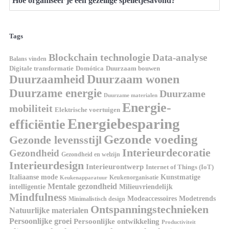
Hoe organiseer je een gezellige spelletjesavond?
Tags
Blockchain technologie
Data-analyse
Balans vinden
Domótica
Duurzaam bouwen
Digitale transformatie
Duurzaamheid
Duurzaam wonen
Duurzame energie
Duurzame
Duurzame materialen
Energie-
mobiliteit
Elektrische voertuigen
Energiebesparing
efficiëntie
Gezonde voeding
Gezonde levensstijl
Interieurdecoratie
Gezondheid
Gezondheid en welzijn
Interieurdesign
Interieurontwerp
Internet of Things (IoT)
Kunstmatige
Italiaanse mode
Keukenorganisatie
Keukenapparatuur
Mentale gezondheid
intelligentie
Milieuvriendelijk
Mindfulness
Modeaccessoires
Modetrends
Minimalistisch design
Ontspanningstechnieken
Natuurlijke materialen
Persoonlijke groei
Persoonlijke ontwikkeling
Productiviteit