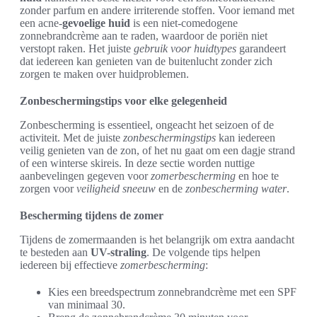
zonder parfum en andere irriterende stoffen. Voor iemand met
een acne-
gevoelige huid
is een niet-comedogene
zonnebrandcrème aan te raden, waardoor de poriën niet
verstopt raken. Het juiste
gebruik voor huidtypes
garandeert
dat iedereen kan genieten van de buitenlucht zonder zich
zorgen te maken over huidproblemen.
Zonbeschermingstips voor elke gelegenheid
Zonbescherming is essentieel, ongeacht het seizoen of de
activiteit. Met de juiste
zonbeschermingstips
kan iedereen
veilig genieten van de zon, of het nu gaat om een dagje strand
of een winterse skireis. In deze sectie worden nuttige
aanbevelingen gegeven voor
zomerbescherming
en hoe te
zorgen voor
veiligheid sneeuw
en de
zonbescherming water
.
Bescherming tijdens de zomer
Tijdens de zomermaanden is het belangrijk om extra aandacht
te besteden aan
UV-straling
. De volgende tips helpen
iedereen bij effectieve
zomerbescherming
:
Kies een breedspectrum zonnebrandcrème met een SPF
van minimaal 30.