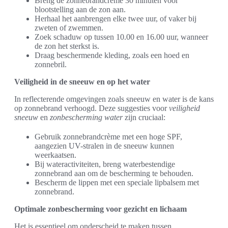
Breng de zonnebrandcrème 30 minuten voor
blootstelling aan de zon aan.
Herhaal het aanbrengen elke twee uur, of vaker bij
zweten of zwemmen.
Zoek schaduw op tussen 10.00 en 16.00 uur, wanneer
de zon het sterkst is.
Draag beschermende kleding, zoals een hoed en
zonnebril.
Veiligheid in de sneeuw en op het water
In reflecterende omgevingen zoals sneeuw en water is de kans
op zonnebrand verhoogd. Deze suggesties voor
veiligheid
sneeuw
en
zonbescherming water
zijn cruciaal:
Gebruik zonnebrandcrème met een hoge SPF,
aangezien UV-stralen in de sneeuw kunnen
weerkaatsen.
Bij wateractiviteiten, breng waterbestendige
zonnebrand aan om de bescherming te behouden.
Bescherm de lippen met een speciale lipbalsem met
zonnebrand.
Optimale zonbescherming voor gezicht en lichaam
Het is essentieel om onderscheid te maken tussen