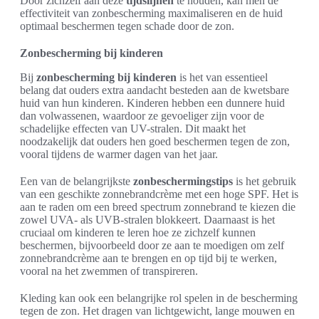
Door zichzelf aan deze
tijdslijnen
te houden, kan men de
effectiviteit van zonbescherming maximaliseren en de huid
optimaal beschermen tegen schade door de zon.
Zonbescherming bij kinderen
Bij
zonbescherming bij kinderen
is het van essentieel
belang dat ouders extra aandacht besteden aan de kwetsbare
huid van hun kinderen. Kinderen hebben een dunnere huid
dan volwassenen, waardoor ze gevoeliger zijn voor de
schadelijke effecten van UV-stralen. Dit maakt het
noodzakelijk dat ouders hen goed beschermen tegen de zon,
vooral tijdens de warmer dagen van het jaar.
Een van de belangrijkste
zonbeschermingstips
is het gebruik
van een geschikte zonnebrandcrème met een hoge SPF. Het is
aan te raden om een breed spectrum zonnebrand te kiezen die
zowel UVA- als UVB-stralen blokkeert. Daarnaast is het
cruciaal om kinderen te leren hoe ze zichzelf kunnen
beschermen, bijvoorbeeld door ze aan te moedigen om zelf
zonnebrandcrème aan te brengen en op tijd bij te werken,
vooral na het zwemmen of transpireren.
Kleding kan ook een belangrijke rol spelen in de bescherming
tegen de zon. Het dragen van lichtgewicht, lange mouwen en