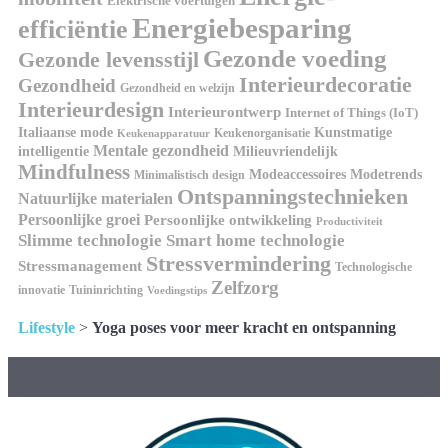
Elektrische voertuigen
Energiebesparing
efficiëntie
Gezonde voeding
Gezonde levensstijl
Interieurdecoratie
Gezondheid
Gezondheid en welzijn
Interieurdesign
Interieurontwerp
Internet of Things (IoT)
Kunstmatige
Italiaanse mode
Keukenorganisatie
Keukenapparatuur
Mentale gezondheid
intelligentie
Milieuvriendelijk
Mindfulness
Modeaccessoires
Modetrends
Minimalistisch design
Ontspanningstechnieken
Natuurlijke materialen
Persoonlijke groei
Persoonlijke ontwikkeling
Productiviteit
Slimme technologie
Smart home technologie
Stressvermindering
Stressmanagement
Technologische
Zelfzorg
innovatie
Tuininrichting
Voedingstips
Lifestyle
>
Yoga poses voor meer kracht en ontspanning