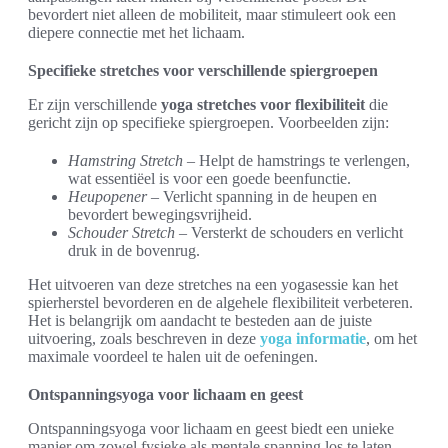
bevordert niet alleen de mobiliteit, maar stimuleert ook een
diepere connectie met het lichaam.
Specifieke stretches voor verschillende spiergroepen
Er zijn verschillende
yoga stretches voor flexibiliteit
die
gericht zijn op specifieke spiergroepen. Voorbeelden zijn:
Hamstring Stretch
– Helpt de hamstrings te verlengen,
wat essentiëel is voor een goede beenfunctie.
Heupopener
– Verlicht spanning in de heupen en
bevordert bewegingsvrijheid.
Schouder Stretch
– Versterkt de schouders en verlicht
druk in de bovenrug.
Het uitvoeren van deze stretches na een yogasessie kan het
spierherstel bevorderen en de algehele flexibiliteit verbeteren.
Het is belangrijk om aandacht te besteden aan de juiste
uitvoering, zoals beschreven in deze
yoga informatie
, om het
maximale voordeel te halen uit de oefeningen.
Ontspanningsyoga voor lichaam en geest
Ontspanningsyoga voor lichaam en geest biedt een unieke
manier om zowel fysieke als mentale spanning los te laten.