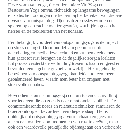
Deze vorm van yoga, die onder andere Yin Yoga en
Restorative Yoga omvat, richt zich op langzame bewegingen
en statische houdingen die helpen bij het bereiken van diepere
niveaus van ontspanning. Tijdens deze sessies worden de
spieren op een zachte manier gestrekt, wat bijdraagt aan het
herstel en de flexibiliteit van het lichaam.
Een belangrijk voordeel van ontspanningsyoga is de impact
op stress en angst. Door middel van gecontroleerde
ademhaling en meditatieve technieken kunnen deelnemers
hun geest tot rust brengen en de dagelijkse zorgen loslaten.
Dit proces versterkt de verbinding tussen lichaam en geest en
bevordert een algehele gevoel van welzijn. Het regelmatig
beoefenen van ontspanningsyoga kan leiden tot een meer
gebalanceerd leven, waarin men beter kan omgaan met
stressvolle situaties.
Bovendien is ontspanningsyoga een uitstekende aanvulling
voor iedereen die op zoek is naar emotionele stabiliteit. De
compromiserende poses en relaxatietechnieken stimuleren de
bloedsomloop en bevorderen een diepere slaap. Het is
duidelijk dat ontspanningsyoga voor lichaam en geest niet
alleen een manier is om momenten van rust te creëren, maar
ook een waardevolle praktijk die bijdraagt aan een verbeterde