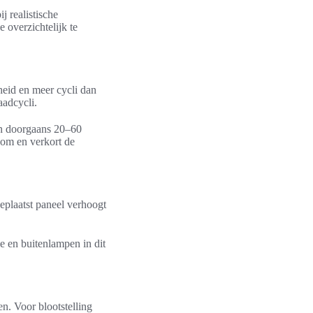
j realistische
 overzichtelijk te
heid en meer cycli dan
aadcycli.
aan doorgaans 20–60
oom en verkort de
geplaatst paneel verhoogt
ie en buitenlampen in dit
en. Voor blootstelling