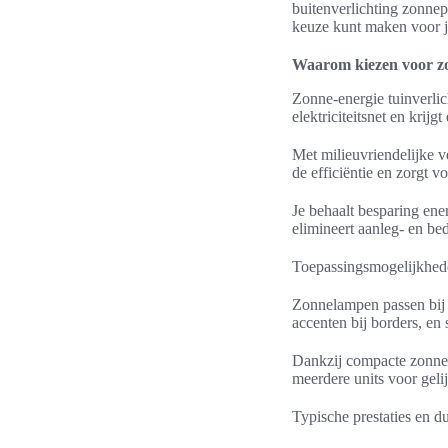
buitenverlichting zonnep
keuze kunt maken voor j
Waarom kiezen voor zo
Zonne-energie tuinverlich
elektriciteitsnet en kri
Met milieuvriendelijke v
de efficiëntie en zorgt 
Je behaalt besparing ene
elimineert aanleg- en bed
Toepassingsmogelijkhede
Zonnelampen passen bij v
accenten bij borders, en 
Dankzij compacte zonnepa
meerdere units voor geli
Typische prestaties en 