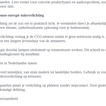
anelen. Lees verder voor concrete producttypen en aankoopcriteria, zo
ouw tuin.
nne-energie tuinverlichting
ting zet de zon om in praktisch licht. Je vermindert direct je afhankeli
jgt een slimme, onderhoudsarme oplossing voor je buitenruimte.
erlichting verlaag je de CO2-uitstoot omdat er geen netstroom nodig i
voor een langere levensduur van de armaturen.
rgie doordat lampen uitsluitend op zonnestroom werken. Dit scheelt in 
radingkosten bij installatie.
n in Nederlandse tuinen
eel tuinstijlen, van strak modern tot landelijke borders. Gebruik ze voo
sfeerverlichting op terrassen.
nelen plaats je verlichting op plekken zonder stopcontact. Voor groter
jkmatige dekking.
duurzaamheid