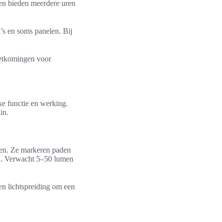
ten bieden meerdere uren
’s en soms panelen. Bij
oetkomingen voor
ke functie en werking.
in.
nen. Ze markeren paden
Ah. Verwacht 5–50 lumen
en lichtspreiding om een