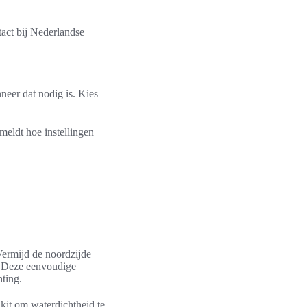
tact bij Nederlandse
eer dat nodig is. Kies
rmeldt hoe instellingen
 Vermijd de noordzijde
. Deze eenvoudige
hting.
 kit om waterdichtheid te