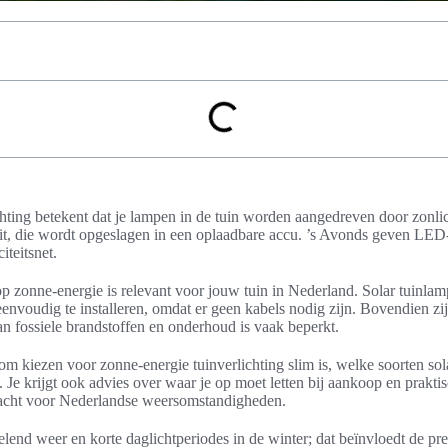
hting betekent dat je lampen in de tuin worden aangedreven door zonli
teit, die wordt opgeslagen in een oplaadbare accu. ’s Avonds geven LED
iteitsnet.
 op zonne-energie is relevant voor jouw tuin in Nederland. Solar tuinla
envoudig te installeren, omdat er geen kabels nodig zijn. Bovendien zij
van fossiele brandstoffen en onderhoud is vaak beperkt.
arom kiezen voor zonne-energie tuinverlichting slim is, welke soorten sol
 Je krijgt ook advies over waar je op moet letten bij aankoop en praktis
acht voor Nederlandse weersomstandigheden.
end weer en korte daglichtperiodes in de winter; dat beïnvloedt de pre