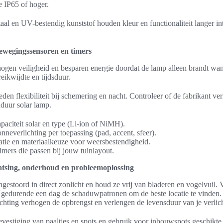
e IP65 of hoger.
staal en UV-bestendig kunststof houden kleur en functionaliteit langer in
ewegingssensoren en timers
gen veiligheid en besparen energie doordat de lamp alleen brandt wann
eikwijdte en tijdsduur.
en flexibiliteit bij schemering en nacht. Controleer of de fabrikant ve
duur solar lamp.
paciteit solar en type (Li-ion of NiMH).
nneverlichting per toepassing (pad, accent, sfeer).
catie en materiaalkeuze voor weersbestendigheid.
imers die passen bij jouw tuinlayout.
atsing, onderhoud en probleemoplossing
ngestoord in direct zonlicht en houd ze vrij van bladeren en vogelvuil.
er gedurende een dag de schaduwpatronen om de beste locatie te vinden
lichting verhogen de opbrengst en verlengen de levensduur van je verlic
evestiging van paaltjes en spots en gebruik voor inbouwspots geschikte