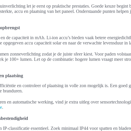
uinverlichting let je eerst op praktische prestaties. Goede keuze begint bi
sterkte, accu en plaatsing van het paneel. Onderstaande punten helpen je
htopbrengst
 en de capaciteit in mAh. Li-ion accu’s bieden vaak betere energie­dicht
e opgegeven accu capaciteit solar en naar de verwachte levensduur in l
lumen zonneverlichting zodat je de juiste sfeer kiest. Voor paden volst
ek je 100+ lumen. Let op de combinatie: hogere lumen vraagt meer str
en plaatsing
ficiëntie en controleer of plaatsing in volle zon mogelijk is. Een goed 
de branduren.
oren en automatische werking, vind je extra uitleg over sensortechnolog
e
.
rsbestendigheid
 IP-classificatie essentieel. Zoek minimaal IP44 voor spatten en blader