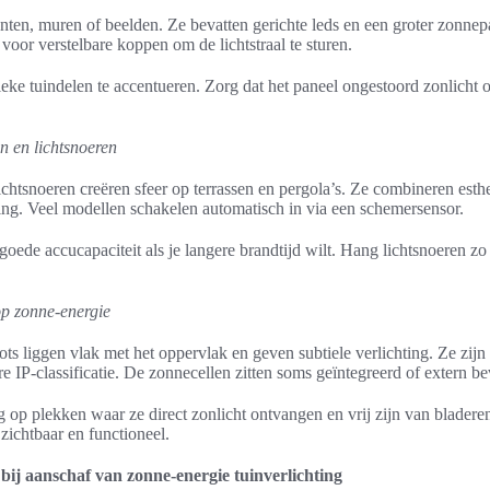
lanten, muren of beelden. Ze bevatten gerichte leds en een groter zonne
 voor verstelbare koppen om de lichtstraal te sturen.
eke tuindelen te accentueren. Zorg dat het paneel ongestoord zonlicht
n en lichtsnoeren
chtsnoeren creëren sfeer op terrassen en pergola’s. Ze combineren est
ding. Veel modellen schakelen automatisch in via een schemersensor.
oede accucapaciteit als je langere brandtijd wilt. Hang lichtsnoeren zo
p zonne-energie
s liggen vlak met het oppervlak en geven subtiele verlichting. Ze zijn
e IP-classificatie. De zonnecellen zitten soms geïntegreerd of extern be
ng op plekken waar ze direct zonlicht ontvangen en vrij zijn van bladeren 
zichtbaar en functioneel.
 bij aanschaf van zonne-energie tuinverlichting