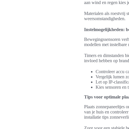
aan wind en regen kies j
Materialen als roestvrij 
weersomstandigheden.
Instelmogelijkheden: b
Bewegingssensoren verho
modellen met instelbare r
Timers en dimstanden bied
invloed hebben op brand
Controleer accu ca
Vergelijk lumen zo
Let op IP-classifi
Kies sensoren en t
Tips voor optimale pla
Plaats zonnepaneeltjes o
van je huis en controle
installatie tips zonnever
Zorg voor een stabiele b