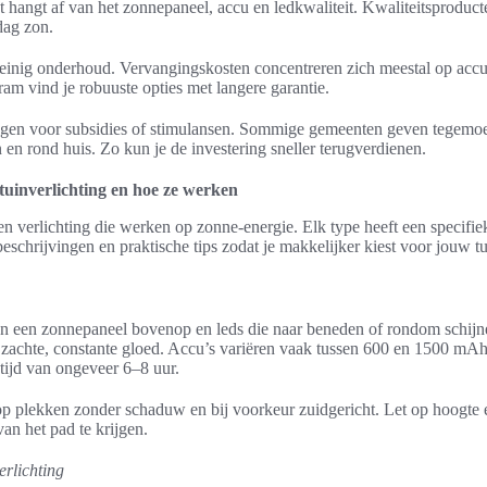
 hangt af van het zonnepaneel, accu en ledkwaliteit. Kwaliteitsproduc
dag zon.
einig onderhoud. Vervangingskosten concentreren zich meestal op accu
ram vind je robuuste opties met langere garantie.
ingen voor subsidies of stimulansen. Sommige gemeenten geven tegem
en rond huis. Zo kun je de investering sneller terugverdienen.
tuinverlichting en hoe ze werken
pen verlichting die werken op zonne-energie. Elk type heeft een specifie
eschrijvingen en praktische tips zodat je makkelijker kiest voor jouw tu
en een zonnepaneel bovenop en leds die naar beneden of rondom schij
 zachte, constante gloed. Accu’s variëren vaak tussen 600 en 1500 m
dtijd van ongeveer 6–8 uur.
s op plekken zonder schaduw en bij voorkeur zuidgericht. Let op hoogte 
van het pad te krijgen.
erlichting