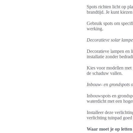
Spots richten licht op p
brandtijd. Je kunt kiezen
Gebruik spots om specifi
werking.
Decoratieve solar lampe
Decoratieve lampen en li
installatie zonder bedra
Kies voor modellen met g
de schaduw vallen.
Inbouw- en grondspots o
Inbouwspots en grondspot
waterdicht met een hoger
Installeer deze verlichti
verlichting tuinpad goed 
Waar moet je op letten