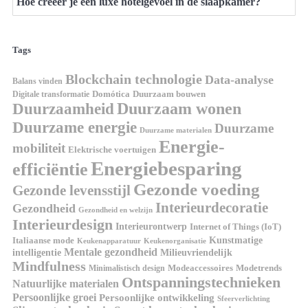
Hoe creëer je een luxe hotelgevoel in de slaapkamer?
Tags
Blockchain technologie
Data-analyse
Balans vinden
Digitale transformatie
Domótica
Duurzaam bouwen
Duurzaam wonen
Duurzaamheid
Duurzame energie
Duurzame
Duurzame materialen
Energie-
mobiliteit
Elektrische voertuigen
Energiebesparing
efficiëntie
Gezonde voeding
Gezonde levensstijl
Interieurdecoratie
Gezondheid
Gezondheid en welzijn
Interieurdesign
Interieurontwerp
Internet of Things (IoT)
Italiaanse mode
Kunstmatige
Keukenapparatuur
Keukenorganisatie
Mentale gezondheid
intelligentie
Milieuvriendelijk
Mindfulness
Modeaccessoires
Modetrends
Minimalistisch design
Ontspanningstechnieken
Natuurlijke materialen
Persoonlijke groei
Persoonlijke ontwikkeling
Sfeerverlichting