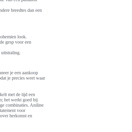
andere breedtes dan een
 bohemien look.
nde gesp voor een
uitstraling.
anneer je een aankoop
odat je precies weet waar
kelt met de tijd een
n; het werkt goed bij
tige combinaties. Aniline
statement voor
 over herkomst en