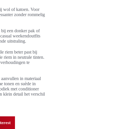
bij wol of katoen. Voor
ressanter zonder rommelig
 bij een donker pak of
 casual weekendoutfits
e uitstraling.
e riem beter past bij
 riem in neutrale tinten.
e verhoudingen te
 aanvullen in materiaal
me tonen en suède in
iodiek met conditioner
 klein detail het verschil
terest