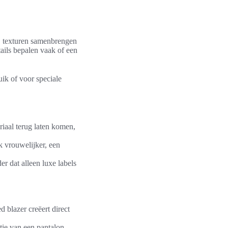
, texturen samenbrengen
tails bepalen vaak of een
ik of voor speciale
riaal terug laten komen,
k vrouwelijker, een
r dat alleen luxe labels
d blazer creëert direct
ntie van een pantalon