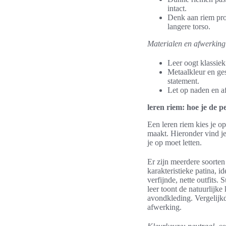
intact.
Denk aan riem prop
langere torso.
Materialen en afwerking 
Leer oogt klassiek
Metaalkleur en ge
statement.
Let op naden en af
leren riem: hoe je de pe
Een leren riem kies je o
maakt. Hieronder vind je 
je op moet letten.
Er zijn meerdere soorten 
karakteristieke patina, i
verfijnde, nette outfits.
leer toont de natuurlijke
avondkleding. Vergelijk
afwerking.