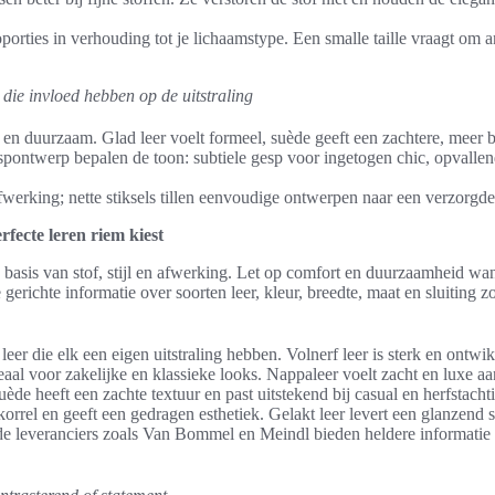
orties in verhouding tot je lichaamstype. Een smalle taille vraagt om 
die invloed hebben op de uitstraling
 en duurzaam. Glad leer voelt formeel, suède geeft een zachtere, meer
spontwerp bepalen de toon: subtiele gesp voor ingetogen chic, opvalle
werking; nette stiksels tillen eenvoudige ontwerpen naar een verzorgde 
rfecte leren riem kiest
p basis van stof, stijl en afwerking. Let op comfort en duurzaamheid w
gerichte informatie over soorten leer, kleur, breedte, maat en sluiting z
leer die elk een eigen uitstraling hebben. Volnerf leer is sterk en ontwik
deaal voor zakelijke en klassieke looks. Nappaleer voelt zacht en luxe aa
 Suède heeft een zachte textuur en past uitstekend bij casual en herfstach
 korrel en geeft een gedragen esthetiek. Gelakt leer levert een glanzend 
de leveranciers zoals Van Bommel en Meindl bieden heldere informatie