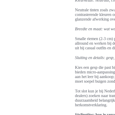
Kleurkeuze: neutraal, co
Neutrale tinten zoals zw
contrasterende kleuren o
glanzende afwerking ove
Breedte en maat: wat we
Smalle riemen (2-3 cm) p
allround en werken bij 
uit bij casual outfits en
Sluiting en details: ges
Kies een gesp die past b
bieden micro-aanpassing
aan het leer bij aankoop;
moet soepel buigen zond
Tot slot kun je bij Ned
dealers) zoeken naar tran
duurzaamheid belangrijk 
herkomstverklaring.
Stylingtips: hoe je ver