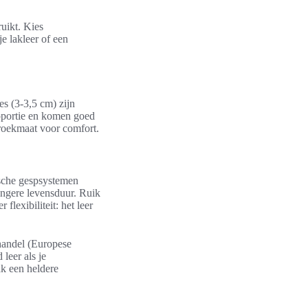
uikt. Kies
e lakleer of een
s (3-3,5 cm) zijn
roportie en komen goed
 broekmaat voor comfort.
tische gespsystemen
ngere levensduur. Ruik
lexibiliteit: het leer
handel (Europese
leer als je
ak een heldere