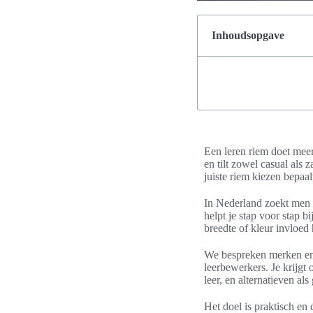
Inhoudsopgave
Een leren riem doet meer 
en tilt zowel casual als 
juiste riem kiezen bepaal
In Nederland zoekt men v
helpt je stap voor stap bi
breedte of kleur invloed 
We bespreken merken en 
leerbewerkers. Je krijgt
leer, en alternatieven al
Het doel is praktisch en