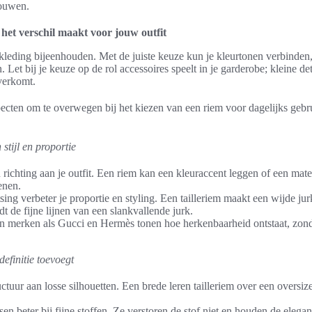
rouwen.
het verschil maakt voor jouw outfit
kleding bijeenhouden. Met de juiste keuze kun je kleurtonen verbinden
. Let bij je keuze op de rol accessoires speelt in je garderobe; kleine de
overkomt.
ecten om te overwegen bij het kiezen van een riem voor dagelijks gebru
 stijl en proportie
richting aan je outfit. Een riem kan een kleuraccent leggen of een mate
enen.
ing verbeter je proportie en styling. Een tailleriem maakt een wijde jur
t de fijne lijnen van een slankvallende jurk.
n merken als Gucci en Hermès tonen hoe herkenbaarheid ontstaat, zonde
efinitie toevoegt
tuur aan losse silhouetten. Een brede leren tailleriem over een oversize
n beter bij fijne stoffen. Ze verstoren de stof niet en houden de elega