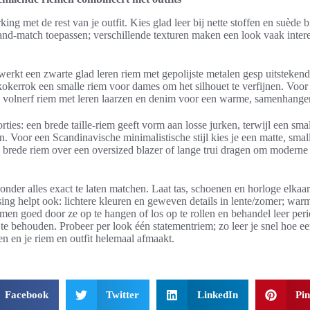
ing met de rest van je outfit. Kies glad leer bij nette stoffen en suède 
and-match toepassen; verschillende texturen maken een look vaak inte
werkt een zwarte glad leren riem met gepolijste metalen gesp uitstekend
kokerrok een smalle riem voor dames om het silhouet te verfijnen. Voor
 volnerf riem met leren laarzen en denim voor een warme, samenhangend
ies: een brede taille-riem geeft vorm aan losse jurken, terwijl een small
. Voor een Scandinavische minimalistische stijl kies je een matte, smalle
n brede riem over een oversized blazer of lange trui dragen om modern
onder alles exact te laten matchen. Laat tas, schoenen en horloge elkaar
ing helpt ook: lichtere kleuren en geweven details in lente/zomer; war
emen goed door ze op te hangen of los op te rollen en behandel leer per
te behouden. Probeer per look één statementriem; zo leer je snel hoe een
n en je riem en outfit helemaal afmaakt.
Facebook
Twitter
LinkedIn
Pin