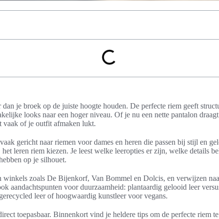
dan je broek op de juiste hoogte houden. De perfecte riem geeft structuu
zakelijke looks naar een hoger niveau. Of je nu een nette pantalon draagt
t vaak of je outfit afmaken lukt.
aak gericht naar riemen voor dames en heren die passen bij stijl en gel
j het leren riem kiezen. Je leest welke leeropties er zijn, welke details b
hebben op je silhouet.
winkels zoals De Bijenkorf, Van Bommel en Dolcis, en verwijzen naar
 ook aandachtspunten voor duurzaamheid: plantaardig gelooid leer vers
s gerecycled leer of hoogwaardig kunstleer voor vegans.
 direct toepasbaar. Binnenkort vind je heldere tips om de perfecte riem 