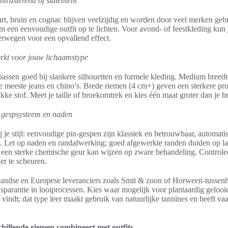
ntrasterend of statement
art, bruin en cognac blijven veelzijdig en worden door veel merken gebr
m een eenvoudige outfit op te lichten. Voor avond- of feestkleding kun j
rwegen voor een opvallend effect.
rkt voor jouw lichaamstype
assen goed bij slankere silhouetten en formele kleding. Medium breedte
de meeste jeans en chino’s. Brede riemen (4 cm+) geven een sterkere p
 dikke stof. Meet je taille of broekomtrek en kies één maat groter dan je
p, gespsysteem en naden
ij je stijl: eenvoudige pin-gespen zijn klassiek en betrouwbaar, automa
. Let op naden en randafwerking; goed afgewerkte randen duiden op la
 een sterke chemische geur kan wijzen op zware behandeling. Controleer f
er te scheuren.
erlandse en Europese leveranciers zoals Smit & zoon of Horween-tussen
sparantie in looiprocessen. Kies waar mogelijk voor plantaardig gelooid 
vindt; dat type leer maakt gebruik van natuurlijke tannines en heeft va
schillende riemen combineert met outfits