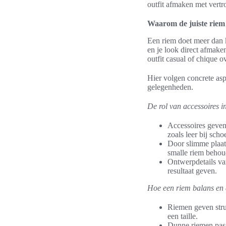
outfit afmaken met vert
Waarom de juiste riem 
Een riem doet meer dan 
en je look direct afmaken
outfit casual of chique 
Hier volgen concrete asp
gelegenheden.
De rol van accessoires in
Accessoires geven 
zoals leer bij scho
Door slimme plaats
smalle riem behoud
Ontwerpdetails va
resultaat geven.
Hoe een riem balans en d
Riemen geven struc
een taille.
Dunne riemen passe