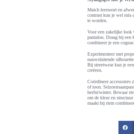
Match leersoort en afwerk
contrast kun je wel mix-
te worden.
Voor een zakelijke look 
pantalon. Draag bij een 
combineer je een cognac
Experimenteer met proport
nauwsluitende silhouetten
Bij streetwear kun je ee
creëren.
Coördineer accessoires z
of toon. Seizoensaanpass
herfst/winter. Bewaar ri
om de kleur en structuur 
maakt bij riem combinere