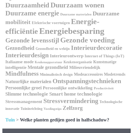
Duurzaamheid
Duurzaam wonen
Duurzame energie
Duurzame
Duurzame materialen
Energie-
mobiliteit
Elektrische voertuigen
Energiebesparing
efficiëntie
Gezonde voeding
Gezonde levensstijl
Interieurdecoratie
Gezondheid
Gezondheid en welzijn
Interieurdesign
Interieurontwerp
Internet of Things (IoT)
Kunstmatige
Italiaanse mode
Keukenorganisatie
Keukenapparatuur
Mentale gezondheid
intelligentie
Milieuvriendelijk
Mindfulness
Modeaccessoires
Modetrends
Minimalistisch design
Ontspanningstechnieken
Natuurlijke materialen
Persoonlijke groei
Persoonlijke ontwikkeling
Productiviteit
Slimme technologie
Smart home technologie
Stressvermindering
Stressmanagement
Technologische
Zelfzorg
innovatie
Tuininrichting
Voedingstips
Tuin
>
Welke planten gedijen goed in halfschaduw?