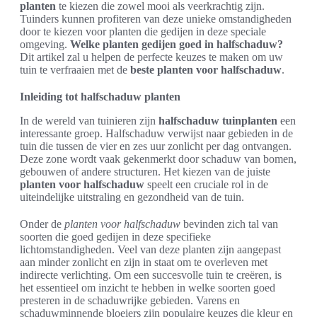
planten
te kiezen die zowel mooi als veerkrachtig zijn.
Tuinders kunnen profiteren van deze unieke omstandigheden
door te kiezen voor planten die gedijen in deze speciale
omgeving.
Welke planten gedijen goed in halfschaduw?
Dit artikel zal u helpen de perfecte keuzes te maken om uw
tuin te verfraaien met de
beste planten voor halfschaduw
.
Inleiding tot halfschaduw planten
In de wereld van tuinieren zijn
halfschaduw tuinplanten
een
interessante groep. Halfschaduw verwijst naar gebieden in de
tuin die tussen de vier en zes uur zonlicht per dag ontvangen.
Deze zone wordt vaak gekenmerkt door schaduw van bomen,
gebouwen of andere structuren. Het kiezen van de juiste
planten voor halfschaduw
speelt een cruciale rol in de
uiteindelijke uitstraling en gezondheid van de tuin.
Onder de
planten voor halfschaduw
bevinden zich tal van
soorten die goed gedijen in deze specifieke
lichtomstandigheden. Veel van deze planten zijn aangepast
aan minder zonlicht en zijn in staat om te overleven met
indirecte verlichting. Om een succesvolle tuin te creëren, is
het essentieel om inzicht te hebben in welke soorten goed
presteren in de schaduwrijke gebieden. Varens en
schaduwminnende bloeiers zijn populaire keuzes die kleur en