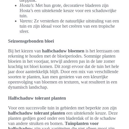
dieppink.
Hosta’s
: Met hun grote, decoratieve bladeren zijn
Hosta’s een uitstekende keuze voor een schaduwrijke
tuin.
Varens
: Ze versterken de natuurlijke uitstraling van een
tuin en zijn ideaal voor het creëren van een tropische
sfeer.
Seizoensgebonden bloei
Bij het kiezen van
halfschaduw bloemen
is het leerzaam om
rekening te houden met de bloeiperiodes. Sommige planten
bloeien in het voorjaar, terwijl anderen pas in de late zomer
krachtig tot bloei komen. Dit zorgt ervoor dat de tuin het hele
jaar door aantrekkelijk blijft. Door een mix van verschillende
soorten te planten, kan men genieten van een kleurrijke
opeenvolging van bloemen en texturen, wat resulteert in een
dynamisch landschap.
Halfschaduw tolerant planten
Voor een succesvolle tuin in gebieden met beperkte zon zijn
halfschaduw tolerant planten
een uitstekende keuze. Deze
planten gedijen goed onder een bladerdak of in de schaduw
van andere struiken en bomen.
Tuinplanten voor
halfschaduw
zijn vaak variëteiten die niet alleen mooi zijn,