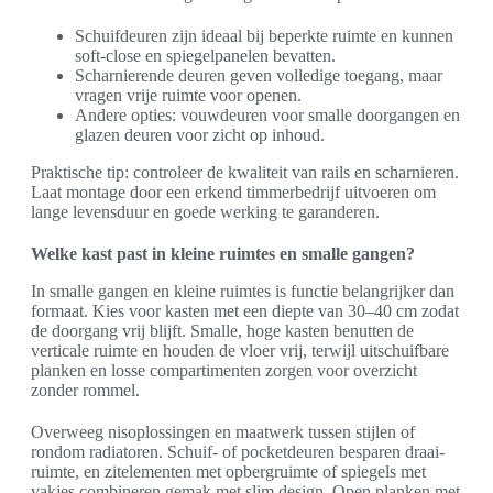
Schuifdeuren zijn ideaal bij beperkte ruimte en kunnen
soft-close en spiegelpanelen bevatten.
Scharnierende deuren geven volledige toegang, maar
vragen vrije ruimte voor openen.
Andere opties: vouwdeuren voor smalle doorgangen en
glazen deuren voor zicht op inhoud.
Praktische tip: controleer de kwaliteit van rails en scharnieren.
Laat montage door een erkend timmerbedrijf uitvoeren om
lange levensduur en goede werking te garanderen.
Welke kast past in kleine ruimtes en smalle gangen?
In smalle gangen en kleine ruimtes is functie belangrijker dan
formaat. Kies voor kasten met een diepte van 30–40 cm zodat
de doorgang vrij blijft. Smalle, hoge kasten benutten de
verticale ruimte en houden de vloer vrij, terwijl uitschuifbare
planken en losse compartimenten zorgen voor overzicht
zonder rommel.
Overweeg nisoplossingen en maatwerk tussen stijlen of
rondom radiatoren. Schuif- of pocketdeuren besparen draai-
ruimte, en zitelementen met opbergruimte of spiegels met
vakjes combineren gemak met slim design. Open planken met