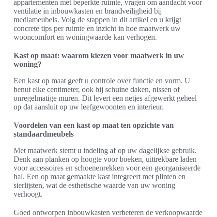
appartementen met beperkte ruimte, vragen om aandacht voor
ventilatie in inbouwkasten en brandveiligheid bij
mediameubels. Volg de stappen in dit artikel en u krijgt
concrete tips per ruimte en inzicht in hoe maatwerk uw
wooncomfort en woningwaarde kan verhogen.
Kast op maat: waarom kiezen voor maatwerk in uw
woning?
Een kast op maat geeft u controle over functie en vorm. U
benut elke centimeter, ook bij schuine daken, nissen of
onregelmatige muren. Dit levert een netjes afgewerkt geheel
op dat aansluit op uw leefgewoonten en interieur.
Voordelen van een kast op maat ten opzichte van
standaardmeubels
Met maatwerk stemt u indeling af op uw dagelijkse gebruik.
Denk aan planken op hoogte voor boeken, uittrekbare laden
voor accessoires en schoenenrekken voor een georganiseerde
hal. Een op maat gemaakte kast integreert met plinten en
sierlijsten, wat de esthetische waarde van uw woning
verhoogt.
Goed ontworpen inbouwkasten verbeteren de verkoopwaarde