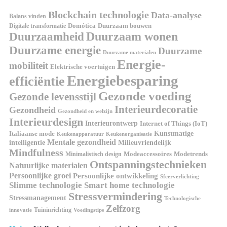
Blockchain technologie
Data-analyse
Balans vinden
Digitale transformatie
Domótica
Duurzaam bouwen
Duurzaam wonen
Duurzaamheid
Duurzame energie
Duurzame
Duurzame materialen
Energie-
mobiliteit
Elektrische voertuigen
Energiebesparing
efficiëntie
Gezonde voeding
Gezonde levensstijl
Interieurdecoratie
Gezondheid
Gezondheid en welzijn
Interieurdesign
Interieurontwerp
Internet of Things (IoT)
Italiaanse mode
Kunstmatige
Keukenapparatuur
Keukenorganisatie
Mentale gezondheid
intelligentie
Milieuvriendelijk
Mindfulness
Modeaccessoires
Modetrends
Minimalistisch design
Ontspanningstechnieken
Natuurlijke materialen
Persoonlijke groei
Persoonlijke ontwikkeling
Sfeerverlichting
Slimme technologie
Smart home technologie
Stressvermindering
Stressmanagement
Technologische
Zelfzorg
Tuininrichting
innovatie
Voedingstips