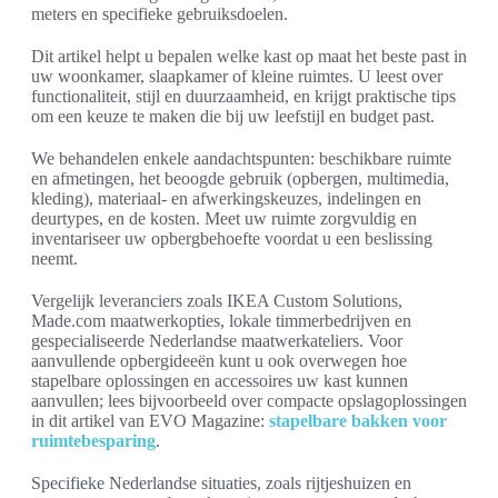
meters en specifieke gebruiksdoelen.
Dit artikel helpt u bepalen welke kast op maat het beste past in
uw woonkamer, slaapkamer of kleine ruimtes. U leest over
functionaliteit, stijl en duurzaamheid, en krijgt praktische tips
om een keuze te maken die bij uw leefstijl en budget past.
We behandelen enkele aandachtspunten: beschikbare ruimte
en afmetingen, het beoogde gebruik (opbergen, multimedia,
kleding), materiaal- en afwerkingskeuzes, indelingen en
deurtypes, en de kosten. Meet uw ruimte zorgvuldig en
inventariseer uw opbergbehoefte voordat u een beslissing
neemt.
Vergelijk leveranciers zoals IKEA Custom Solutions,
Made.com maatwerkopties, lokale timmerbedrijven en
gespecialiseerde Nederlandse maatwerkateliers. Voor
aanvullende opbergideeën kunt u ook overwegen hoe
stapelbare oplossingen en accessoires uw kast kunnen
aanvullen; lees bijvoorbeeld over compacte opslagoplossingen
in dit artikel van EVO Magazine:
stapelbare bakken voor
ruimtebesparing
.
Specifieke Nederlandse situaties, zoals rijtjeshuizen en