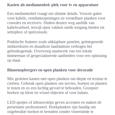
Kasten als mediameubel: plek voor tv en apparatuur
Een mediameubel vraagt om slimme details. Voorzie gaten
voor kabels, ventilatieopeningen en verstelbare planken voor
consoles en receivers. Sluiten deuren weg aanblik van
kabelwarboel, terwijl open vakken snelle toegang bieden tot
settopbox of spelconsole.
Praktische features zoals uitklapbare panelen, geïntegreerde
stekkerdozen en draadloze laadstations verhogen het
gebruiksgemak. Overweeg maatwerk van een lokale
timmerman of gespecialiseerde aanbieders voor een oplossing
op maat.
Binnenopbergers en open planken voor decoratie
Mix gesloten kasten met open planken om diepte en textuur te
creëren. Gebruik open planken om servies, boeken en planten
te tonen en zo een luchtig gevoel te behouden. Groepeer
boeken op kleur en wissel objecten af voor balans.
LED-spotjes of inbouwstrips geven accenten en maken de
presentatie professioneel. Hoekplanken zijn handig om
ongebruikte hoeken te benutten zonder vloerruimte te