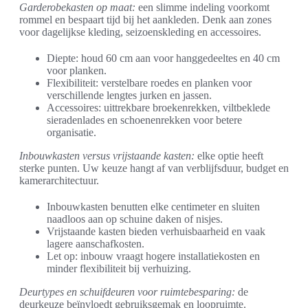
Garderobekasten op maat:
een slimme indeling voorkomt
rommel en bespaart tijd bij het aankleden. Denk aan zones
voor dagelijkse kleding, seizoenskleding en accessoires.
Diepte: houd 60 cm aan voor hanggedeeltes en 40 cm
voor planken.
Flexibiliteit: verstelbare roedes en planken voor
verschillende lengtes jurken en jassen.
Accessoires: uittrekbare broekenrekken, viltbeklede
sieradenlades en schoenenrekken voor betere
organisatie.
Inbouwkasten versus vrijstaande kasten:
elke optie heeft
sterke punten. Uw keuze hangt af van verblijfsduur, budget en
kamerarchitectuur.
Inbouwkasten benutten elke centimeter en sluiten
naadloos aan op schuine daken of nisjes.
Vrijstaande kasten bieden verhuisbaarheid en vaak
lagere aanschafkosten.
Let op: inbouw vraagt hogere installatiekosten en
minder flexibiliteit bij verhuizing.
Deurtypes en schuifdeuren voor ruimtebesparing:
de
deurkeuze beïnvloedt gebruiksgemak en loopruimte.