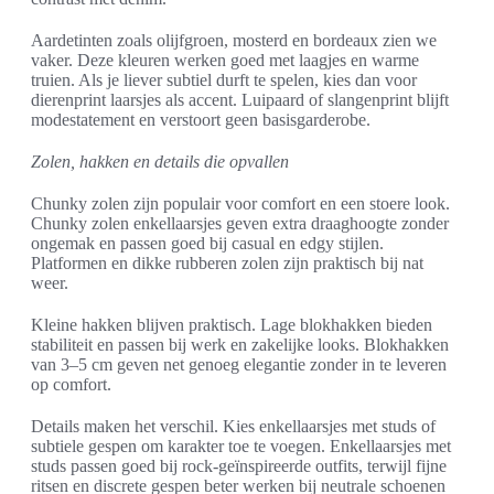
Aardetinten zoals olijfgroen, mosterd en bordeaux zien we
vaker. Deze kleuren werken goed met laagjes en warme
truien. Als je liever subtiel durft te spelen, kies dan voor
dierenprint laarsjes als accent. Luipaard of slangenprint blijft
modestatement en verstoort geen basisgarderobe.
Zolen, hakken en details die opvallen
Chunky zolen zijn populair voor comfort en een stoere look.
Chunky zolen enkellaarsjes geven extra draaghoogte zonder
ongemak en passen goed bij casual en edgy stijlen.
Platformen en dikke rubberen zolen zijn praktisch bij nat
weer.
Kleine hakken blijven praktisch. Lage blokhakken bieden
stabiliteit en passen bij werk en zakelijke looks. Blokhakken
van 3–5 cm geven net genoeg elegantie zonder in te leveren
op comfort.
Details maken het verschil. Kies enkellaarsjes met studs of
subtiele gespen om karakter toe te voegen. Enkellaarsjes met
studs passen goed bij rock-geïnspireerde outfits, terwijl fijne
ritsen en discrete gespen beter werken bij neutrale schoenen