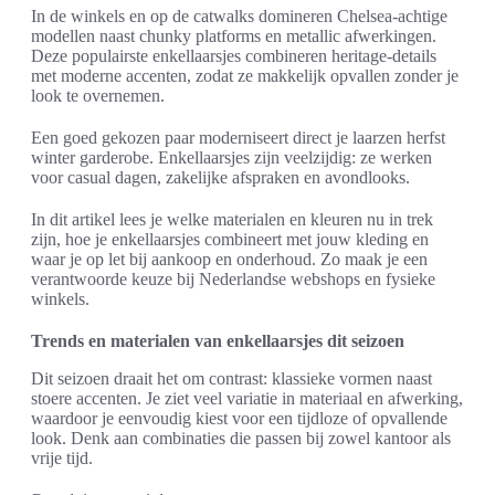
In de winkels en op de catwalks domineren Chelsea-achtige
modellen naast chunky platforms en metallic afwerkingen.
Deze populairste enkellaarsjes combineren heritage-details
met moderne accenten, zodat ze makkelijk opvallen zonder je
look te overnemen.
Een goed gekozen paar moderniseert direct je laarzen herfst
winter garderobe. Enkellaarsjes zijn veelzijdig: ze werken
voor casual dagen, zakelijke afspraken en avondlooks.
In dit artikel lees je welke materialen en kleuren nu in trek
zijn, hoe je enkellaarsjes combineert met jouw kleding en
waar je op let bij aankoop en onderhoud. Zo maak je een
verantwoorde keuze bij Nederlandse webshops en fysieke
winkels.
Trends en materialen van enkellaarsjes dit seizoen
Dit seizoen draait het om contrast: klassieke vormen naast
stoere accenten. Je ziet veel variatie in materiaal en afwerking,
waardoor je eenvoudig kiest voor een tijdloze of opvallende
look. Denk aan combinaties die passen bij zowel kantoor als
vrije tijd.