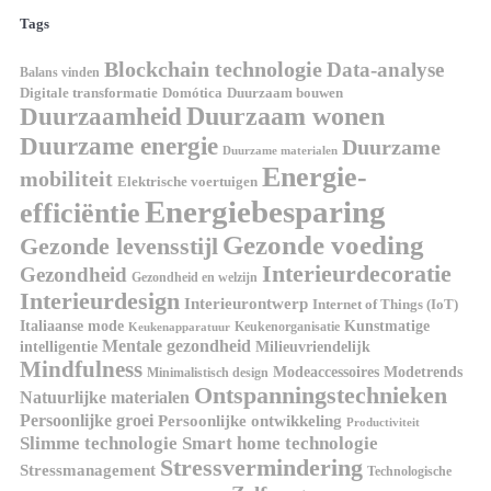
Tags
Blockchain technologie
Data-analyse
Balans vinden
Domótica
Duurzaam bouwen
Digitale transformatie
Duurzaamheid
Duurzaam wonen
Duurzame energie
Duurzame
Duurzame materialen
Energie-
mobiliteit
Elektrische voertuigen
Energiebesparing
efficiëntie
Gezonde voeding
Gezonde levensstijl
Interieurdecoratie
Gezondheid
Gezondheid en welzijn
Interieurdesign
Interieurontwerp
Internet of Things (IoT)
Kunstmatige
Italiaanse mode
Keukenorganisatie
Keukenapparatuur
Mentale gezondheid
intelligentie
Milieuvriendelijk
Mindfulness
Modeaccessoires
Modetrends
Minimalistisch design
Ontspanningstechnieken
Natuurlijke materialen
Persoonlijke groei
Persoonlijke ontwikkeling
Productiviteit
Slimme technologie
Smart home technologie
Stressvermindering
Stressmanagement
Technologische