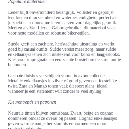
Populaire materialen
Leder blijft onverminderd belangrijk. Volleder en gepolijst
leer bieden duurzaamheid en waterbestendigheid, perfect als
je zoekt naar duurzame leren laarzen voor dagelijks gebruik.
Merken als Van Lier en Gabor gebruiken dit materiaal vaak
voor nette modellen en robuuste biker-stijlen.
Suède geeft een zachtere, herfstachtige uitstraling en werkt
goed bij casual outfits. Suède vereist meer zorg, maar suède
enkellaarsjes lenen zich uitstekend voor boho en laagjeslooks.
Kies voor impregnatie en een zachte borstel om de structuur te
behouden.
Gecoate finishes verschijnen vooral in avondcollecties.
Metallic enkellaarsjes in zilver of goud geven een feestelijke
twist. Zara en Mango tonen vaak dit soort glans, ideaal
wanneer je een statement wilt zonder te veel styling.
Kleurentrends en patronen
Neutrale tinten blijven onmisbaar. Zwart, beige en cognac
domineren omdat ze overal bij passen. Cognac enkellaarsjes
geven warmte aan je herfstoutfits en vormen een mooi
contrast met denim.