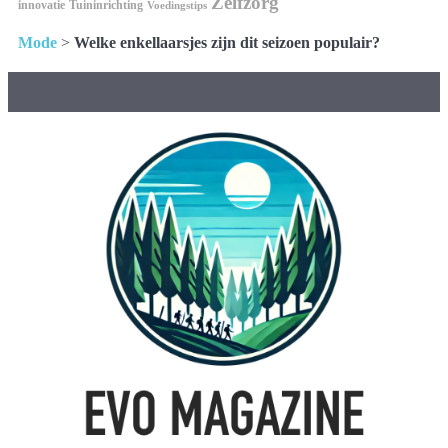
Zelfzorg
innovatie
Tuininrichting
Voedingstips
Mode
>
Welke enkellaarsjes zijn dit seizoen populair?