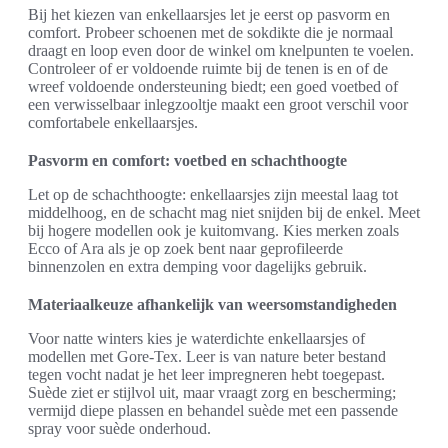
Bij het kiezen van enkellaarsjes let je eerst op pasvorm en
comfort. Probeer schoenen met de sokdikte die je normaal
draagt en loop even door de winkel om knelpunten te voelen.
Controleer of er voldoende ruimte bij de tenen is en of de
wreef voldoende ondersteuning biedt; een goed voetbed of
een verwisselbaar inlegzooltje maakt een groot verschil voor
comfortabele enkellaarsjes.
Pasvorm en comfort: voetbed en schachthoogte
Let op de schachthoogte: enkellaarsjes zijn meestal laag tot
middelhoog, en de schacht mag niet snijden bij de enkel. Meet
bij hogere modellen ook je kuitomvang. Kies merken zoals
Ecco of Ara als je op zoek bent naar geprofileerde
binnenzolen en extra demping voor dagelijks gebruik.
Materiaalkeuze afhankelijk van weersomstandigheden
Voor natte winters kies je waterdichte enkellaarsjes of
modellen met Gore-Tex. Leer is van nature beter bestand
tegen vocht nadat je het leer impregneren hebt toegepast.
Suède ziet er stijlvol uit, maar vraagt zorg en bescherming;
vermijd diepe plassen en behandel suède met een passende
spray voor suède onderhoud.