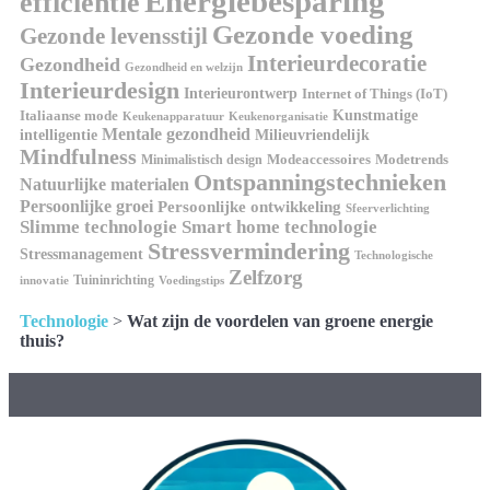
Energiebesparing
efficiëntie
Gezonde voeding
Gezonde levensstijl
Interieurdecoratie
Gezondheid
Gezondheid en welzijn
Interieurdesign
Interieurontwerp
Internet of Things (IoT)
Italiaanse mode
Kunstmatige
Keukenapparatuur
Keukenorganisatie
Mentale gezondheid
intelligentie
Milieuvriendelijk
Mindfulness
Modeaccessoires
Modetrends
Minimalistisch design
Ontspanningstechnieken
Natuurlijke materialen
Persoonlijke groei
Persoonlijke ontwikkeling
Sfeerverlichting
Slimme technologie
Smart home technologie
Stressvermindering
Stressmanagement
Technologische
Zelfzorg
Tuininrichting
innovatie
Voedingstips
Technologie
>
Wat zijn de voordelen van groene energie
thuis?