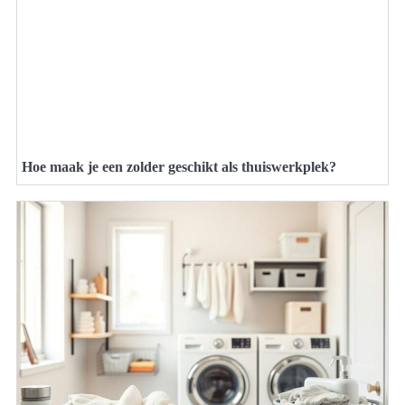
Hoe maak je een zolder geschikt als thuiswerkplek?