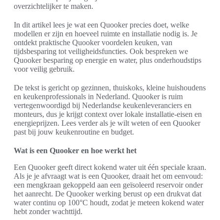
overzichtelijker te maken.
In dit artikel lees je wat een Quooker precies doet, welke
modellen er zijn en hoeveel ruimte en installatie nodig is. Je
ontdekt praktische Quooker voordelen keuken, van
tijdsbesparing tot veiligheidsfuncties. Ook bespreken we
Quooker besparing op energie en water, plus onderhoudstips
voor veilig gebruik.
De tekst is gericht op gezinnen, thuiskoks, kleine huishoudens
en keukenprofessionals in Nederland. Quooker is ruim
vertegenwoordigd bij Nederlandse keukenleveranciers en
monteurs, dus je krijgt context over lokale installatie-eisen en
energieprijzen. Lees verder als je wilt weten of een Quooker
past bij jouw keukenroutine en budget.
Wat is een Quooker en hoe werkt het
Een Quooker geeft direct kokend water uit één speciale kraan.
Als je je afvraagt wat is een Quooker, draait het om eenvoud:
een mengkraan gekoppeld aan een geïsoleerd reservoir onder
het aanrecht. De Quooker werking berust op een drukvat dat
water continu op 100°C houdt, zodat je meteen kokend water
hebt zonder wachttijd.