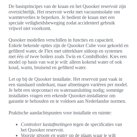
De basisprincipes van de kraan en het Quooker reservoir zijn
overzichtelijk. Het reservoir werkt met vacuumisolatie om
warmteverlies te beperken. Je bedient de kraan met een
speciale veiligheidsbeweging zodat accidenteel gebruik
vrijwel niet voorkomt.
Quooker modellen verschillen in functies en capaciteit.
Enkele bekende opties zijn de Quooker Cube voor gekoeld en
gefilterd water, de Flex met uittrekbare uitloop en systemen
met één of twee boilers zoals Twin en CombiBoiler. Kies een
model op basis van wat je wilt: alleen kokend water of ook
koud, warm, bruisend en gefilterd water.
Let op bij de Quooker installatie. Het reservoir past vaak in
een standaard onderkast, maar afmetingen variëren per model.
Je hebt een stopcontact en wateraansluiting nodig; sommige
installaties vragen een erkende Quooker-installateur om
garantie te behouden en te voldoen aan Nederlandse normen.
Praktische aandachtspunten voor installatie en ruimte:
Controleer kastafmetingen
tegen de specificaties van
het Quooker reservoir.
Voorzie stroom en water
op de plaats waar je wilt