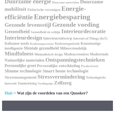
Duurzame energie
Duurzame
Duurzame materialen
Energie-
mobiliteit
Elektrische voertuigen
Energiebesparing
efficiëntie
Gezonde voeding
Gezonde levensstijl
Interieurdecoratie
Gezondheid
Gezondheid en welzijn
Interieurdesign
Interieurontwerp
Internet of Things (IoT)
Kunstmatige
Italiaanse mode
Keukenorganisatie
Keukenapparatuur
Mentale gezondheid
intelligentie
Milieuvriendelijk
Mindfulness
Modeaccessoires
Modetrends
Minimalistisch design
Ontspanningstechnieken
Natuurlijke materialen
Persoonlijke groei
Persoonlijke ontwikkeling
Productiviteit
Slimme technologie
Smart home technologie
Stressvermindering
Stressmanagement
Technologische
Zelfzorg
innovatie
Tuininrichting
Voedingstips
Huis
>
Wat zijn de voordelen van een Quooker?