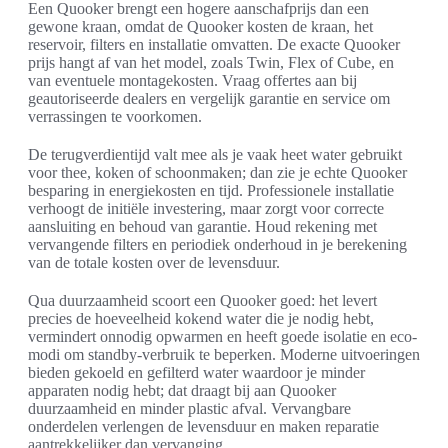
Een Quooker brengt een hogere aanschafprijs dan een
gewone kraan, omdat de Quooker kosten de kraan, het
reservoir, filters en installatie omvatten. De exacte Quooker
prijs hangt af van het model, zoals Twin, Flex of Cube, en
van eventuele montagekosten. Vraag offertes aan bij
geautoriseerde dealers en vergelijk garantie en service om
verrassingen te voorkomen.
De terugverdientijd valt mee als je vaak heet water gebruikt
voor thee, koken of schoonmaken; dan zie je echte Quooker
besparing in energiekosten en tijd. Professionele installatie
verhoogt de initiële investering, maar zorgt voor correcte
aansluiting en behoud van garantie. Houd rekening met
vervangende filters en periodiek onderhoud in je berekening
van de totale kosten over de levensduur.
Qua duurzaamheid scoort een Quooker goed: het levert
precies de hoeveelheid kokend water die je nodig hebt,
vermindert onnodig opwarmen en heeft goede isolatie en eco-
modi om standby-verbruik te beperken. Moderne uitvoeringen
bieden gekoeld en gefilterd water waardoor je minder
apparaten nodig hebt; dat draagt bij aan Quooker
duurzaamheid en minder plastic afval. Vervangbare
onderdelen verlengen de levensduur en maken reparatie
aantrekkelijker dan vervanging.