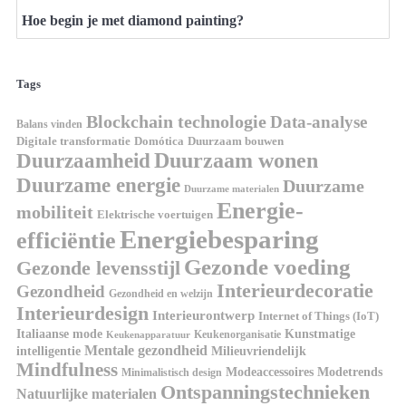
Hoe begin je met diamond painting?
Tags
Blockchain technologie
Data-analyse
Balans vinden
Domótica
Duurzaam bouwen
Digitale transformatie
Duurzaamheid
Duurzaam wonen
Duurzame energie
Duurzame
Duurzame materialen
Energie-
mobiliteit
Elektrische voertuigen
Energiebesparing
efficiëntie
Gezonde voeding
Gezonde levensstijl
Interieurdecoratie
Gezondheid
Gezondheid en welzijn
Interieurdesign
Interieurontwerp
Internet of Things (IoT)
Kunstmatige
Italiaanse mode
Keukenorganisatie
Keukenapparatuur
Mentale gezondheid
intelligentie
Milieuvriendelijk
Mindfulness
Modeaccessoires
Modetrends
Minimalistisch design
Ontspanningstechnieken
Natuurlijke materialen