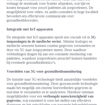
verlaagt de noodzaak voor fysieke afspraken, wat tijd en
kosten bespaart voor zowel patiënten als zorgverleners. De
mogelijkheid voor video- en audio-consulten in hoge kwaliteit
bevordert een effectievere communicatie over
gezondheidskwesties.
Integratie met IoT-apparaten
De integratie met IoT-apparaten speelt een cruciale rol in
5G
toepassingen in de medische sector
. Slimme horloges en
medische sensoren kunnen continu gegevens verzamelen en
deze via 5G naar zorgsystemen sturen. Deze naadloze
verbindingen dragen bij aan een constante monitoring van
patiënten, waardoor zorgverleners proactief kunnen handelen
bij eventuele gezondheidsrisico’s.
Voordelen van 5G voor gezondheidsmonitoring
De transitie naar 5G-technologie biedt aanzienlijke voordelen
voor gezondheidsmonitoring. Deze geavanceerde technologie
maakt het mogelijk om enorme hoeveelheden gegevens in
real-time te verzamelen en te analyseren. Hierdoor ontstaan
mogelijkheden voor een
verhoogde nauwkeurigheid van
gegevens
, wat essentieel is voor het stellen van effectieve
diagnoses en het ontwikkelen van passende behandelplannen.