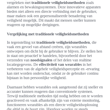
vergeleken met
traditionele veiligheidsmethoden
zoals
alarmen en bewakingssystemen. Deze innovatieve apparaten
bieden niet alleen een directe verbinding met de gebruiker,
maar maken ook een gepersonaliseerde benadering van
veiligheid mogelijk. Dit maakt dat mensen sneller kunnen
reageren op mogelijke dreigingen.
Vergelijking met traditionele veiligheidsmethoden
In tegenstelling tot
traditionele veiligheidsmethoden
, die
vaak een gevoel van afstand creëren, zijn wearables
ontworpen om dicht bij de gebruiker te blijven. Ze stellen hen
in staat om proactief te handelen, bijvoorbeeld door het
verzenden van
noodsignalen
of het delen van realtime
locatiegegevens. De
effectiviteit van wearables
in het
verbeteren van de algehele veiligheidsperceptie en -ervaring
kan niet worden onderschat, omdat ze de gebruiker continu
bijstaan in hun persoonlijke veiligheid.
Daarnaast hebben wearables ook aangetoond dat zij sneller en
accurater kunnen reageren dan conventionele systemen.
Terwijl traditionele methoden tijd nodig hebben om te worden
geactiveerd en vaak afhankelijk zijn van externe monitoring,
functioneren wearables als een directe veiligheidsoplossing
die altijd in de buurt zijn. Hierdoor worden ze steeds