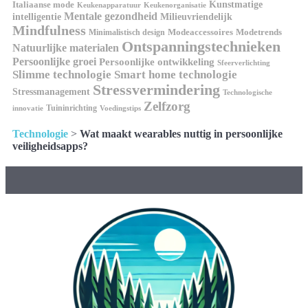
Italiaanse mode
Kunstmatige
Keukenapparatuur
Keukenorganisatie
Mentale gezondheid
intelligentie
Milieuvriendelijk
Mindfulness
Modeaccessoires
Modetrends
Minimalistisch design
Ontspanningstechnieken
Natuurlijke materialen
Persoonlijke groei
Persoonlijke ontwikkeling
Sfeerverlichting
Slimme technologie
Smart home technologie
Stressvermindering
Stressmanagement
Technologische
Zelfzorg
Tuininrichting
innovatie
Voedingstips
Technologie
>
Wat maakt wearables nuttig in persoonlijke
veiligheidsapps?