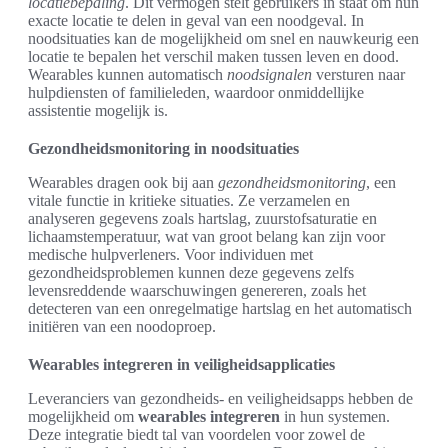
locatiebepaling
. Dit vermogen stelt gebruikers in staat om hun
exacte locatie te delen in geval van een noodgeval. In
noodsituaties kan de mogelijkheid om snel en nauwkeurig een
locatie te bepalen het verschil maken tussen leven en dood.
Wearables kunnen automatisch
noodsignalen
versturen naar
hulpdiensten of familieleden, waardoor onmiddellijke
assistentie mogelijk is.
Gezondheidsmonitoring in noodsituaties
Wearables dragen ook bij aan
gezondheidsmonitoring
, een
vitale functie in kritieke situaties. Ze verzamelen en
analyseren gegevens zoals hartslag, zuurstofsaturatie en
lichaamstemperatuur, wat van groot belang kan zijn voor
medische hulpverleners. Voor individuen met
gezondheidsproblemen kunnen deze gegevens zelfs
levensreddende waarschuwingen genereren, zoals het
detecteren van een onregelmatige hartslag en het automatisch
initiëren van een noodoproep.
Wearables integreren in veiligheidsapplicaties
Leveranciers van gezondheids- en veiligheidsapps hebben de
mogelijkheid om
wearables integreren
in hun systemen.
Deze integratie biedt tal van voordelen voor zowel de