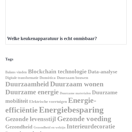
Welke keukenapparatuur is echt onmisbaar?
Tags
Blockchain technologie
Data-analyse
Balans vinden
Digitale transformatie
Domótica
Duurzaam bouwen
Duurzaam wonen
Duurzaamheid
Duurzame energie
Duurzame
Duurzame materialen
Energie-
mobiliteit
Elektrische voertuigen
Energiebesparing
efficiëntie
Gezonde voeding
Gezonde levensstijl
Interieurdecoratie
Gezondheid
Gezondheid en welzijn