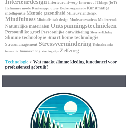
Interieurdesign
Interieurontwerp
Internet of Things (IoT)
Italiaanse mode
Kunstmatige
Keukenapparatuur
Keukenorganisatie
Mentale gezondheid
intelligentie
Milieuvriendelijk
Mindfulness
Modeaccessoires
Modetrends
Minimalistisch design
Ontspanningstechnieken
Natuurlijke materialen
Persoonlijke groei
Persoonlijke ontwikkeling
Sfeerverlichting
Slimme technologie
Smart home technologie
Stressvermindering
Stressmanagement
Technologische
Zelfzorg
Tuininrichting
innovatie
Voedingstips
Technologie
>
Wat maakt slimme kleding functioneel voor
professioneel gebruik?