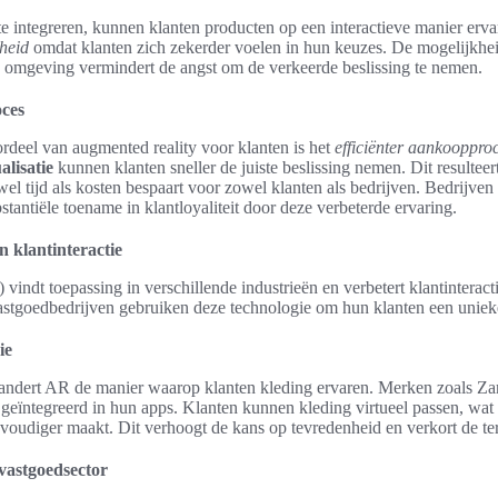
e integreren, kunnen klanten producten op een interactieve manier ervare
heid
omdat klanten zich zekerder voelen in hun keuzes. De mogelijkhe
n omgeving vermindert de angst om de verkeerde beslissing te nemen.
oces
rdeel van augmented reality voor klanten is het
efficiënter aankooppro
alisatie
kunnen klanten sneller de juiste beslissing nemen. Dit resulteer
el tijd als kosten bespaart voor zowel klanten als bedrijven. Bedrijve
tantiële toename in klantloyaliteit door deze verbeterde ervaring.
 klantinteractie
indt toepassing in verschillende industrieën en verbetert klantinterac
astgoedbedrijven gebruiken deze technologie om hun klanten een unieke
ie
randert AR de manier waarop klanten kleding ervaren. Merken zoals Z
 geïntegreerd in hun apps. Klanten kunnen kleding virtueel passen, wa
oudiger maakt. Dit verhoogt de kans op tevredenheid en verkort de ter
vastgoedsector