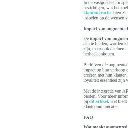
In de vastgoedsector spe
bezichtigen, wat het zo
klantinteractie
laten zie
inspelen op de wensen v
Impact van augmented 
De
impact van augment
aan te bieden, worden kl
zijn, maar ook deelnemer
herhaalaankopen.
Bedrijven die augmented
impact op hun verkoop e
creëren met hun klanten
loyaliteit essentieel zijn
Met de integratie van AR
bieden. Voor meer inform
bij
dit artikel
. Het bied
klantcommunicatie.
FAQ
Wat maakt augmented r