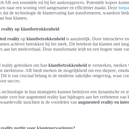
elt AR een essentiële rol bij het aankoopproces. Potentiële kopers kunn
eken naar een woning veel aangenamer en efficiënter maakt. Deze
toepa
n dat de technologie de klantervaring kan transformeren, waardoor bed
an hun klanten.
reality op klantbetrokkenheid
ed reality
op
klantbetrokkenheid
is aanzienlijk. Door interactieve 
anten actiever betrokken bij het merk. Dit betekent dat klanten niet la
s aan het merkverhaal. Deze transformatie leidt tot een hogere mate va
 reality gebruiken om hun
klantbetrokkenheid
te versterken, merken 
n merktrouw. AR biedt merken de mogelijkheid om een diepere, emotio
. Dit is van cruciaal belang in de moderne zakelijke omgeving, waar 
 voor succes.
-technologie in hun strategieën kunnen bedrijven een dynamische en in
atie over hoe augmented reality kan bijdragen aan het verbeteren van k
t waardevolle inzichten in de voordelen van
augmented reality en inter
eality nuttig voor klantenervaringen?