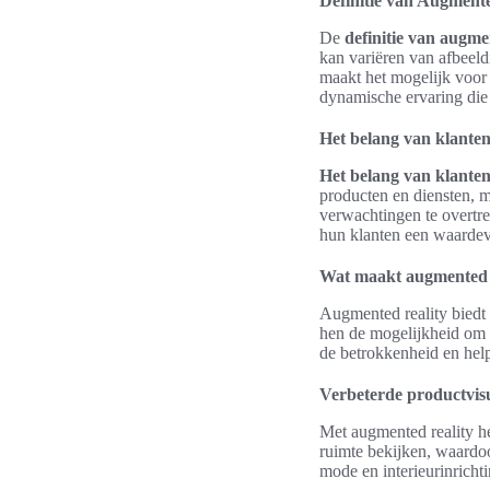
Definitie van Augment
De
definitie van augme
kan variëren van afbeeld
maakt het mogelijk voor 
dynamische ervaring die
Het belang van klante
Het belang van klante
producten en diensten, m
verwachtingen te overtre
hun klanten een waardevo
Wat maakt augmented r
Augmented reality biedt
hen de mogelijkheid om p
de betrokkenheid en hel
Verbeterde productvisu
Met augmented reality h
ruimte bekijken, waardoo
mode en interieurinrichti