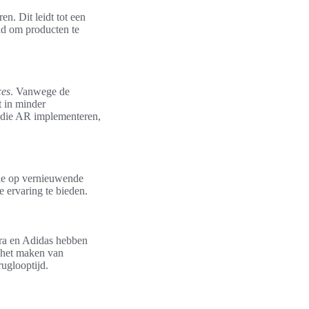
n. Dit leidt tot een
id om producten te
ces
. Vanwege de
t in minder
n die AR implementeren,
tie op vernieuwende
 ervaring te bieden.
ara en Adidas hebben
t het maken van
uglooptijd.