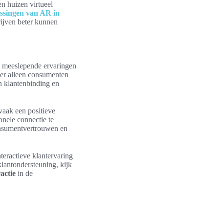
en huizen virtueel
ssingen van AR in
rijven beter kunnen
en meeslepende ervaringen
nger alleen consumenten
n klantenbinding en
vaak een positieve
nele connectie te
consumentvertrouwen en
teractieve klantervaring
lantondersteuning, kijk
actie
in de