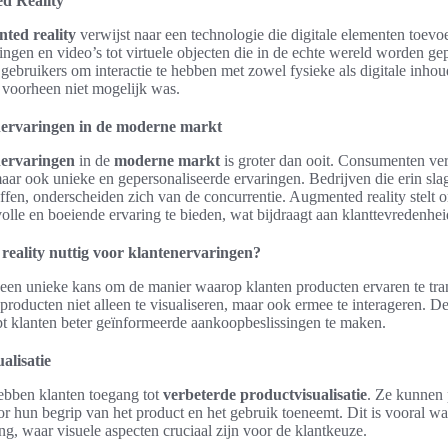
ed Reality
nted reality
verwijst naar een technologie die digitale elementen toevoeg
ingen en video’s tot virtuele objecten die in de echte wereld worden ge
gebruikers om interactie te hebben met zowel fysieke als digitale inhou
 voorheen niet mogelijk was.
nervaringen in de moderne markt
nervaringen
in de
moderne markt
is groter dan ooit. Consumenten ver
aar ook unieke en gepersonaliseerde ervaringen. Bedrijven die erin sl
ffen, onderscheiden zich van de concurrentie. Augmented reality stelt or
lle en boeiende ervaring te bieden, wat bijdraagt aan klanttevredenheid
eality nuttig voor klantenervaringen?
 een unieke kans om de manier waarop klanten producten ervaren te tra
roducten niet alleen te visualiseren, maar ook ermee te interageren. 
pt klanten beter geïnformeerde aankoopbeslissingen te maken.
alisatie
ebben klanten toegang tot
verbeterde productvisualisatie
. Ze kunnen 
r hun begrip van het product en het gebruik toeneemt. Dit is vooral wa
ng, waar visuele aspecten cruciaal zijn voor de klantkeuze.