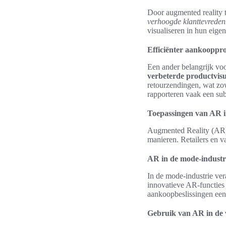
Door augmented reality t
verhoogde klanttevreden
visualiseren in hun eige
Efficiënter aankooppr
Een ander belangrijk voo
verbeterde productvisu
retourzendingen, wat zow
rapporteren vaak een subs
Toepassingen van AR in
Augmented Reality (AR) v
manieren. Retailers en v
AR in de mode-industr
In de mode-industrie ve
innovatieve AR-functies
aankoopbeslissingen eenv
Gebruik van AR in de 