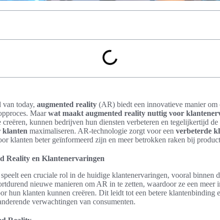
d van today,
augmented reality
(AR) biedt een innovatieve manier om
oopproces. Maar
wat maakt augmented reality nuttig voor klantener
e creëren, kunnen bedrijven hun diensten verbeteren en tegelijkertijd de
 klanten
maximaliseren. AR-technologie zorgt voor een
verbeterde k
oor klanten beter geïnformeerd zijn en meer betrokken raken bij produc
d Reality en Klantenervaringen
peelt een cruciale rol in de huidige klantenervaringen, vooral binnen 
rtdurend nieuwe manieren om AR in te zetten, waardoor ze een meer in
r hun klanten kunnen creëren. Dit leidt tot een betere klantenbinding e
randerende verwachtingen van consumenten.