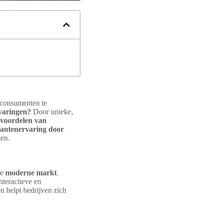
 consumenten te
varingen?
Door unieke,
voordelen van
lantenervaring door
ten.
de
moderne markt
.
teractieve en
n helpt bedrijven zich