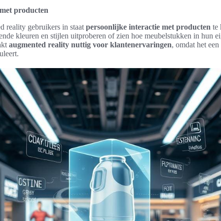
e met producten
 reality gebruikers in staat
persoonlijke interactie met producten
te 
llende kleuren en stijlen uitproberen of zien hoe meubelstukken in hun 
akt
augmented reality nuttig voor klantenervaringen
, omdat het een 
uleert.