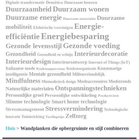
Domótica
Duurzaam bouwen
Digitale transformatie
Duurzaamheid
Duurzaam wonen
Duurzame energie
Duurzame
Duurzame materialen
Energie-
mobiliteit
Elektrische voertuigen
Energiebesparing
efficiëntie
Gezonde voeding
Gezonde levensstijl
Interieurdecoratie
Gezondheid
Gezondheid en welzijn
Interieurdesign
Interieurontwerp
Internet of Things (IoT)
Kunstmatige
Italiaanse mode
Keukenorganisatie
Keukenapparatuur
Mentale gezondheid
intelligentie
Milieuvriendelijk
Mindfulness
Modeaccessoires
Modetrends
Minimalistisch design
Ontspanningstechnieken
Natuurlijke materialen
Persoonlijke groei
Persoonlijke ontwikkeling
Productiviteit
Slimme technologie
Smart home technologie
Stressvermindering
Stressmanagement
Technologische
Zelfzorg
innovatie
Tuininrichting
Voedingstips
Huis
>
Wandplanken die opbergruimte en stijl combineren