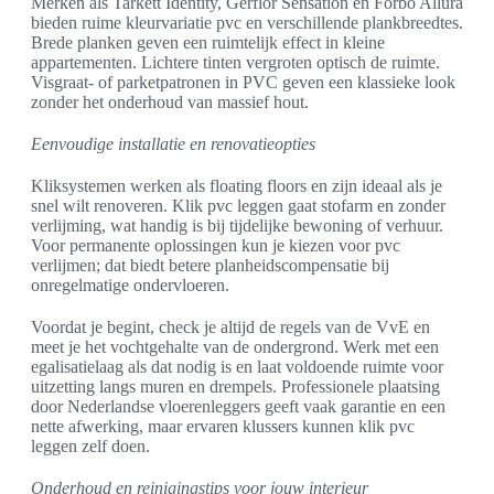
Merken als Tarkett Identity, Gerflor Sensation en Forbo Allura
bieden ruime kleurvariatie pvc en verschillende plankbreedtes.
Brede planken geven een ruimtelijk effect in kleine
appartementen. Lichtere tinten vergroten optisch de ruimte.
Visgraat- of parketpatronen in PVC geven een klassieke look
zonder het onderhoud van massief hout.
Eenvoudige installatie en renovatieopties
Kliksystemen werken als floating floors en zijn ideaal als je
snel wilt renoveren. Klik pvc leggen gaat stofarm en zonder
verlijming, wat handig is bij tijdelijke bewoning of verhuur.
Voor permanente oplossingen kun je kiezen voor pvc
verlijmen; dat biedt betere planheidscompensatie bij
onregelmatige ondervloeren.
Voordat je begint, check je altijd de regels van de VvE en
meet je het vochtgehalte van de ondergrond. Werk met een
egalisatielaag als dat nodig is en laat voldoende ruimte voor
uitzetting langs muren en drempels. Professionele plaatsing
door Nederlandse vloerenleggers geeft vaak garantie en een
nette afwerking, maar ervaren klussers kunnen klik pvc
leggen zelf doen.
Onderhoud en reinigingstips voor jouw interieur