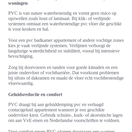
woningen
PVC is van nature waterbestendig en vormt geen risico op
opzwellen zoals hout of laminaat. Bij klik- of verlijmde
systemen ontstaat een waterbestendige pvc vloer die geschikt
is voor keuken en hal.
Voor een pvc badkamer appartement of andere vochtige zones
kies je vaak verlijmde systemen. Verlijmen verhoogt de
langdurige waterdichtheid en stabiliteit, vooral bij intensieve
bevochtiging.
Zorg bij doorvoeren en randen voor goede kitnaden en een
juiste ondervloer of vochtbarrière. Dat voorkomt problemen
bij sifons of dakramen en maakt de vloer echt vochtbestendige
vloerwaardig.
Geluidsreductie en comfort
PVC draagt bij aan geluiddemping pvc en verlaagd
contactgeluid appartement wanneer je een geschikte
ondervloer kiest. Gebruik schuim-, kurk- of akoestische lagen
om aan VvE-eisen en Nederlandse voorschriften te voldoen.
Voor comfort geven PVC-vloeren doorgaans een warmer