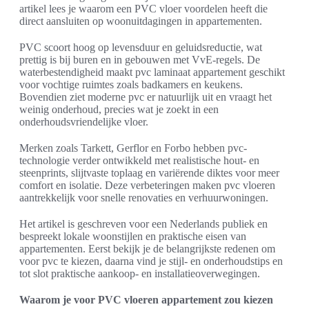
artikel lees je waarom een PVC vloer voordelen heeft die
direct aansluiten op woonuitdagingen in appartementen.
PVC scoort hoog op levensduur en geluidsreductie, wat
prettig is bij buren en in gebouwen met VvE-regels. De
waterbestendigheid maakt pvc laminaat appartement geschikt
voor vochtige ruimtes zoals badkamers en keukens.
Bovendien ziet moderne pvc er natuurlijk uit en vraagt het
weinig onderhoud, precies wat je zoekt in een
onderhoudsvriendelijke vloer.
Merken zoals Tarkett, Gerflor en Forbo hebben pvc-
technologie verder ontwikkeld met realistische hout- en
steenprints, slijtvaste toplaag en variërende diktes voor meer
comfort en isolatie. Deze verbeteringen maken pvc vloeren
aantrekkelijk voor snelle renovaties en verhuurwoningen.
Het artikel is geschreven voor een Nederlands publiek en
bespreekt lokale woonstijlen en praktische eisen van
appartementen. Eerst bekijk je de belangrijkste redenen om
voor pvc te kiezen, daarna vind je stijl- en onderhoudstips en
tot slot praktische aankoop- en installatieoverwegingen.
Waarom je voor PVC vloeren appartement zou kiezen