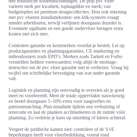
met realistische kosteninschattingen. De prijs pvc vloer
varieert sterk per kwaliteit, toplaagdikte en merk; van
budgetopties tot premium designcollecties. Hou ook rekening
met pvc vloeren installatiekosten: een klik-systeem vraagt
minder arbeidsuren, terwijl verlijmen doorgaans duurder is.
Eventuele egalisatie en een goede ondervloer brengen extra
kosten met zich mee.
Controleer garantie en keurmerken voordat je bestelt. Let op
productgaranties en plaatsingsgaranties, CE-markering en
milieudossiers zoals EPD’s. Merken zoals Tarkett en Forbo
vermelden heldere voorwaarden; volg altijd de montage-
instructies om de pvc vloer garantie niet te verliezen. Vraag bij
twijfel om schriftelijke bevestiging van wat onder garantie
valt.
Logistiek en planning zijn eenvoudig te overzien als je goed
meet en voorbereidt. Meet de totale oppervlakte nauwkeurig
en bestel doorgaans 5–10% extra voor zaagverlies en
patroonmatching. Plan installatie tijdens een verhuizing of
renovatie en laat de planken acclimatiseren in de ruimte vóór
plaatsing. Zo verklein je kans op uitzetting of kieren achteraf.
Vergeet de juridische kanten niet: controleer of de VvE
beperkingen heeft voor vloerbedekking, vooral rond