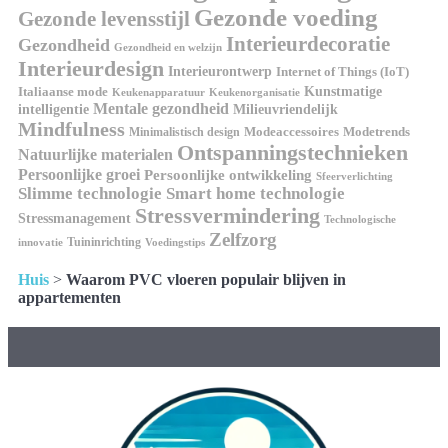
Gezonde voeding
Gezonde levensstijl
Interieurdecoratie
Gezondheid
Gezondheid en welzijn
Interieurdesign
Interieurontwerp
Internet of Things (IoT)
Italiaanse mode
Kunstmatige
Keukenapparatuur
Keukenorganisatie
Mentale gezondheid
intelligentie
Milieuvriendelijk
Mindfulness
Modeaccessoires
Modetrends
Minimalistisch design
Ontspanningstechnieken
Natuurlijke materialen
Persoonlijke groei
Persoonlijke ontwikkeling
Sfeerverlichting
Slimme technologie
Smart home technologie
Stressvermindering
Stressmanagement
Technologische
Zelfzorg
Tuininrichting
innovatie
Voedingstips
Huis
>
Waarom PVC vloeren populair blijven in
appartementen