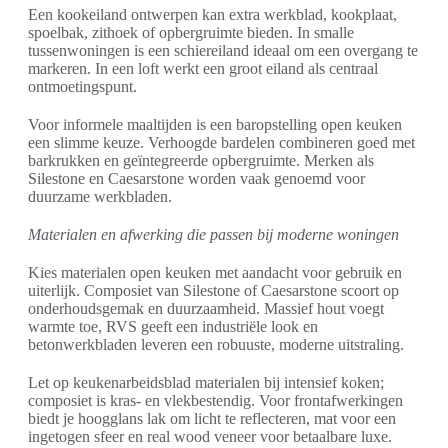
Een kookeiland ontwerpen kan extra werkblad, kookplaat,
spoelbak, zithoek of opbergruimte bieden. In smalle
tussenwoningen is een schiereiland ideaal om een overgang te
markeren. In een loft werkt een groot eiland als centraal
ontmoetingspunt.
Voor informele maaltijden is een baropstelling open keuken
een slimme keuze. Verhoogde bardelen combineren goed met
barkrukken en geïntegreerde opbergruimte. Merken als
Silestone en Caesarstone worden vaak genoemd voor
duurzame werkbladen.
Materialen en afwerking die passen bij moderne woningen
Kies materialen open keuken met aandacht voor gebruik en
uiterlijk. Composiet van Silestone of Caesarstone scoort op
onderhoudsgemak en duurzaamheid. Massief hout voegt
warmte toe, RVS geeft een industriële look en
betonwerkbladen leveren een robuuste, moderne uitstraling.
Let op keukenarbeidsblad materialen bij intensief koken;
composiet is kras- en vlekbestendig. Voor frontafwerkingen
biedt je hoogglans lak om licht te reflecteren, mat voor een
ingetogen sfeer en real wood veneer voor betaalbare luxe.