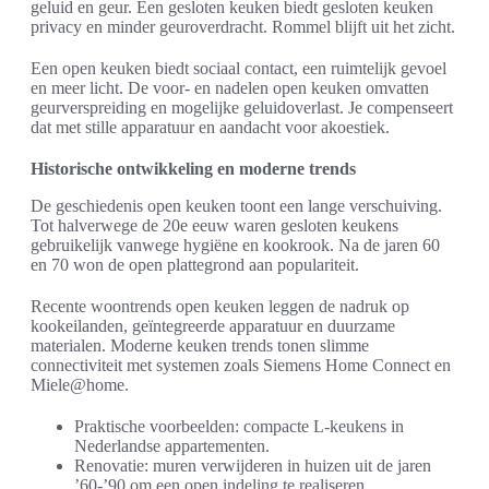
geluid en geur. Een gesloten keuken biedt gesloten keuken
privacy en minder geuroverdracht. Rommel blijft uit het zicht.
Een open keuken biedt sociaal contact, een ruimtelijk gevoel
en meer licht. De voor- en nadelen open keuken omvatten
geurverspreiding en mogelijke geluidoverlast. Je compenseert
dat met stille apparatuur en aandacht voor akoestiek.
Historische ontwikkeling en moderne trends
De geschiedenis open keuken toont een lange verschuiving.
Tot halverwege de 20e eeuw waren gesloten keukens
gebruikelijk vanwege hygiëne en kookrook. Na de jaren 60
en 70 won de open plattegrond aan populariteit.
Recente woontrends open keuken leggen de nadruk op
kookeilanden, geïntegreerde apparatuur en duurzame
materialen. Moderne keuken trends tonen slimme
connectiviteit met systemen zoals Siemens Home Connect en
Miele@home.
Praktische voorbeelden: compacte L-keukens in
Nederlandse appartementen.
Renovatie: muren verwijderen in huizen uit de jaren
’60-’90 om een open indeling te realiseren.