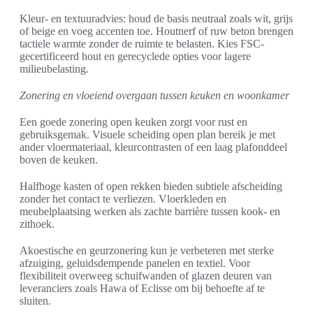
Kleur- en textuuradvies: houd de basis neutraal zoals wit, grijs
of beige en voeg accenten toe. Houtnerf of ruw beton brengen
tactiele warmte zonder de ruimte te belasten. Kies FSC-
gecertificeerd hout en gerecyclede opties voor lagere
milieubelasting.
Zonering en vloeiend overgaan tussen keuken en woonkamer
Een goede zonering open keuken zorgt voor rust en
gebruiksgemak. Visuele scheiding open plan bereik je met
ander vloermateriaal, kleurcontrasten of een laag plafonddeel
boven de keuken.
Halfhoge kasten of open rekken bieden subtiele afscheiding
zonder het contact te verliezen. Vloerkleden en
meubelplaatsing werken als zachte barrière tussen kook- en
zithoek.
Akoestische en geurzonering kun je verbeteren met sterke
afzuiging, geluidsdempende panelen en textiel. Voor
flexibiliteit overweeg schuifwanden of glazen deuren van
leveranciers zoals Hawa of Eclisse om bij behoefte af te
sluiten.