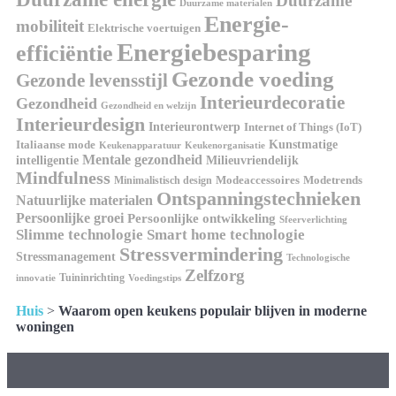
Duurzame
Duurzame materialen
Energie-
mobiliteit
Elektrische voertuigen
Energiebesparing
efficiëntie
Gezonde voeding
Gezonde levensstijl
Interieurdecoratie
Gezondheid
Gezondheid en welzijn
Interieurdesign
Interieurontwerp
Internet of Things (IoT)
Italiaanse mode
Kunstmatige
Keukenapparatuur
Keukenorganisatie
Mentale gezondheid
intelligentie
Milieuvriendelijk
Mindfulness
Modeaccessoires
Modetrends
Minimalistisch design
Ontspanningstechnieken
Natuurlijke materialen
Persoonlijke groei
Persoonlijke ontwikkeling
Sfeerverlichting
Slimme technologie
Smart home technologie
Stressvermindering
Stressmanagement
Technologische
Zelfzorg
Tuininrichting
innovatie
Voedingstips
Huis
>
Waarom open keukens populair blijven in moderne
woningen