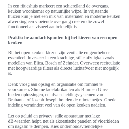
In een rijtjeshuis markeert een schiereiland de overgang
keuken woonkamer op natuurlijke wijze. In vrijstaande
huizen kun je met een mix van materialen en moderne keuken
afwerking een vloeiende overgang creëren die zowel
functioneel als visueel aantrekkelijk is.
Praktische aandachtspunten bij het kiezen van een open
keuken
Bij het open keuken kiezen zijn ventilatie en geurbeheer
essentieel. Investeer in een krachtige, stille afzuigkap zoals
modellen van Elica, Bosch of Zehnder. Overweeg recirculatie
met hoogwaardige filters als directe luchtafvoer niet mogelijk
is.
Denk vroeg aan opslag en organisatie om rommel te
voorkomen. Slimme ladefabrikanten als Blum en Grass
bieden oplossingen, en afvalscheidingssystemen van
Brabantia of Joseph Joseph houden de ruimte netjes. Goede
indeling vermindert veel van de open keuken nadelen.
Let op geluid en privacy: stille apparatuur met lage
dB‑waarden helpt, net als akoestische panelen of vloerkleden
om nagalm te dempen. Kies onderhoudsvriendelijke