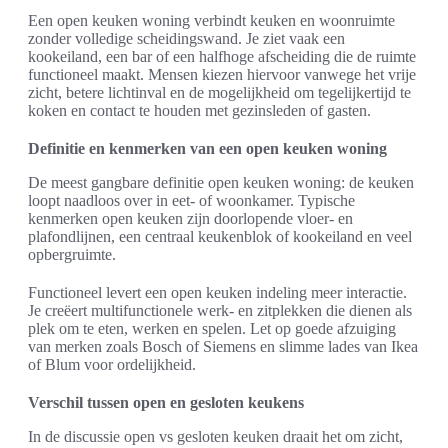
Een open keuken woning verbindt keuken en woonruimte
zonder volledige scheidingswand. Je ziet vaak een
kookeiland, een bar of een halfhoge afscheiding die de ruimte
functioneel maakt. Mensen kiezen hiervoor vanwege het vrije
zicht, betere lichtinval en de mogelijkheid om tegelijkertijd te
koken en contact te houden met gezinsleden of gasten.
Definitie en kenmerken van een open keuken woning
De meest gangbare definitie open keuken woning: de keuken
loopt naadloos over in eet- of woonkamer. Typische
kenmerken open keuken zijn doorlopende vloer- en
plafondlijnen, een centraal keukenblok of kookeiland en veel
opbergruimte.
Functioneel levert een open keuken indeling meer interactie.
Je creëert multifunctionele werk- en zitplekken die dienen als
plek om te eten, werken en spelen. Let op goede afzuiging
van merken zoals Bosch of Siemens en slimme lades van Ikea
of Blum voor ordelijkheid.
Verschil tussen open en gesloten keukens
In de discussie open vs gesloten keuken draait het om zicht,