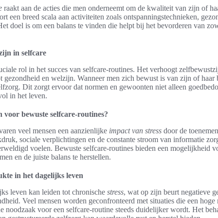
e
raakt aan de acties die men onderneemt om de kwaliteit van zijn of haa
hoort een breed scala aan activiteiten zoals ontspanningstechnieken, gez
et doel is om een balans te vinden die helpt bij het bevorderen van zow
ijn in selfcare
ciale rol in het succes van selfcare-routines. Het verhoogt zelfbewustzij
ot gezondheid en welzijn. Wanneer men zich bewust is van zijn of haar
zelfzorg. Dit zorgt ervoor dat normen en gewoonten niet alleen goedbedo
ol in het leven.
voor bewuste selfcare-routines?
varen veel mensen een aanzienlijke
impact van stress
door de toeneme
kdruk, sociale verplichtingen en de constante stroom van informatie zor
erweldigd voelen. Bewuste selfcare-routines bieden een mogelijkheid 
men en de juiste balans te herstellen.
ukte in het dagelijks leven
jks leven kan leiden tot chronische
stress
, wat op zijn beurt negatieve 
dheid. Veel mensen worden geconfronteerd met situaties die een hoge 
 noodzaak voor een selfcare-routine steeds duidelijker wordt. Het be