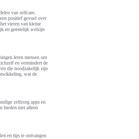
delen van selfcare.
een positief gevoel over
 het vieren van kleine
k en geestelijk welzijn
feningen leren mensen om
zichzelf en vermindert de
en die noodzakelijk zijn
ntwikkeling, wat de
andige zelfzorg apps en
 bieden niet alleen
len en tips te ontvangen