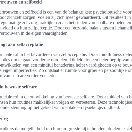
rtrouwen en zelfbeeld
ertrouwen en zelfbeeld is een van de belangrijkste psychologische voor
 zichzelf zorgen, voelen zij zich meer gewaardeerd. Dit resulteert in 
egelmatige zelfzorg praktijken zoals het stellen van haalbare doelen en
vloed op hun zelfperceptie. Door een gezonde balans tussen lichamelij
t vertrouwen in de eigen vaardigheden.
agt aan zelfacceptatie
ruciale rol in het bevorderen van zelfacceptatie. Door mindfulness-oe
ties om te gaan zonder te oordelen. Dit leidt tot een beter begrip van 
 ontwikkelen van een mindful benadering helpt vaardigheden op te bouw
eigen imperfecties. Zo ontstaat er ruimte voor groei en persoonlijke o
 van selfcare verder versterkt.
in bewuste selfcare
ruciale rol in de ontwikkeling van bewuste selfcare. Door middel van h
nsen hun routines makkelijker volgen en verbeteren. Deze technologieën
k ondersteuning op het gebied van mentale en fysieke gezondheid.
zorg
ruikers de mogelijkheid om hun progressie bij te houden, doelen te stel