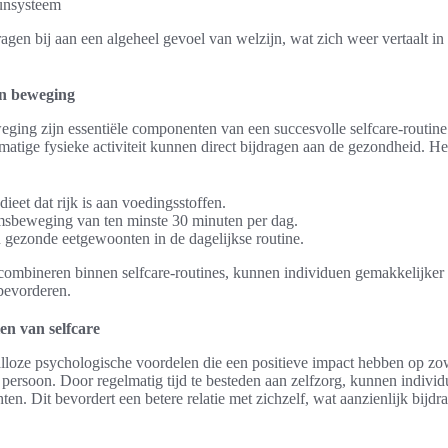
unsysteem
ragen bij aan een algeheel gevoel van welzijn, wat zich weer vertaalt in
en beweging
ging zijn essentiële componenten van een succesvolle selfcare-routin
atige fysieke activiteit kunnen direct bijdragen aan de gezondheid. Het
ieet dat rijk is aan voedingsstoffen.
sbeweging van ten minste 30 minuten per dag.
n gezonde eetgewoonten in de dagelijkse routine.
combineren binnen selfcare-routines, kunnen individuen gemakkelijker 
bevorderen.
en van selfcare
alloze psychologische voordelen die een positieve impact hebben op zo
n persoon. Door regelmatig tijd te besteden aan zelfzorg, kunnen individ
en. Dit bevordert een betere relatie met zichzelf, wat aanzienlijk bijdr