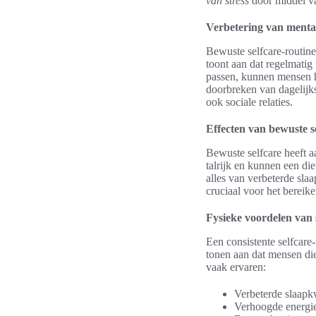
van stress
door middel va
Verbetering van menta
Bewuste selfcare-routine
toont aan dat regelmatig
passen, kunnen mensen 
doorbreken van dagelijks
ook sociale relaties.
Effecten van bewuste s
Bewuste selfcare heeft a
talrijk en kunnen een di
alles van verbeterde sla
cruciaal voor het bereik
Fysieke voordelen van 
Een consistente selfcare
tonen aan dat mensen die
vaak ervaren:
Verbeterde slaapkw
Verhoogde energie