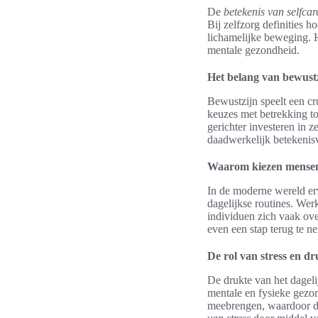
De
betekenis van selfcar
Bij zelfzorg definities 
lichamelijke beweging. H
mentale gezondheid.
Het belang van bewustz
Bewustzijn speelt een cru
keuzes met betrekking t
gerichter investeren in 
daadwerkelijk betekenisv
Waarom kiezen mensen 
In de moderne wereld er
dagelijkse routines. Wer
individuen zich vaak ov
even een stap terug te ne
De rol van stress en dr
De drukte van het dageli
mentale en fysieke gezon
meebrengen, waardoor de