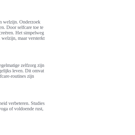
en welzijn. Onderzoek
n. Door selfcare toe te
creëren. Het simpelweg
 welzijn, maar versterkt
egelmatige zelfzorg zijn
elijks leven. Dit omvat
care-routines zijn
heid verbeteren. Studies
yoga of voldoende rust,