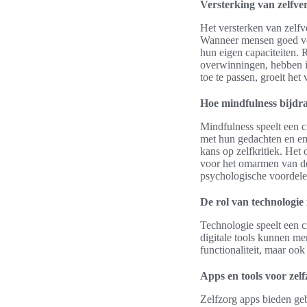
Versterking van zelfve
Het versterken van zelfv
Wanneer mensen goed voor
hun eigen capaciteiten. R
overwinningen, hebben in
toe te passen, groeit he
Hoe mindfulness bijdra
Mindfulness speelt een c
met hun gedachten en emo
kans op zelfkritiek. Het
voor het omarmen van de 
psychologische voordelen
De rol van technologie 
Technologie speelt een c
digitale tools kunnen me
functionaliteit, maar oo
Apps en tools voor zelf
Zelfzorg apps bieden geb