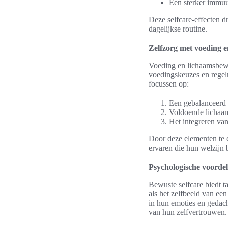
Een sterker immu
Deze selfcare-effecten d
dagelijkse routine.
Zelfzorg met voeding 
Voeding en lichaamsbewe
voedingskeuzes en regelm
focussen op:
Een gebalanceerd d
Voldoende lichaam
Het integreren va
Door deze elementen te 
ervaren die hun welzijn 
Psychologische voordel
Bewuste selfcare biedt t
als het zelfbeeld van ee
in hun emoties en gedacht
van hun zelfvertrouwen.