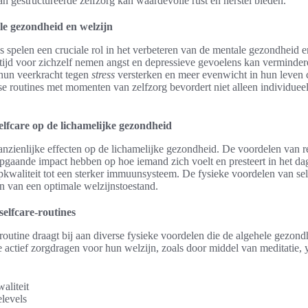
n gestructureerde zelfzorg kan waardevolle rust en herstel bieden.
le gezondheid en welzijn
s spelen een cruciale rol in het verbeteren van de mentale gezondheid 
 tijd voor zichzelf nemen angst en depressieve gevoelens kan vermindere
hun veerkracht tegen
stress
versterken en meer evenwicht in hun leven 
e routines met momenten van zelfzorg bevordert niet alleen individueel
elfcare op de lichamelijke gezondheid
anzienlijke effecten op de lichamelijke gezondheid. De voordelen van r
epgaande impact hebben op hoe iemand zich voelt en presteert in het dag
apkwaliteit tot een sterker immuunsysteem. De fysieke voordelen van self
en van een optimale welzijnstoestand.
selfcare-routines
-routine draagt bij aan diverse fysieke voordelen die de algehele gezond
 actief zorgdragen voor hun welzijn, zoals door middel van meditatie, 
aliteit
levels