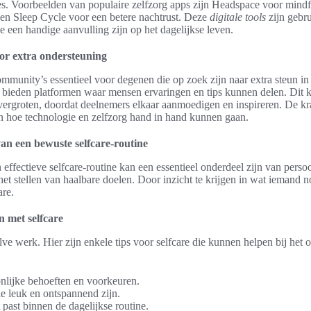
nes. Voorbeelden van populaire zelfzorg apps zijn Headspace voor mind
n Sleep Cycle voor een betere nachtrust. Deze
digitale tools
zijn gebru
e een handige aanvulling zijn op het dagelijkse leven.
or extra ondersteuning
ommunity’s essentieel voor degenen die op zoek zijn naar extra steun in 
 bieden platformen waar mensen ervaringen en tips kunnen delen. Dit k
vergroten, doordat deelnemers elkaar aanmoedigen en inspireren. De kr
n hoe technologie en zelfzorg hand in hand kunnen gaan.
van een bewuste selfcare-routine
effectieve selfcare-routine kan een essentieel onderdeel zijn van persoo
het stellen van haalbare doelen. Door inzicht te krijgen in wat iemand 
are.
 met selfcare
lve werk. Hier zijn enkele tips voor selfcare die kunnen helpen bij het 
onlijke behoeften en voorkeuren.
die leuk en ontspannend zijn.
past binnen de dagelijkse routine.