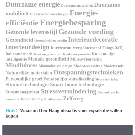
Duurzame energie
Duurzame
Duurzame materialen
Energie-
mobiliteit
Elektrische voertuigen
Energiebesparing
efficiëntie
Gezonde voeding
Gezonde levensstijl
Interieurdecoratie
Gezondheid
Gezondheid en welzijn
Interieurdesign
Interieurontwerp
Internet of Things (IoT)
Italiaanse mode
Kunstmatige
Keukenapparatuur
Keukenorganisatie
Mentale gezondheid
intelligentie
Milieuvriendelijk
Mindfulness
Modeaccessoires
Modetrends
Minimalistisch design
Ontspanningstechnieken
Natuurlijke materialen
Persoonlijke groei
Persoonlijke ontwikkeling
Sfeerverlichting
Slimme technologie
Smart home technologie
Stressvermindering
Stressmanagement
Technologische
Zelfzorg
Tuininrichting
innovatie
Voedingstips
Huis
>
Waarom Den Haag ideaal is voor expats die willen
kopen