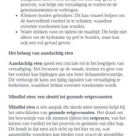
proeven, wat helpt om verzadiging te voelen en de
genotsmomenten te verlengen.
Kleinere borden gebruiken: Dit kan visueel helpen om
de hoeveelheid voedsel in te schatten, waardoor
overeten voorkomen kan worden.
Water drinken voor en tijdens de maaltijd: Dit helpt niet
alleen om de hydratatie op peil te houden, maar kan
ook een vol gevoel geven.
Het belang van aandachtig eten
Aandachtig eten
speelt een cruciale rol in het begrijpen van
verzadiging. Het focussen op de smaak, textuur en geur van
het voedsel kan bijdragen aan een beter lichaamsbewustzijn.
Dit verhoogt de kans om tijdig signalen van verzadiging te
herkennen, waardoor irritant overeten voorkomen wordt.
Mindful eten: een sleutel tot gezonde eetgewoonten
Mindful eten
is een aanpak die steeds meer mensen helpt bij
het ontwikkelen van
gezonde eetgewoonten
. Het draait om
het bewustzijn van elk moment tijdens het
eetproces
, van het
kiezen van voedsel tot het proeven en genieten van elke hap.
Dit houdt in dat men zich richt op het hier en nu, wat
aanzienlijke voordelen kan bieden voor zowel de geestelijke