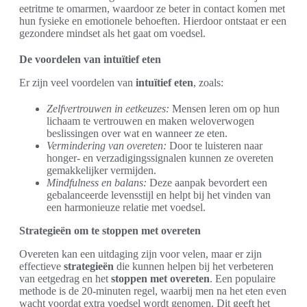
eetritme te omarmen, waardoor ze beter in contact komen met
hun fysieke en emotionele behoeften. Hierdoor ontstaat er een
gezondere mindset als het gaat om voedsel.
De voordelen van intuïtief eten
Er zijn veel voordelen van
intuïtief eten
, zoals:
Zelfvertrouwen in eetkeuzes:
Mensen leren om op hun
lichaam te vertrouwen en maken weloverwogen
beslissingen over wat en wanneer ze eten.
Vermindering van overeten:
Door te luisteren naar
honger- en verzadigingssignalen kunnen ze overeten
gemakkelijker vermijden.
Mindfulness en balans:
Deze aanpak bevordert een
gebalanceerde levensstijl en helpt bij het vinden van
een harmonieuze relatie met voedsel.
Strategieën om te stoppen met overeten
Overeten kan een uitdaging zijn voor velen, maar er zijn
effectieve
strategieën
die kunnen helpen bij het verbeteren
van eetgedrag en het
stoppen met overeten
. Een populaire
methode is de 20-minuten regel, waarbij men na het eten even
wacht voordat extra voedsel wordt genomen. Dit geeft het