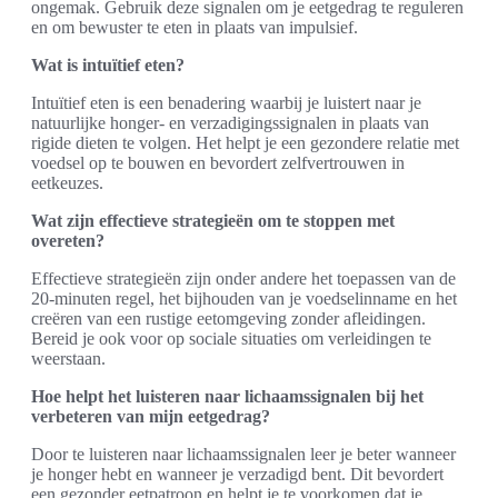
ongemak. Gebruik deze signalen om je eetgedrag te reguleren
en om bewuster te eten in plaats van impulsief.
Wat is intuïtief eten?
Intuïtief eten is een benadering waarbij je luistert naar je
natuurlijke honger- en verzadigingssignalen in plaats van
rigide dieten te volgen. Het helpt je een gezondere relatie met
voedsel op te bouwen en bevordert zelfvertrouwen in
eetkeuzes.
Wat zijn effectieve strategieën om te stoppen met
overeten?
Effectieve strategieën zijn onder andere het toepassen van de
20-minuten regel, het bijhouden van je voedselinname en het
creëren van een rustige eetomgeving zonder afleidingen.
Bereid je ook voor op sociale situaties om verleidingen te
weerstaan.
Hoe helpt het luisteren naar lichaamssignalen bij het
verbeteren van mijn eetgedrag?
Door te luisteren naar lichaamssignalen leer je beter wanneer
je honger hebt en wanneer je verzadigd bent. Dit bevordert
een gezonder eetpatroon en helpt je te voorkomen dat je