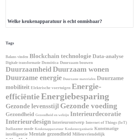
Welke keukenapparatuur is echt onmisbaar?
Tags
Blockchain technologie
Data-analyse
Balans vinden
Digitale transformatie
Domótica
Duurzaam bouwen
Duurzaam wonen
Duurzaamheid
Duurzame energie
Duurzame
Duurzame materialen
Energie-
mobiliteit
Elektrische voertuigen
Energiebesparing
efficiëntie
Gezonde voeding
Gezonde levensstijl
Interieurdecoratie
Gezondheid
Gezondheid en welzijn
Interieurdesign
Interieurontwerp
Internet of Things (IoT)
Italiaanse mode
Kunstmatige
Keukenapparatuur
Keukenorganisatie
Mentale gezondheid
intelligentie
Milieuvriendelijk