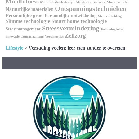
Mindfulness
Modeaccessoires
Modetrends
Minimalistisch design
Ontspanningstechnieken
Natuurlijke materialen
Persoonlijke groei
Persoonlijke ontwikkeling
Sfeerverlichting
Slimme technologie
Smart home technologie
Stressvermindering
Stressmanagement
Technologische
Zelfzorg
Tuininrichting
innovatie
Voedingstips
Lifestyle
>
Verzading voelen: leer eten zonder te overeten