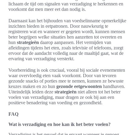
lichaam de tijd om signalen van verzadiging te herkennen en
voorkomt dat men meer eet dan nodig is.
Daarnaast kan het bijhouden van voedselinname opmerkelijke
inzichten bieden in eetpatronen. Door nauwkeurig te
registreren wat en wanneer er gegeten wordt, kunnen mensen
beter begrijpen welke situaties hen aanzetten tot overeten en
hun
strategieën
daarop aanpassen. Het vermijden van
afleidingen tijdens het eten, zoals televisie of telefoons, zorgt
ervoor dat de aandacht volledig naar de maaltijd gaat, wat de
ervaring van verzadiging versterkt.
Voorbereiding is ook cruciaal, vooral bij sociale evenementen
waar overvloedig eten vaak voorkomt. Door van tevoren
gezonde snacks of porties mee te nemen, kunnen ze bewuste
keuzes maken en zo hun
gezonde eetgewoonten
handhaven.
Uiteindelijk leiden deze
strategieën
niet alleen tot het beter
voelen van verzadiging, maar dragen ze ook bij aan een
positieve benadering van voeding en gezondheid.
FAQ
Wat is verzadiging en hoe kan ik het beter voelen?
Verzadiging is het gevoel dat je ervaart wanneer je genoeg