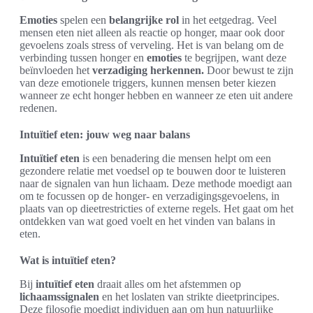
Emoties
spelen een
belangrijke rol
in het eetgedrag. Veel
mensen eten niet alleen als reactie op honger, maar ook door
gevoelens zoals stress of verveling. Het is van belang om de
verbinding tussen honger en
emoties
te begrijpen, want deze
beïnvloeden het
verzadiging herkennen.
Door bewust te zijn
van deze emotionele triggers, kunnen mensen beter kiezen
wanneer ze echt honger hebben en wanneer ze eten uit andere
redenen.
Intuïtief eten: jouw weg naar balans
Intuïtief eten
is een benadering die mensen helpt om een
gezondere relatie met voedsel op te bouwen door te luisteren
naar de signalen van hun lichaam. Deze methode moedigt aan
om te focussen op de honger- en verzadigingsgevoelens, in
plaats van op dieetrestricties of externe regels. Het gaat om het
ontdekken van wat goed voelt en het vinden van balans in
eten.
Wat is intuïtief eten?
Bij
intuïtief eten
draait alles om het afstemmen op
lichaamssignalen
en het loslaten van strikte dieetprincipes.
Deze filosofie moedigt individuen aan om hun natuurlijke