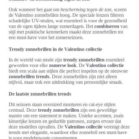
Ook wanneer het gaat om
bescherming tegen de zon
, scoren
de Valentino zonnebrillen hoog. De speciale lenzen filteren
schadelijke UV-stralen, wat essentieel is voor de gezondheid
van de ogen tijdens lange zomerdagen. Het
combineren
van
stijl met praktische kenmerken maakt deze zonnebrillen tot
een must-have voor het zomerseizoen.
Trendy zonnebrillen in de Valentino collectie
In de wereld van mode zijn
trendy zonnebrillen
essentieel
geworden voor elke
zomerse look
. De
Valentino collectie
biedt een scala aan stijlen die perfect inspelen op de nieuwste
zonnebrillen trends
. Deze zonnebrillen zijn niet alleen
stijlvol, maar ook een uitdrukking van persoonlijke smaak.
De laatste zonnebrillen trends
Dit seizoen staan oversized monturen en cat-eye stijlen
centraal. Deze
trendy zonnebrillen
zijn een geweldige
manier om een statement te maken. Unieke accenten, zoals
kleurrijke lenzen en gedurfde patronen, zorgen ervoor dat
deze modellen opvallen. De
Valentino collectie
verenigt deze
trends met elegantie, waardoor elke zonnebril een must-have
is voor modebewuste consumenten.