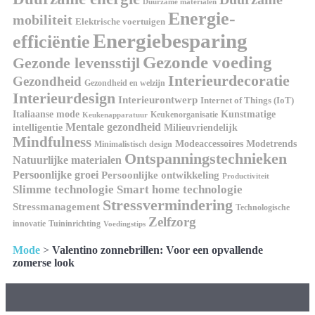
Duurzame materialen
Energie-
mobiliteit
Elektrische voertuigen
Energiebesparing
efficiëntie
Gezonde voeding
Gezonde levensstijl
Interieurdecoratie
Gezondheid
Gezondheid en welzijn
Interieurdesign
Interieurontwerp
Internet of Things (IoT)
Kunstmatige
Italiaanse mode
Keukenorganisatie
Keukenapparatuur
Mentale gezondheid
intelligentie
Milieuvriendelijk
Mindfulness
Modeaccessoires
Modetrends
Minimalistisch design
Ontspanningstechnieken
Natuurlijke materialen
Persoonlijke groei
Persoonlijke ontwikkeling
Productiviteit
Slimme technologie
Smart home technologie
Stressvermindering
Stressmanagement
Technologische
Zelfzorg
innovatie
Tuininrichting
Voedingstips
Mode
>
Valentino zonnebrillen: Voor een opvallende
zomerse look