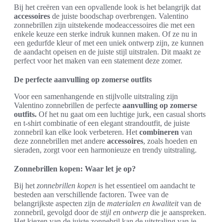
Bij het creëren van een opvallende look is het belangrijk dat
accessoires
de juiste boodschap overbrengen. Valentino
zonnebrillen zijn uitstekende modeaccessoires die met een
enkele keuze een sterke indruk kunnen maken. Of ze nu in
een gedurfde kleur of met een uniek ontwerp zijn, ze kunnen
de aandacht opeisen en de juiste stijl uitstralen. Dit maakt ze
perfect voor het maken van een statement deze zomer.
De perfecte aanvulling op zomerse outfits
Voor een samenhangende en stijlvolle uitstraling zijn
Valentino zonnebrillen de perfecte
aanvulling op zomerse
outfits.
Of het nu gaat om een luchtige jurk, een casual shorts
en t-shirt combinatie of een elegant strandoutfit, de juiste
zonnebril kan elke look verbeteren. Het
combineren
van
deze zonnebrillen met andere
accessoires
, zoals hoeden en
sieraden, zorgt voor een harmonieuze en trendy uitstraling.
Zonnebrillen kopen: Waar let je op?
Bij het
zonnebrillen kopen
is het essentieel om aandacht te
besteden aan verschillende factoren. Twee van de
belangrijkste aspecten zijn de
materialen en kwaliteit
van de
zonnebril, gevolgd door de
stijl en ontwerp
die je aanspreken.
Het kiezen van de juiste zonnebril kan de uitstraling van je