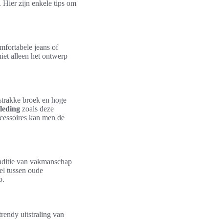
. Hier zijn enkele tips om
mfortabele jeans of
iet alleen het ontwerp
 strakke broek en hoge
leding
zoals deze
ccessoires kan men de
raditie van vakmanschap
el tussen oude
o.
rendy uitstraling van