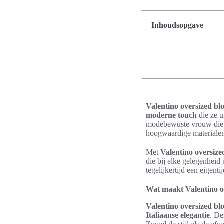
Inhoudsopgave
Valentino oversized bl
moderne touch
die ze 
modebewuste vrouw die h
hoogwaardige materialen 
Met
Valentino oversize
die bij elke gelegenhei
tegelijkertijd een eigentij
Wat maakt Valentino ov
Valentino oversized bl
Italiaanse elegantie
. D