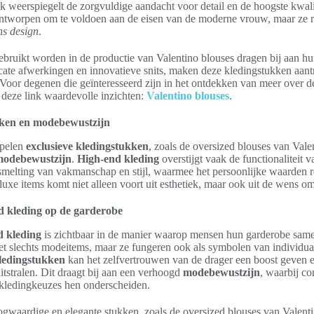
uk weerspiegelt de zorgvuldige aandacht voor detail en de hoogste kwa
 ontworpen om te voldoen aan de eisen van de moderne vrouw, maar ze r
ns design
.
ebruikt worden in de productie van Valentino blouses dragen bij aan hu
licate afwerkingen en innovatieve snits, maken deze kledingstukken aant
or degenen die geïnteresseerd zijn in het ontdekken van meer over d
t deze link waardevolle inzichten:
Valentino blouses
.
kken en modebewustzijn
spelen
exclusieve kledingstukken
, zoals de oversized blouses van Valen
odebewustzijn
.
High-end kleding
overstijgt vaak de functionaliteit
smelting van vakmanschap en stijl, waarmee het persoonlijke waarden re
 luxe items komt niet alleen voort uit esthetiek, maar ook uit de wens 
d kleding op de garderobe
d kleding
is zichtbaar in de manier waarop mensen hun garderobe samen
iet slechts modeitems, maar ze fungeren ook als symbolen van individuali
kledingstukken
kan het zelfvertrouwen van de drager een boost geven en
uitstralen. Dit draagt bij aan een verhoogd
modebewustzijn
, waarbij c
 kledingkeuzes hen onderscheiden.
ogwaardige en elegante stukken, zoals de oversized blouses van Valenti