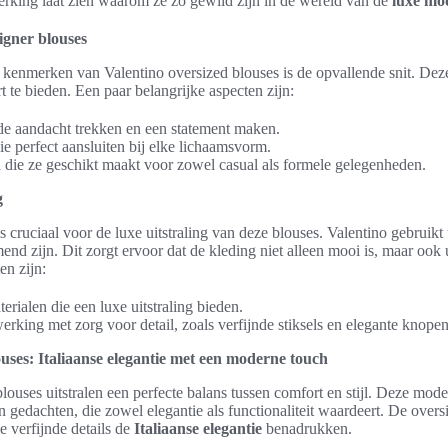
werking laat zien waarom ze zo gewild zijn in de wereld van de
luxe mo
gner blouses
 kenmerken van Valentino oversized blouses is de opvallende snit. Dez
t te bieden. Een paar belangrijke aspecten zijn:
 de aandacht trekken en een statement maken.
ie perfect aansluiten bij elke lichaamsvorm.
d die ze geschikt maakt voor zowel casual als formele gelegenheden.
g
s cruciaal voor de luxe uitstraling van deze blouses. Valentino gebruikt
end zijn. Dit zorgt ervoor dat de kleding niet alleen mooi is, maar ook 
en zijn:
ialen die een luxe uitstraling bieden.
erking met zorg voor detail, zoals verfijnde stiksels en elegante knopen
ouses: Italiaanse elegantie met een moderne touch
louses uitstralen een perfecte balans tussen comfort en stijl. Deze mod
gedachten, die zowel elegantie als functionaliteit waardeert. De oversiz
e verfijnde details de
Italiaanse elegantie
benadrukken.