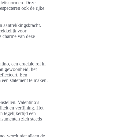
liteitsnormen. Deze
especteren ook de rijke
n aantrekkingskracht.
rekkelijk voor
e charme van deze
tino, een cruciale rol in
 van gewoonheid; het
flecteert. Een
om een statement te maken.
stellen. Valentino’s
teit en verfijning. Het
 tegelijkertijd een
onsumenten zich steeds
no, wordt niet alleen de