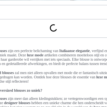
ouses
zijn een perfecte belichaming van
Italiaanse elegantie
, verfijnd e
uniek maakt. Deze
luxe mode
artikelen combineren moeiteloos stijl en c
aar garderobe wil verrijken met iets speciaals. Elke blouse is ontwor
en gedetailleerde afwerkingen, en biedt de perfecte balans tussen trend
d blouses
zal men niet alleen opvallen met mode die er fantastisch uitz
d gedragen kan worden. Ontdek hoe deze blouses de essentie van
luxe 
dse stijl reflecteren!
ersized blouses zo uniek?
ouses
zijn meer dan alleen kledingstukken; ze vertegenwoordigen een 
eze
designer blouses
hebben een unieke charme die hen onderscheidt v