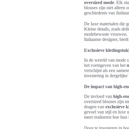
oversized mode
. Elk st
blouses zijn niet alleen
geschiedenis van
Italiaa
De luxe materialen die g
Kleine details, zoals de
modebewuste vrouwen. Vo
Italiaanse designer, bied
Exclusieve kledingstu
In de wereld van mode 
het vormgeven van het
m
verschijnt als een samen
investering in dergelijke
De impact van high-en
De invloed van
high-en
oversized blouses zijn n
dragen van
exclusieve 
gevoel van stijl en luxe 
meer realiseren hoe hun
Door te investeren in ho