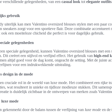
or verschillende gelegenheden, van een
casual look
tot
elegante outfits
.
ijks gebruik
dy uiterlijk kan men Valentino oversized blouses stylen met een paar co
n sneakers zorgt voor een sportieve flair. Deze combinatie accentueert n
 ook een moeiteloze chicheid die perfect is voor dagelijks gebruik.
peciale gelegenheden
 een speciale gelegenheid, kunnen Valentino oversized blouses met een
Dit creëert een stijlvol en verfijnd effect. Het gebruik van
high-end k
 men altijd goed voor de dag komt, ongeacht de setting. Met de juiste a
rfijnen voor een indrukwekkende uitstraling.
ns design in de mode
een cruciale rol in de wereld van luxe mode. Het combineert een rijke t
es, wat resulteert in unieke en tijdloze modieuze stukken. Dit samensp
atie is duidelijk zichtbaar in de ontwerpen van merken zoals Valentin
n luxe mode
n gekenmerkt door de balans tussen de verfijning van
luxe mode
en de t