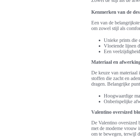
Zowel de stijl als de af
Kenmerken van de desi
Een van de belangrijkste
om zowel stijl als comfor
Unieke prints die
Vloeiende lijnen d
Een veelzijdighei
Materiaal en afwerkin
De keuze van materiaal i
stoffen die zacht en adem
dragen. Belangrijke punt
Hoogwaardige mater
Onberispelijke afw
Valentino oversized bl
De Valentino oversized b
met de moderne vrouw in 
om te bewegen, terwijl d