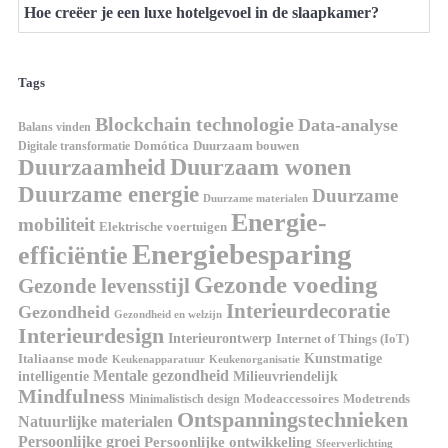
Hoe creëer je een luxe hotelgevoel in de slaapkamer?
Tags
Blockchain technologie
Data-analyse
Balans vinden
Digitale transformatie
Domótica
Duurzaam bouwen
Duurzaam wonen
Duurzaamheid
Duurzame energie
Duurzame
Duurzame materialen
Energie-
mobiliteit
Elektrische voertuigen
Energiebesparing
efficiëntie
Gezonde voeding
Gezonde levensstijl
Interieurdecoratie
Gezondheid
Gezondheid en welzijn
Interieurdesign
Interieurontwerp
Internet of Things (IoT)
Italiaanse mode
Kunstmatige
Keukenapparatuur
Keukenorganisatie
Mentale gezondheid
intelligentie
Milieuvriendelijk
Mindfulness
Modeaccessoires
Modetrends
Minimalistisch design
Ontspanningstechnieken
Natuurlijke materialen
Persoonlijke groei
Persoonlijke ontwikkeling
Sfeerverlichting