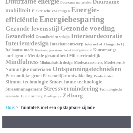
Duurzame energie
Duurzame
Duurzame materialen
Energie-
mobiliteit
Elektrische voertuigen
Energiebesparing
efficiëntie
Gezonde voeding
Gezonde levensstijl
Interieurdecoratie
Gezondheid
Gezondheid en welzijn
Interieurdesign
Interieurontwerp
Internet of Things (IoT)
Kunstmatige
Italiaanse mode
Keukenorganisatie
Keukenapparatuur
Mentale gezondheid
intelligentie
Milieuvriendelijk
Mindfulness
Modeaccessoires
Modetrends
Minimalistisch design
Ontspanningstechnieken
Natuurlijke materialen
Persoonlijke groei
Persoonlijke ontwikkeling
Productiviteit
Slimme technologie
Smart home technologie
Stressvermindering
Stressmanagement
Technologische
Zelfzorg
innovatie
Tuininrichting
Voedingstips
Huis
>
Tuintafels met een opklapbare zijlade