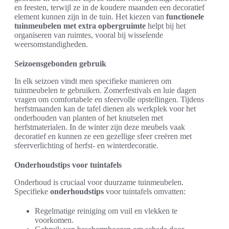
en feesten, terwijl ze in de koudere maanden een decoratief
element kunnen zijn in de tuin. Het kiezen van
functionele
tuinmeubelen met extra opbergruimte
helpt bij het
organiseren van ruimtes, vooral bij wisselende
weersomstandigheden.
Seizoensgebonden gebruik
In elk seizoen vindt men specifieke manieren om
tuinmeubelen te gebruiken. Zomerfestivals en luie dagen
vragen om comfortabele en sfeervolle opstellingen. Tijdens
herfstmaanden kan de tafel dienen als werkplek voor het
onderhouden van planten of het knutselen met
herfstmaterialen. In de winter zijn deze meubels vaak
decoratief en kunnen ze een gezellige sfeer creëren met
sfeerverlichting of herfst- en winterdecoratie.
Onderhoudstips voor tuintafels
Onderhoud is cruciaal voor duurzame tuinmeubelen.
Specifieke
onderhoudstips
voor tuintafels omvatten:
Regelmatige reiniging om vuil en vlekken te
voorkomen.