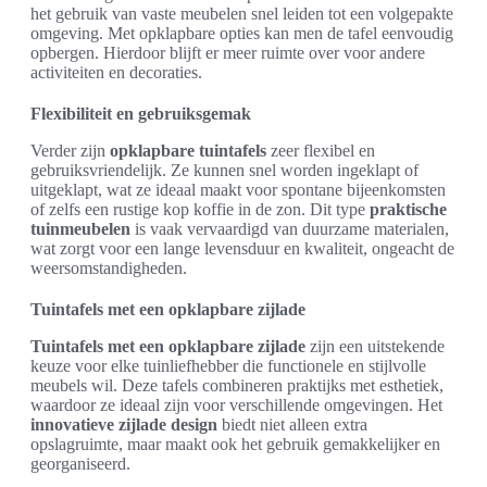
het gebruik van vaste meubelen snel leiden tot een volgepakte
omgeving. Met opklapbare opties kan men de tafel eenvoudig
opbergen. Hierdoor blijft er meer ruimte over voor andere
activiteiten en decoraties.
Flexibiliteit en gebruiksgemak
Verder zijn
opklapbare tuintafels
zeer flexibel en
gebruiksvriendelijk. Ze kunnen snel worden ingeklapt of
uitgeklapt, wat ze ideaal maakt voor spontane bijeenkomsten
of zelfs een rustige kop koffie in de zon. Dit type
praktische
tuinmeubelen
is vaak vervaardigd van duurzame materialen,
wat zorgt voor een lange levensduur en kwaliteit, ongeacht de
weersomstandigheden.
Tuintafels met een opklapbare zijlade
Tuintafels met een opklapbare zijlade
zijn een uitstekende
keuze voor elke tuinliefhebber die functionele en stijlvolle
meubels wil. Deze tafels combineren praktijks met esthetiek,
waardoor ze ideaal zijn voor verschillende omgevingen. Het
innovatieve zijlade design
biedt niet alleen extra
opslagruimte, maar maakt ook het gebruik gemakkelijker en
georganiseerd.