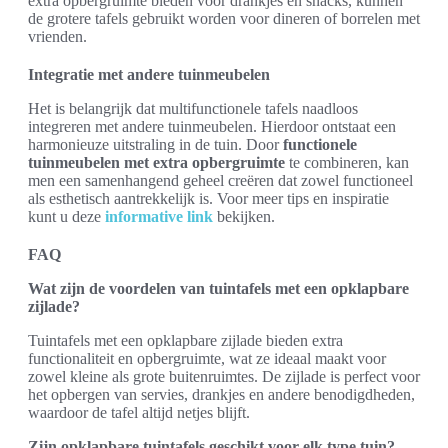
extra opbergruimte bieden voor drankjes en snacks, kunnen
de grotere tafels gebruikt worden voor dineren of borrelen met
vrienden.
Integratie met andere tuinmeubelen
Het is belangrijk dat multifunctionele tafels naadloos
integreren met andere tuinmeubelen. Hierdoor ontstaat een
harmonieuze uitstraling in de tuin. Door
functionele
tuinmeubelen met extra opbergruimte
te combineren, kan
men een samenhangend geheel creëren dat zowel functioneel
als esthetisch aantrekkelijk is. Voor meer tips en inspiratie
kunt u deze
informative link
bekijken.
FAQ
Wat zijn de voordelen van tuintafels met een opklapbare
zijlade?
Tuintafels met een opklapbare zijlade bieden extra
functionaliteit en opbergruimte, wat ze ideaal maakt voor
zowel kleine als grote buitenruimtes. De zijlade is perfect voor
het opbergen van servies, drankjes en andere benodigdheden,
waardoor de tafel altijd netjes blijft.
Zijn opklapbare tuintafels geschikt voor elk type tuin?