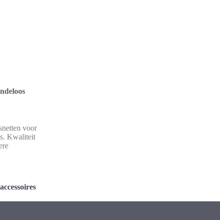
indeloos
snetten voor
s. Kwaliteit
ere
accessoires