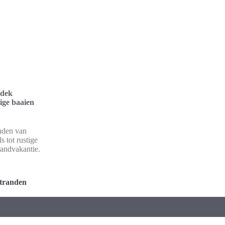
tdek
ige baaien
nden van
s tot rustige
randvakantie.
stranden