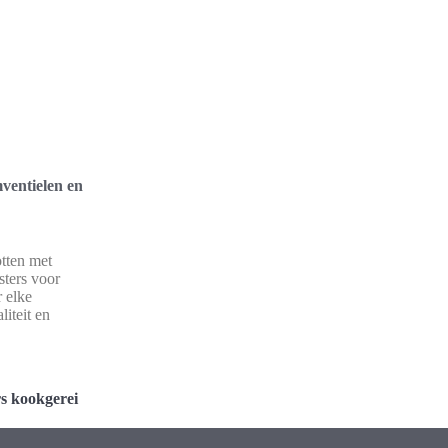
ventielen en
tten met
sters voor
 elke
iteit en
rs kookgerei