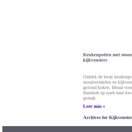
Keukenpotten met stoom
kijkvensters
Ontdek de beste keukenpo
stoomventielen en kijkven
gezond koken. Ideaal voor
thuiskok op zoek naar kwal
gemak.
Leer más »
Archives for Kijkvenste