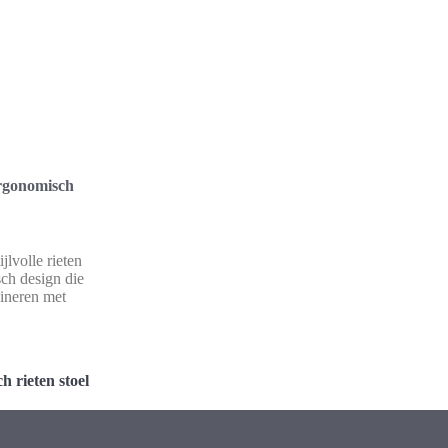
ergonomisch
jlvolle rieten
ch design die
bineren met
 rieten stoel