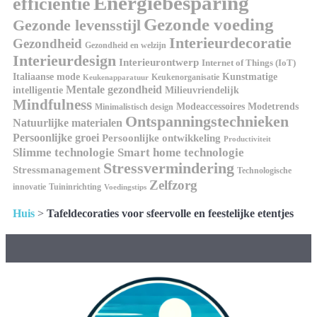
Energiebesparing
efficiëntie
Gezonde voeding
Gezonde levensstijl
Interieurdecoratie
Gezondheid
Gezondheid en welzijn
Interieurdesign
Interieurontwerp
Internet of Things (IoT)
Kunstmatige
Italiaanse mode
Keukenorganisatie
Keukenapparatuur
Mentale gezondheid
intelligentie
Milieuvriendelijk
Mindfulness
Modeaccessoires
Modetrends
Minimalistisch design
Ontspanningstechnieken
Natuurlijke materialen
Persoonlijke groei
Persoonlijke ontwikkeling
Productiviteit
Slimme technologie
Smart home technologie
Stressvermindering
Stressmanagement
Technologische
Zelfzorg
innovatie
Tuininrichting
Voedingstips
Huis
>
Tafeldecoraties voor sfeervolle en feestelijke etentjes