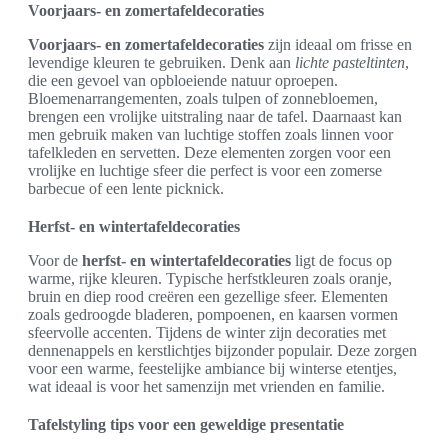
Voorjaars- en zomertafeldecoraties
Voorjaars- en zomertafeldecoraties
zijn ideaal om frisse en
levendige kleuren te gebruiken. Denk aan
lichte pasteltinten
,
die een gevoel van opbloeiende natuur oproepen.
Bloemenarrangementen, zoals tulpen of zonnebloemen,
brengen een vrolijke uitstraling naar de tafel. Daarnaast kan
men gebruik maken van luchtige stoffen zoals linnen voor
tafelkleden en servetten. Deze elementen zorgen voor een
vrolijke en luchtige sfeer die perfect is voor een zomerse
barbecue of een lente picknick.
Herfst- en wintertafeldecoraties
Voor de
herfst- en wintertafeldecoraties
ligt de focus op
warme, rijke kleuren. Typische herfstkleuren zoals oranje,
bruin en diep rood creëren een gezellige sfeer. Elementen
zoals gedroogde bladeren, pompoenen, en kaarsen vormen
sfeervolle accenten. Tijdens de winter zijn decoraties met
dennenappels en kerstlichtjes bijzonder populair. Deze zorgen
voor een warme, feestelijke ambiance bij winterse etentjes,
wat ideaal is voor het samenzijn met vrienden en familie.
Tafelstyling tips voor een geweldige presentatie