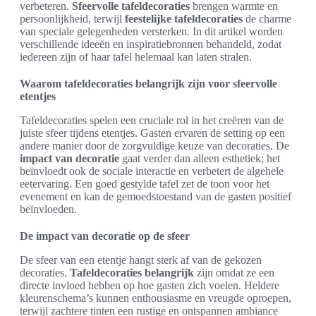
verbeteren.
Sfeervolle tafeldecoraties
brengen warmte en
persoonlijkheid, terwijl
feestelijke tafeldecoraties
de charme
van speciale gelegenheden versterken. In dit artikel worden
verschillende ideeën en inspiratiebronnen behandeld, zodat
iedereen zijn of haar tafel helemaal kan laten stralen.
Waarom tafeldecoraties belangrijk zijn voor sfeervolle
etentjes
Tafeldecoraties spelen een cruciale rol in het creëren van de
juiste sfeer tijdens etentjes. Gasten ervaren de setting op een
andere manier door de zorgvuldige keuze van decoraties. De
impact van decoratie
gaat verder dan alleen esthetiek; het
beïnvloedt ook de sociale interactie en verbetert de algehele
eetervaring. Een goed gestylde tafel zet de toon voor het
evenement en kan de gemoedstoestand van de gasten positief
beïnvloeden.
De impact van decoratie op de sfeer
De sfeer van een etentje hangt sterk af van de gekozen
decoraties.
Tafeldecoraties belangrijk
zijn omdat ze een
directe invloed hebben op hoe gasten zich voelen. Heldere
kleurenschema’s kunnen enthousiasme en vreugde oproepen,
terwijl zachtere tinten een rustige en ontspannen ambiance