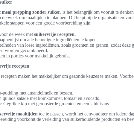
suiker
t
meal prepping zonder suiker
, is het belangrijk om vooruit te denke
n de week om maaltijden te plannen. Dit helpt bij de organisatie en v
ele stappen voor een goede voorbereiding zijn:
 voor de week met
suikervrije recepten.
ppenlijst om alle benodigde ingrediënten te kopen.
eelheden van losse ingrediënten, zoals groenten en granen, zodat deze
en worden gecombineerd.
en in porties voor makkelijk gebruik.
vrije recepten
je recepten maken het makkelijker om gezonde keuzes te maken. Voorbe
-pudding met amandelmelk en bessen.
 quinoa-salade met komkommer, tomaat en avocado.
s:
Gegrilde kip met geroosterde groenten en een tahinisaus.
ikervrije maaltijden
toe te passen, wordt het eenvoudiger om iedere da
reiding voorkomt de verleiding van suikerhoudende producten en bev