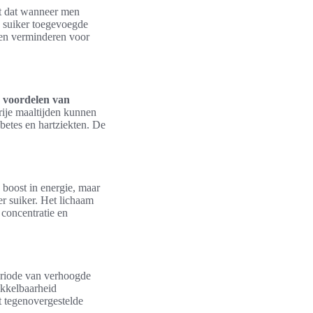
nt dat wanneer men
n suiker toegevoegde
llen verminderen voor
e
voordelen van
rije maaltijden kunnen
betes en hartziekten. De
e boost in energie, maar
r suiker. Het lichaam
 concentratie en
periode van verhoogde
ikkelbaarheid
t tegenovergestelde