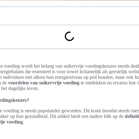
n voeding wordt het belang van suikervrije voedingskeuzes steeds duid
nergiebalans die essentieel is voor zowel lichamelijk als geestelijk welz
en individuen niet alleen hun energieniveau op peil houden, maar ook 
om de
voordelen van suikervrije voeding
te ontdekken en ervaren hoe d
het dagelijks leven.
oedingskeuzes?
je voeding is steeds populairder geworden. Dit komt doordat steeds me
uiker op hun gezondheid. Dit artikel biedt een nadere blik op de
definit
ije voeding
.