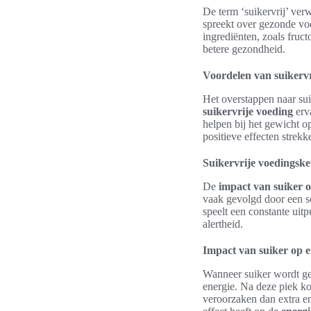
De term ‘suikervrij’ ver
spreekt over gezonde vo
ingrediënten, zoals fruc
betere gezondheid.
Voordelen van suikervr
Het overstappen naar sui
suikervrije voeding
erva
helpen bij het gewicht o
positieve effecten strekk
Suikervrije voedingske
De
impact van suiker 
vaak gevolgd door een sc
speelt een constante uitp
alertheid.
Impact van suiker op 
Wanneer suiker wordt gec
energie. Na deze piek ko
veroorzaken dan extra en