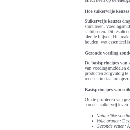
effect heeft op de
energi
Hoe suikervrije keuzes
Suikervrije keuzes
drag
stimuleren. Voedingsmid
stabiliseren. Dit resulte
alert te blijven. Het ma
houden, wat essentieel is
Gezonde voeding zonde
De
basisprincipes van 
van voedingsmiddelen die
producten zorgvuldig te 
mensen in staat om gezon
Basisprincipes van sui
Om te profiteren van gez
aan een suikervrij leven.
Natuurlijke voedi
Volle granen:
Deze
Gezonde vetten:
Av