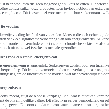
wijst naar producten die geen toegevoegde suikers bevatten. Dit beteke
eding zonder suiker, deze producten geen invloed hebben van extra aa
tose en glucose. Dit is essentieel voor mensen die hun suikerinname wi
ije voeding
kervrije voeding heeft tal van voordelen. Mensen die zich richten op d
ren vaak een significante verbetering van hun energieniveaus. Suikerv
p peil houden en verminderen het risico op chronische ziekten, zoals dia
en zich uit tot zowel fysieke als mentale gezondheid.
uzes voor een stabiel energieniveau
op energieniveau
is aanzienlijk. Suikerpieken zorgen voor een tijdelijk
herpe daling. Dit leidt tot vermoeidheid en een verlangen naar nog mee
uttingsslag om de fluctuaties bij te houden, wat niet bevorderlijk is voor
energieniveau
onsumeerd, stijgt de bloedsuikerspiegel snel, wat leidt tot een korte 
mt de onvermijdelijke daling. Dit effect kan eerder vermoeidheid en pr
ergie geven. Dit toont aan dat een constante inname van suiker juist he