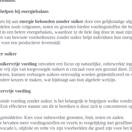
ebalans.
 helpen bij energiebalans
en bij aan
energie behouden zonder suiker
door een gelijkmatige afgi
delen zoals volgranen, noten en groenten bieden voedingsstoffen die h
ert in een betere energiebalans, waardoor ze de hele dag door in staat z
ken van bewuste voedselkeuzes zonder suiker helpt individuen hun energ
 voor een productieve levensstijl.
r suiker
suikervrije voeding
omvatten een focus op natuurlijke, onbewerkte ing
 vrij zijn van toegevoegde suikers is cruciaal voor een gezond dieet. D
lezen, kunnen verborgen suikers eenvoudig worden geïdentificeerd en v
dere keuzes te maken, wat bijdraagt aan hun algehele welzijn.
kervrije voeding
onde voeding zonder suiker, is het belangrijk te begrijpen welke voed
 Een effectieve manier om dit te bereiken is door zich te concentreren o
ngsmiddelen:
Kies voor onbewerkte groenten, fruit, noten en zaden.
 bevatten meer voedingsstoffen en vezels in vergelijking met geraffine
ocado’s, olijfolie en vette vis zijn voorbeelden die goed zijn voor het 