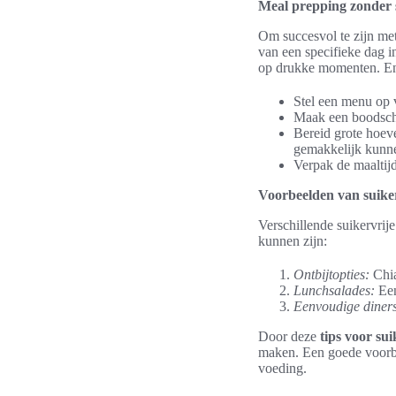
Meal prepping zonder 
Om succesvol te zijn me
van een specifieke dag i
op drukke momenten. Enk
Stel een menu op
Maak een boodscha
Bereid grote hoev
gemakkelijk kunn
Verpak de maaltijd
Voorbeelden van suiker
Verschillende suikervri
kunnen zijn:
Ontbijtopties:
Chia
Lunchsalades:
Een
Eenvoudige diner
Door deze
tips voor su
maken. Een goede voorbe
voeding.