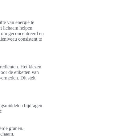
fte van energie te
et lichaam helpen
ijn om geconcentreerd en
ieniveau consistent te
rediënten. Het kiezen
oor de etiketten van
ermeden. Dit stelt
ingsmiddelen bijdragen
p:
erde granen.
lichaam.