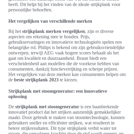
heeft. Dit helpt bij het vinden van de ideale strijkplank voor
persoonlijke behoeften.
Het vergelijken van verschillende merken
Bij het
strijkplank merken vergelijken
, zijn er diverse
aspecten om rekening mee te houden. Prijs,
gebruikservaringen en innovatieve technologieën spelen een
belangrijke rol. Philips is bekend om zijn gebruiksvriendelijke
ontwerpen, terwijl AEG vaak hogere scores behaalt als het
gaat om kwaliteit en duurzaamheid. Braun biedt een
verscheidenheid aan modellen die de voorkeur hebben van
consumenten, dankzij functieverrijking en scherpe prijzen.
Het vergelijken van deze merken kan consumenten helpen om
de
beste strijkplank 2023
te kiezen.
Strijkplank met stoomgenerator: een innovatieve
oplossing
De
strijkplank met stoomgenerator
is een baanbrekende
innovatief product dat het strijken aanzienlijk gemakkelijker
maakt. Door gebruik te maken van stoomtechnologie, kunnen
gebruikers sneller en efficiënter strijken, wat resulteert in
betere strijkresultaten. Dit type strijkplank verhit water tot
stoom, die vervolgens krachtig door de stof wordt geperst, en