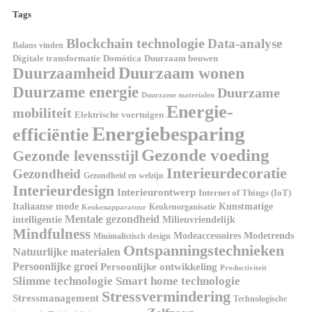
Tags
Blockchain technologie
Data-analyse
Balans vinden
Domótica
Duurzaam bouwen
Digitale transformatie
Duurzaamheid
Duurzaam wonen
Duurzame energie
Duurzame
Duurzame materialen
Energie-
mobiliteit
Elektrische voertuigen
Energiebesparing
efficiëntie
Gezonde voeding
Gezonde levensstijl
Interieurdecoratie
Gezondheid
Gezondheid en welzijn
Interieurdesign
Interieurontwerp
Internet of Things (IoT)
Kunstmatige
Italiaanse mode
Keukenorganisatie
Keukenapparatuur
Mentale gezondheid
intelligentie
Milieuvriendelijk
Mindfulness
Modeaccessoires
Modetrends
Minimalistisch design
Ontspanningstechnieken
Natuurlijke materialen
Persoonlijke groei
Persoonlijke ontwikkeling
Productiviteit
Slimme technologie
Smart home technologie
Stressvermindering
Stressmanagement
Technologische